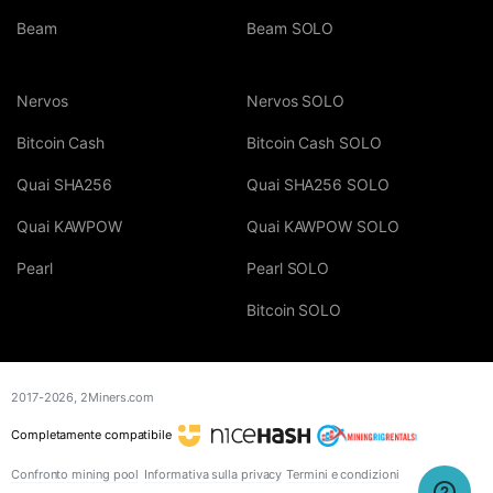
Beam
Beam SOLO
Nervos
Nervos SOLO
Bitcoin Cash
Bitcoin Cash SOLO
Quai SHA256
Quai SHA256 SOLO
Quai KAWPOW
Quai KAWPOW SOLO
Pearl
Pearl SOLO
Bitcoin SOLO
2017-2026,
2Miners.com
Completamente compatibile
Confronto mining pool
Informativa sulla privacy
Termini e condizioni