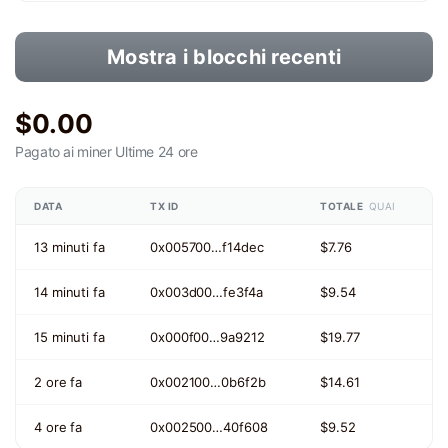
Mostra i blocchi recenti
$0.00
Pagato ai miner
Ultime 24 ore
DATA
TX ID
TOTALE
QUAI
13 minuti fa
0x005700…f14dec
$7.76
14 minuti fa
0x003d00…fe3f4a
$9.54
15 minuti fa
0x000f00…9a9212
$19.77
2 ore fa
0x002100…0b6f2b
$14.61
4 ore fa
0x002500…40f608
$9.52