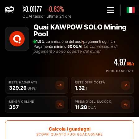
$0.01177
-0.63%
QUAI tasso
ultime 24 ore
Home
Quai KAWPOW SOLO Mining
Solo Quai KAWPOW QUAIKAWPOW Mining Pool di criptovaluta -
Pool
1.5%
commissione del pool
pagamenti ogni 2h
Le commissioni di
Pagamento minimo
50 QUAI
pagamento sono coperte dal miner
4.97
GH/s
POOL HASHRATE
RETE HASHRATE
RETE DIFFICOLTÀ
329.26
1.32
GH/s
T
MINER ONLINE
PREMIO DEL BLOCCO
357
11.28
QUAI
Calcola i guadagni
SCOPRI QUANTO PUOI GUADAGNARE