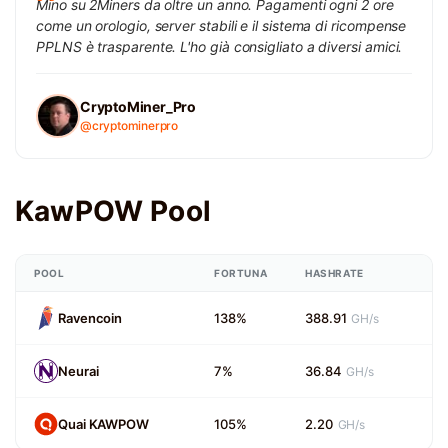
Mino su 2Miners da oltre un anno. Pagamenti ogni 2 ore
come un orologio, server stabili e il sistema di ricompense
PPLNS è trasparente. L'ho già consigliato a diversi amici.
CryptoMiner_Pro
@cryptominerpro
KawPOW Pool
POOL
FORTUNA
HASHRATE
Ravencoin
138%
388.91
GH/s
Neurai
7%
36.84
GH/s
Quai KAWPOW
105%
2.20
GH/s