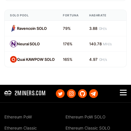
SOLO POOL
FORTUNA
HASHRATE
Ravencoin SOLO
79%
3.88
GH/s
Neurai SOLO
176%
140.78
MH/s
Quai KAWPOW SOLO
165%
4.97
GH/s
2MINERS.COM
Ethereum PoW
Ethereum PoW SOLO
Ethereum Classic
Ethereum Classic SOLO