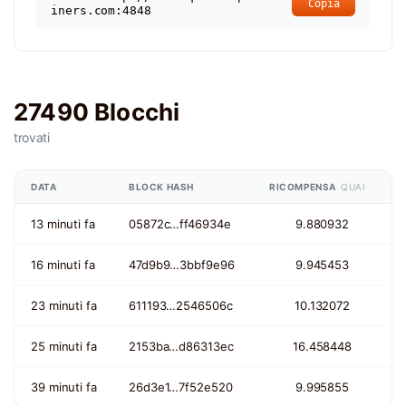
Copia
iners.com:4848
27490 Blocchi
trovati
DATA
BLOCK HASH
RICOMPENSA
QUAI
13 minuti fa
05872c…ff46934e
9.880932
16 minuti fa
47d9b9…3bbf9e96
9.945453
23 minuti fa
611193…2546506c
10.132072
25 minuti fa
2153ba…d86313ec
16.458448
39 minuti fa
26d3e1…7f52e520
9.995855