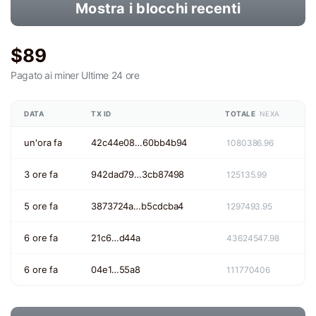
Mostra i blocchi recenti
$89
Pagato ai miner
Ultime 24 ore
DATA
TX ID
TOTALE
NEXA
un'ora fa
42c44e08…60bb4b94
1080386.96
3 ore fa
942dad79…3cb87498
125135.99
5 ore fa
3873724a…b5cdcba4
1297493.95
6 ore fa
21c6…d44a
43624547.98
6 ore fa
04e1…55a8
111770406