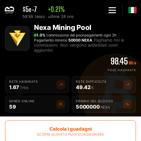
$5e-7
+0.21%
NEXA tasso
ultime 24 ore
Home
Nexa Mining Pool
Migliore Nexa Mining Pool - 2Miners
1.0%
commissione del pool
pagamenti ogni 2h
Paghiamo noi le
Pagamento minimo
50000 NEXA
commissioni. Non vengono addebitati costi
aggiuntivi.
98.45
GH/s
POOL HASHRATE
RETE HASHRATE
RETE DIFFICOLTÀ
1.67
49.42
TH/s
K
MINER ONLINE
PREMIO DEL BLOCCO
59
5000000
NEXA
Calcola i guadagni
SCOPRI QUANTO PUOI GUADAGNARE