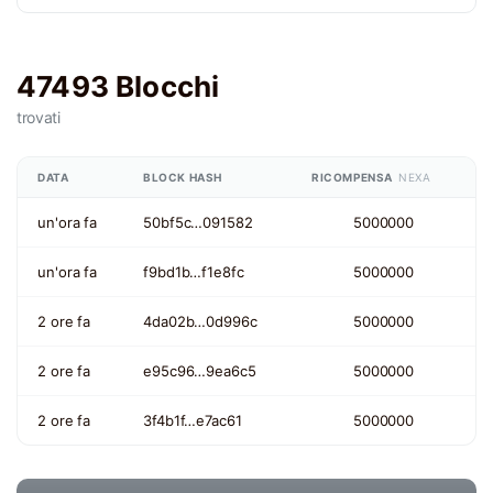
47493 Blocchi
trovati
DATA
BLOCK HASH
RICOMPENSA
NEXA
un'ora fa
50bf5c…091582
5000000
un'ora fa
f9bd1b…f1e8fc
5000000
2 ore fa
4da02b…0d996c
5000000
2 ore fa
e95c96…9ea6c5
5000000
2 ore fa
3f4b1f…e7ac61
5000000