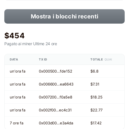
Mostra i blocchi recenti
$454
Pagato ai miner
Ultime 24 ore
DATA
TX ID
TOTALE
QUAI
un'ora fa
0x000500…fde152
$6.8
un'ora fa
0x006600…ea6643
$7.31
un'ora fa
0x007200…f0a5e8
$18.25
un'ora fa
0x002f00…ec4c31
$22.77
7 ore fa
0x003d00…e3a4da
$17.42