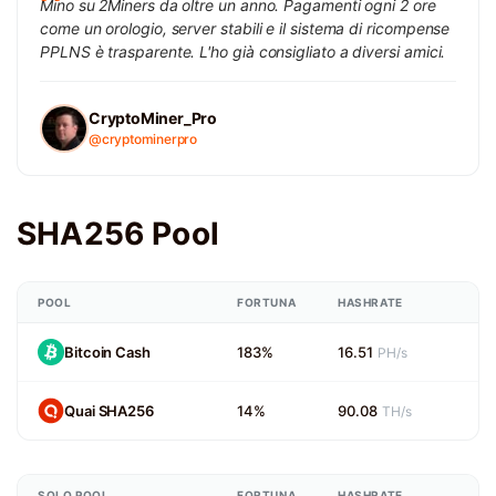
Mino su 2Miners da oltre un anno. Pagamenti ogni 2 ore
come un orologio, server stabili e il sistema di ricompense
PPLNS è trasparente. L'ho già consigliato a diversi amici.
CryptoMiner_Pro
@cryptominerpro
SHA256 Pool
POOL
FORTUNA
HASHRATE
Bitcoin Cash
183%
16.51
PH/s
Quai SHA256
14%
90.08
TH/s
SOLO POOL
FORTUNA
HASHRATE