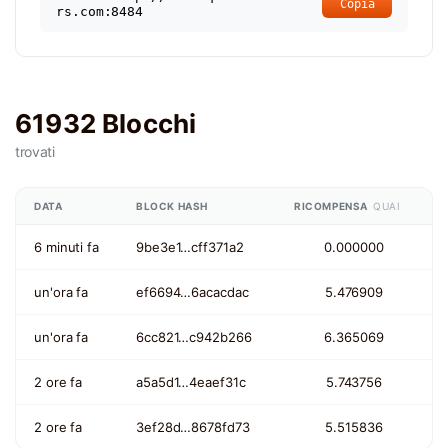
Copia
rs.com:8484
61932 Blocchi
trovati
DATA
BLOCK HASH
RICOMPENSA
QUAI
6 minuti fa
9be3e1…cff371a2
0.000000
un'ora fa
ef6694…6acacdac
5.476909
un'ora fa
6cc821…c942b266
6.365069
2 ore fa
a5a5d1…4eaef31c
5.743756
2 ore fa
3ef28d…8678fd73
5.515836