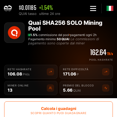
$0.01185
+1.54%
QUAI tasso
ultime 24 ore
Home
Quai SHA256 SOLO Mining
Solo Quai SHA256 QUAISHA Mining Pool di criptovaluta - 2Mine
Pool
1.5%
commissione del pool
pagamenti ogni 2h
Le commissioni di
Pagamento minimo
50 QUAI
pagamento sono coperte dal miner
162.64
TH/s
POOL HASHRATE
RETE HASHRATE
RETE DIFFICOLTÀ
106.08
171.06
PH/s
P
MINER ONLINE
PREMIO DEL BLOCCO
13
5.66
QUAI
Calcola i guadagni
SCOPRI QUANTO PUOI GUADAGNARE