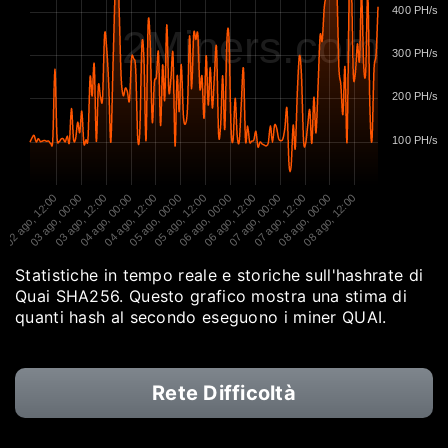
400 PH/s
2Miners.com
300 PH/s
200 PH/s
100 PH/s
02 ago, 12:00
03 ago, 00:00
03 ago, 12:00
04 ago, 00:00
04 ago, 12:00
05 ago, 00:00
05 ago, 12:00
06 ago, 00:00
06 ago, 12:00
07 ago, 00:00
07 ago, 12:00
08 ago, 00:00
08 ago, 12:00
Statistiche in tempo reale e storiche sull'hashrate di
Quai SHA256. Questo grafico mostra una stima di
quanti hash al secondo eseguono i miner QUAI.
Rete Difficoltà