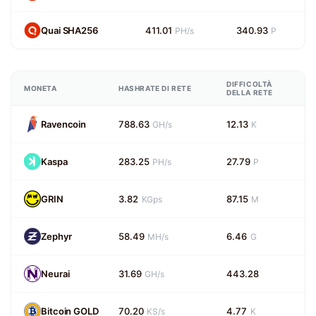
Quai SHA256
411.01
340.93
PH/s
P
DIFFICOLTÀ
MONETA
HASHRATE DI RETE
DELLA RETE
Ravencoin
788.63
12.13
GH/s
K
Kaspa
283.25
27.79
PH/s
P
GRIN
3.82
87.15
KGps
M
Zephyr
58.49
6.46
MH/s
G
Neurai
31.69
443.28
GH/s
Bitcoin GOLD
70.20
4.77
KS/s
K