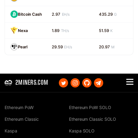
Bitcoin Cash
2.97
435.29
EH/s
G
Nexa
1.89
51.59
TH/s
K
Pearl
29.59
20.97
EH/s
M
2MINERS.COM
Ethereum PoW
Ethereum PoW SOLO
Ethereum Classic
Ethereum Classic SOLO
Kaspa
Kaspa SOLO