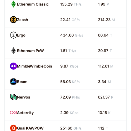
Ethereum Classic
155.29
1.99
TH/s
P
Zcash
22.41
214.23
GS/s
M
Ergo
434.60
60.64
GH/s
T
Ethereum PoW
1.61
20.97
TH/s
T
MimbleWimbleCoin
9.87
112.61
KGps
M
Beam
56.03
3.34
KS/s
M
Nervos
72.09
621.37
PH/s
P
Aeternity
2.39
10.15
KGps
K
Quai KAWPOW
251.60
1.12
GH/s
T