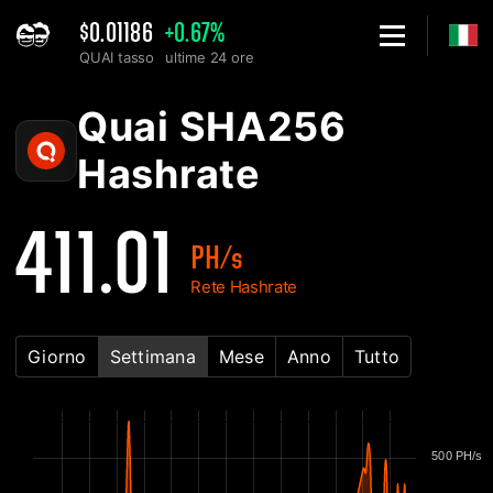
$0.01186
+0.67%
QUAI tasso
ultime 24 ore
Home
Quai SHA256 Grafico di Hashrate della rete - 2Miners
Quai SHA256
Hashrate
411.01
PH/s
Rete Hashrate
Giorno
Settimana
Mese
Anno
Tutto
500 PH/s