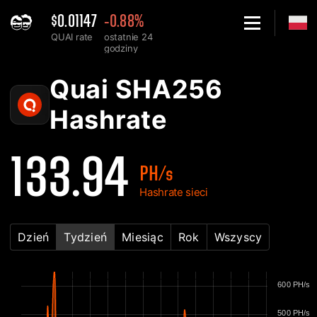
$0.01147
-0.88%
QUAI rate
ostatnie 24
godziny
Home
Quai SHA256 Wykres Hashrate'u sieci - 2Miners
Quai SHA256
Hashrate
133.94
PH/s
Hashrate sieci
Dzień
Tydzień
Miesiąc
Rok
Wszyscy
600 PH/s
500 PH/s