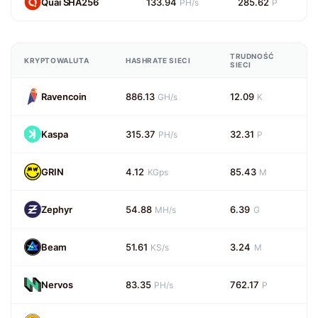
Quai SHA256
133.94
285.62
PH/s
P
TRUDNOŚĆ
KRYPTOWALUTA
HASHRATE SIECI
SIECI
Ravencoin
886.13
12.09
GH/s
K
Kaspa
315.37
32.31
PH/s
P
GRIN
4.12
85.43
KGps
M
Zephyr
54.88
6.39
MH/s
G
Beam
51.61
3.24
KS/s
M
Nervos
83.35
762.17
PH/s
P