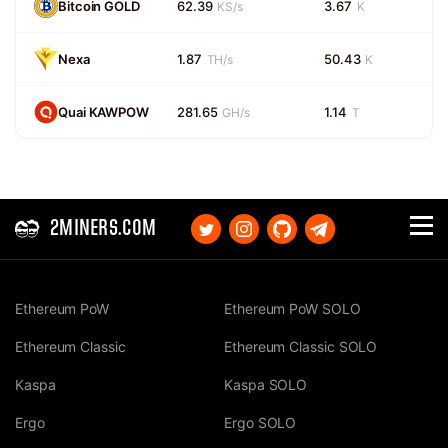
Bitcoin GOLD
62.39
3.67
KS/s
K
Nexa
1.87
50.43
TH/s
K
Quai KAWPOW
281.65
1.14
GH/s
T
2MINERS.COM
Ethereum PoW
Ethereum PoW SOLO
Ethereum Classic
Ethereum Classic SOLO
Kaspa
Kaspa SOLO
Ergo
Ergo SOLO