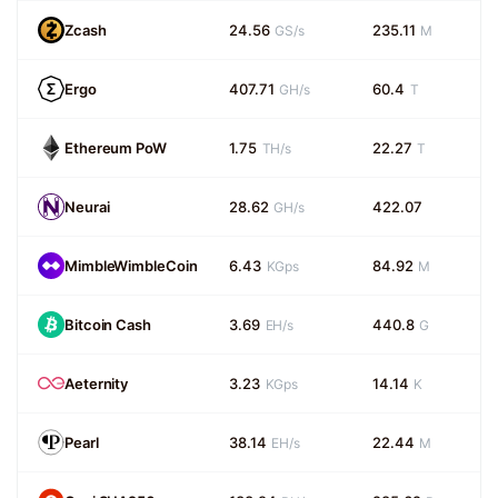
Zcash
24.56
235.11
GS/s
M
Ergo
407.71
60.4
GH/s
T
Ethereum PoW
1.75
22.27
TH/s
T
Neurai
28.62
422.07
GH/s
MimbleWimbleCoin
6.43
84.92
KGps
M
Bitcoin Cash
3.69
440.8
EH/s
G
Aeternity
3.23
14.14
KGps
K
Pearl
38.14
22.44
EH/s
M