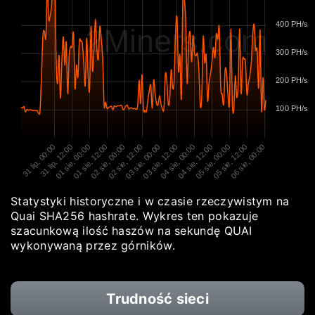
400 PH/s
2Miners.com
300 PH/s
200 PH/s
100 PH/s
31 lip, 00:00
31 lip, 12:00
01 sie, 00:00
01 sie, 12:00
02 sie, 00:00
02 sie, 12:00
03 sie, 00:00
03 sie, 12:00
04 sie, 00:00
04 sie, 12:00
05 sie, 00:00
05 sie, 12:00
06 sie, 00:00
Statystyki historyczne i w czasie rzeczywistym na
Quai SHA256 hashrate. Wykres ten pokazuje
szacunkową ilość haszów na sekundę QUAI
wykonywaną przez górników.
Trudność sieci