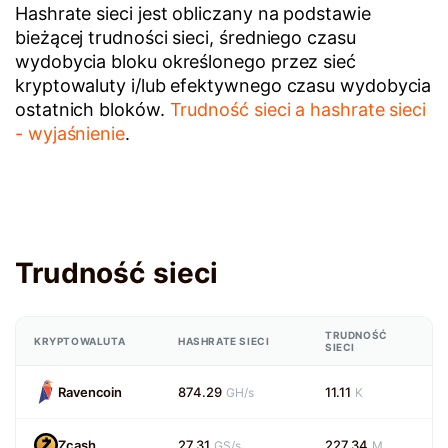
Hashrate sieci jest obliczany na podstawie
bieżącej trudności sieci, średniego czasu
wydobycia bloku określonego przez sieć
kryptowaluty i/lub efektywnego czasu wydobycia
ostatnich bloków.
Trudność sieci a hashrate sieci
- wyjaśnienie
.
Trudność sieci
TRUDNOŚĆ
KRYPTOWALUTA
HASHRATE SIECI
SIECI
Ravencoin
874.29
11.11
GH/s
K
Zcash
27.31
227.34
GS/s
M