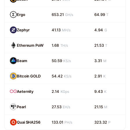
Ergo
653.21
64.99
GH/s
T
Zephyr
41.13
4.94
MH/s
G
Ethereum PoW
1.68
21.53
TH/s
T
Beam
50.59
3.31
KS/s
M
Bitcoin GOLD
54.42
2.91
KS/s
K
Aeternity
2.14
9.43
KGps
K
Pearl
27.53
21.15
EH/s
M
Quai SHA256
133.01
323.32
PH/s
P