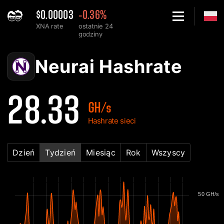
$0.00003
-0.36%
XNA rate
ostatnie 24
godziny
Home
Neurai XNA Wykres Hashrate'u sieci - 2Miners
Neurai Hashrate
28.33
GH/s
Hashrate sieci
Dzień
Tydzień
Miesiąc
Rok
Wszyscy
50 GH/s