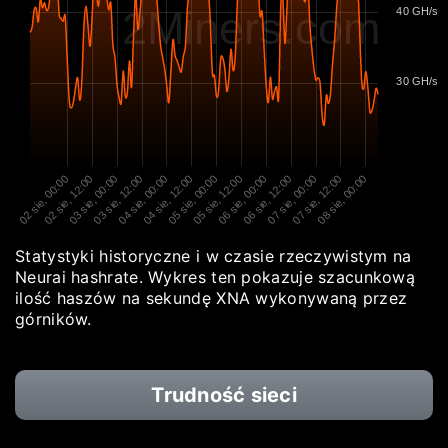
2Miners.com
40 GH/s
30 GH/s
02 sie, 00:00
02 sie, 12:00
03 sie, 00:00
03 sie, 12:00
04 sie, 00:00
04 sie, 12:00
05 sie, 00:00
05 sie, 12:00
06 sie, 00:00
06 sie, 12:00
07 sie, 00:00
07 sie, 12:00
08 sie, 00:00
Statystyki historyczne i w czasie rzeczywistym na
Neurai hashrate. Wykres ten pokazuje szacunkową
ilość haszów na sekundę XNA wykonywaną przez
górników.
Trudność sieci