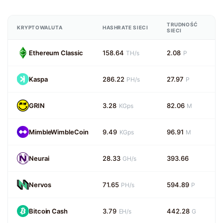
TRUDNOŚĆ
KRYPTOWALUTA
HASHRATE SIECI
SIECI
Ethereum Classic
158.64
2.08
TH/s
P
Kaspa
286.22
27.97
PH/s
P
GRIN
3.28
82.06
KGps
M
MimbleWimbleCoin
9.49
96.91
KGps
M
Neurai
28.33
393.66
GH/s
Nervos
71.65
594.89
PH/s
P
Bitcoin Cash
3.79
442.28
EH/s
G