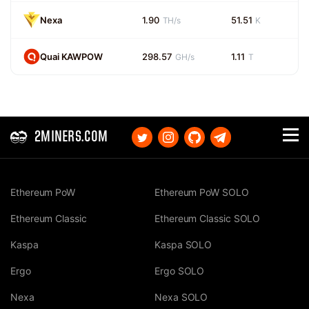
Nexa
1.90
51.51
TH/s
K
Quai KAWPOW
298.57
1.11
GH/s
T
2MINERS.COM
Ethereum PoW
Ethereum PoW SOLO
Ethereum Classic
Ethereum Classic SOLO
Kaspa
Kaspa SOLO
Ergo
Ergo SOLO
Nexa
Nexa SOLO