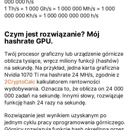
000 000 h/s
1 Th/s = 1 000 Gh/s = 1 000 000 Mh/s = 1 000
000 000 Kh/s = 1 000 000 000 000 h/s
Czym jest rozwiązanie? Mój
hashrate GPU.
Twój procesor graficzny lub urządzenie górnicze
oblicza tysiące, wręcz miliony funkcji (hashów)
na sekundę. Na przykład, jedna karta graficzna
Nvidia 1070 Ti ma hashrate 24 MH/s, zgodnie z
2CryptoCalc
kalkulatorem rentowności
wydobywania. Oznacza to, że oblicza on 24 000
000 zadań na sekundę. Innymi słowy, rozwiązuje
funkcję hash 24 razy na sekundę.
Rozwiązanie jest wynikiem uzyskanym po
jednym cyklu pracy oprogramowania górniczego.
Górnicy rozwiązują funkcję hash określoną przez