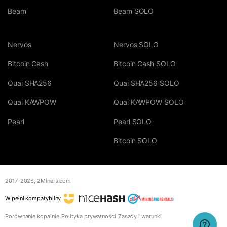
Beam
Beam SOLO
Nervos
Nervos SOLO
Bitcoin Cash
Bitcoin Cash SOLO
Quai SHA256
Quai SHA256 SOLO
Quai KAWPOW
Quai KAWPOW SOLO
Pearl
Pearl SOLO
Bitcoin SOLO
2017-2026,
2Miners.com
W pełni kompatybilny
Porównanie kopalnie
Polityka prywatności
Zasady i warunki