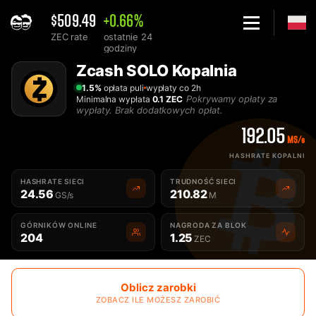
$509.49
+0.66%
ZEC rate
ostatnie 24
godziny
Home
Zcash SOLO Kopalnia
Solo Zcash ZEC kopanie - 2Miners
1.5%
opłata puli
wypłaty co 2h
Pokrywamy opłaty za
Minimalna wypłata
0.1 ZEC
wypłaty. Brak dodatkowych opłat.
192.05
MS/s
HASHRATE KOPALNI
HASHRATE SIECI
TRUDNOŚĆ SIECI
24.56
210.82
GS/s
M
GÓRNIKÓW ONLINE
NAGRODA ZA BLOK
204
1.25
ZEC
Oblicz zarobki
ZOBACZ ILE MOŻESZ ZAROBIĆ