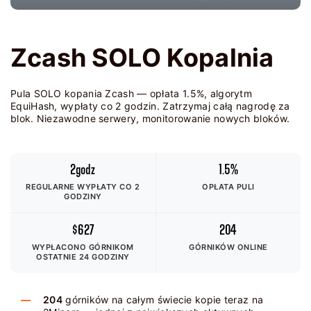
Zcash SOLO Kopalnia
Pula SOLO kopania Zcash — opłata 1.5%, algorytm
EquiHash, wypłaty co 2 godzin. Zatrzymaj całą nagrodę za
blok. Niezawodne serwery, monitorowanie nowych bloków.
2godz
1.5%
REGULARNE WYPŁATY CO 2
OPŁATA PULI
GODZINY
$627
204
WYPŁACONO GÓRNIKOM
GÓRNIKÓW ONLINE
OSTATNIE 24 GODZINY
204
górników na całym świecie kopie teraz na