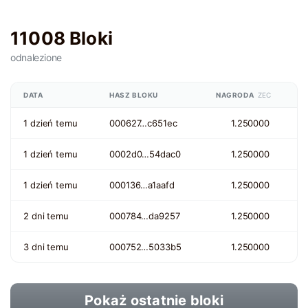
11008 Bloki
odnalezione
DATA
HASZ BLOKU
NAGRODA
ZEC
1 dzień temu
000627…c651ec
1.250000
1 dzień temu
0002d0…54dac0
1.250000
1 dzień temu
000136…a1aafd
1.250000
2 dni temu
000784…da9257
1.250000
3 dni temu
000752…5033b5
1.250000
Pokaż ostatnie bloki