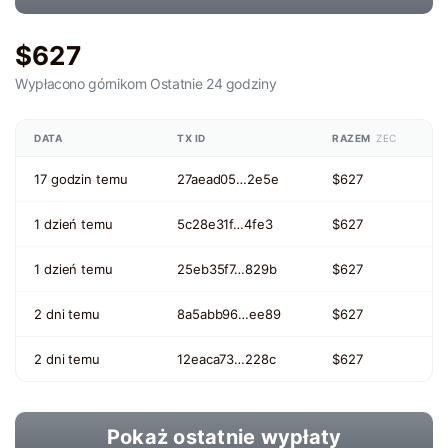
$627
Wypłacono górnikom
Ostatnie 24 godziny
DATA
TX ID
RAZEM
ZEC
17 godzin temu
27aead05…2e5e
$627
1 dzień temu
5c28e31f…4fe3
$627
1 dzień temu
25eb35f7…829b
$627
2 dni temu
8a5abb96…ee89
$627
2 dni temu
12eaca73…228c
$627
Pokaż ostatnie wypłaty