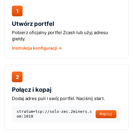
1
Utwórz portfel
Pobierz oficjalny portfel Zcash lub użyj adresu
giełdy.
Instrukcja konfiguracji →
2
Połącz i kopaj
Dodaj adres puli i swój portfel. Naciśnij start.
stratum+tcp://solo-zec.2miners.c
Kopiuj
om:1010