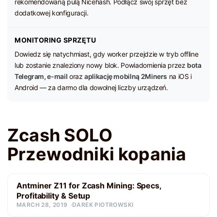
rekomendowaną pulą Nicehash. Podłącz swój sprzęt bez
dodatkowej konfiguracji.
MONITORING SPRZĘTU
Dowiedz się natychmiast, gdy worker przejdzie w tryb offline
lub zostanie znaleziony nowy blok. Powiadomienia przez
bota
Telegram, e-mail
oraz
aplikację mobilną 2Miners
na iOS i
Android — za darmo dla dowolnej liczby urządzeń.
Zcash SOLO
Przewodniki kopania
Antminer Z11 for Zcash Mining: Specs,
Profitability & Setup
MARCH 28, 2019
DAREK PIOTROWSKI