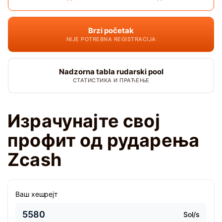
Brzi početak
NIJE POTREBNA REGISTRACIJA
Nadzorna tabla rudarski pool
СТАТИСТИКА И ПРАЋЕЊЕ
Израчунајте свој
профит од рударења
Zcash
Ваш хешрејт
Sol/s