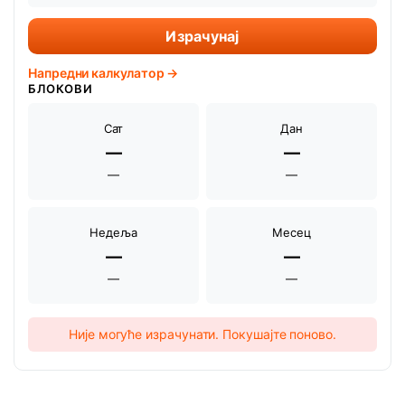
Израчунај
Напредни калкулатор →
БЛОКОВИ
Сат
Дан
—
—
—
—
Недеља
Месец
—
—
—
—
Није могуће израчунати. Покушајте поново.