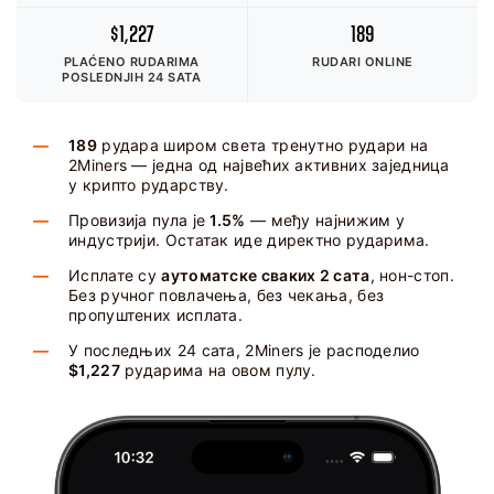
$1,227
189
PLAĆENO RUDARIMA
RUDARI ONLINE
POSLEDNJIH 24 SATA
189
рудара широм света тренутно рудари на
2Miners — једна од највећих активних заједница
у крипто рударству.
Провизија пула је
1.5%
— међу најнижим у
индустрији. Остатак иде директно рударима.
Исплате су
аутоматске сваких 2 сата
, нон-стоп.
Без ручног повлачења, без чекања, без
пропуштених исплата.
У последњих 24 сата, 2Miners је расподелио
$1,227
рударима на овом пулу.