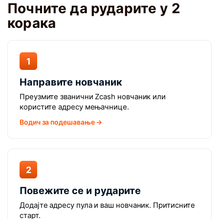
Почните да рударите у 2
корака
1
Направите новчаник
Преузмите званични Zcash новчаник или
користите адресу мењачнице.
Водич за подешавање →
2
Повежите се и рударите
Додајте адресу пула и ваш новчаник. Притисните
старт.