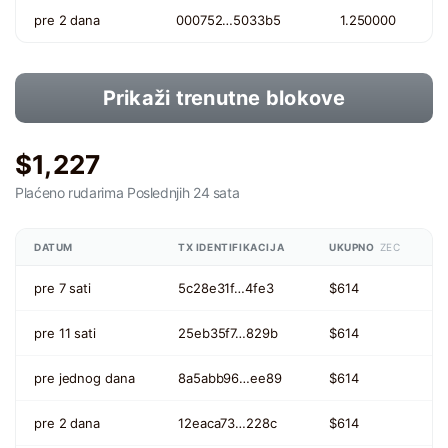
pre 2 dana
000752…5033b5
1.250000
Prikaži trenutne blokove
$1,227
Plaćeno rudarima
Poslednjih 24 sata
DATUM
TX IDENTIFIKACIJA
UKUPNO
ZEC
pre 7 sati
5c28e31f…4fe3
$614
pre 11 sati
25eb35f7…829b
$614
pre jednog dana
8a5abb96…ee89
$614
pre 2 dana
12eaca73…228c
$614