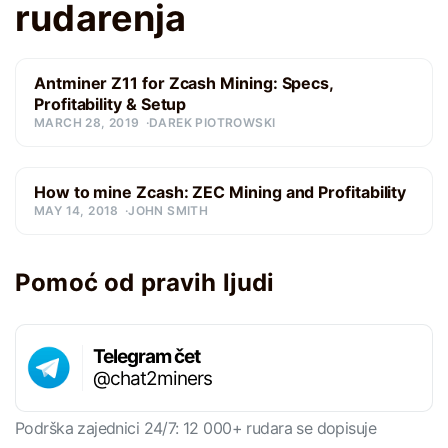
rudarenja
Antminer Z11 for Zcash Mining: Specs,
Profitability & Setup
MARCH 28, 2019
DAREK PIOTROWSKI
How to mine Zcash: ZEC Mining and Profitability
MAY 14, 2018
JOHN SMITH
Pomoć od pravih ljudi
Telegram čet
@chat2miners
Podrška zajednici 24/7: 12 000+ rudara se dopisuje