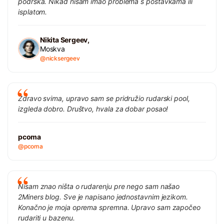
podrška. Nikad nisam imao problema s postavkama ili
isplatom.
Nikita Sergeev,
Moskva
@nicksergeev
Zdravo svima, upravo sam se pridružio rudarski pool,
izgleda dobro. Društvo, hvala za dobar posao!
pcoma
@pcoma
Nisam znao ništa o rudarenju pre nego sam našao
2Miners blog. Sve je napisano jednostavnim jezikom.
Konačno je moja oprema spremna. Upravo sam započeo
rudariti u bazenu.