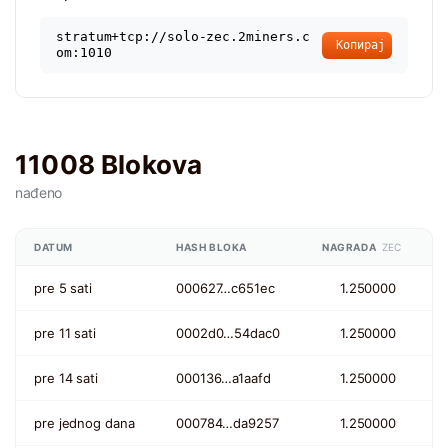
stratum+tcp://solo-zec.2miners.c
Копирај
om:1010
11008 Blokova
nađeno
DATUM
HASH BLOKA
NAGRADA
ZEC
pre 5 sati
000627…c651ec
1.250000
pre 11 sati
0002d0…54dac0
1.250000
pre 14 sati
000136…a1aafd
1.250000
pre jednog dana
000784…da9257
1.250000