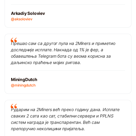
Arkadiy Soloviev
@aksoloviev
Прешао сам са другог пула на 2Miners и приметио
доследније исплате. Накнада од 1% је фер, а
обавештења Telegram бота су веома корисна за
даљинско праћење мојих ригова.
MiningDutch
@miningdutch
Рударим на 2Miners већ преко годину дана. Исплате
сваких 2 сата као сат, стабилни сервери и PPLNS
систем награда је транспарентан. Већ сам
препоручио неколицини пријатеља.