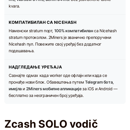
kvara.
КОМПАТИБИЛАН СА NICEHASH
Наменски stratum порт,
100% компатибилан
са Nicehash
stratum протоколом. 2Miners је званично препоручени
Nicehash пул. Повежите свој уређај без додатног
подешавања.
НАДГЛЕДАЊЕ УРЕЂАЈА
Сазнајте одмах када worker оде офлајн или када се
пронађе нови блок. Обавештења путем
Telegram бота,
имејла
и
2Miners мобилне апликације
за iOS и Android —
бесплатно за неограничен број уређаја.
Zcash SOLO vodič