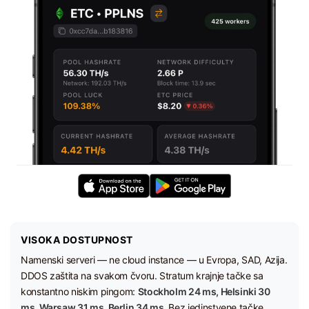
VISOKA DOSTUPNOST
Namenski serveri — ne cloud instance — u Evropa, SAD, Azija.
DDOS zaštita na svakom čvoru. Stratum krajnje tačke sa
konstantno niskim pingom:
Stockholm 24 ms, Helsinki 30
ms, Warsaw 31 ms, Berlin 34 ms.
Bez jedinstvene tačke