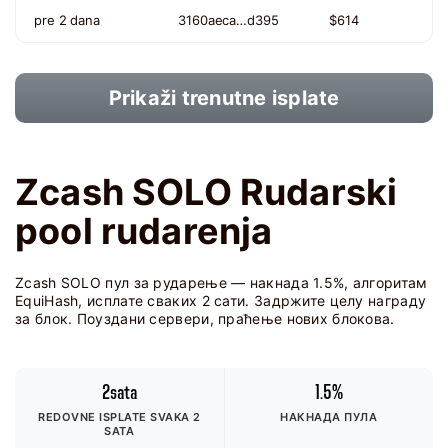
pre 2 dana
3160aeca…d395
$614
Prikaži trenutne isplate
Zcash SOLO Rudarski
pool rudarenja
Zcash SOLO пул за рударење — накнада 1.5%, алгоритам
EquiHash, исплате сваких 2 сати. Задржите целу награду
за блок. Поуздани сервери, праћење нових блокова.
2sata
1.5%
REDOVNE ISPLATE SVAKA 2
НАКНАДА ПУЛА
SATA