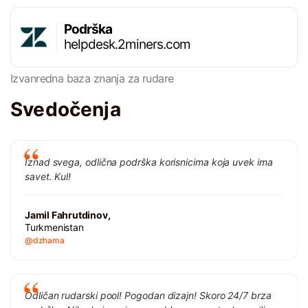
Podrška
helpdesk.2miners.com
Izvanredna baza znanja za rudare
Svedočenja
Iznad svega, odlična podrška korisnicima koja uvek ima
savet. Kul!
Jamil Fahrutdinov,
Turkmenistan
@dzhama
Odličan rudarski pool! Pogodan dizajn! Skoro 24/7 brza