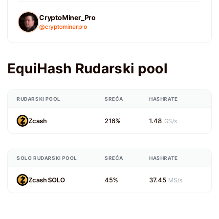
CryptoMiner_Pro
@cryptominerpro
EquiHash Rudarski pool
RUDARSKI POOL
SREĆA
HASHRATE
Zcash
216%
1.48
GS/s
SOLO RUDARSKI POOL
SREĆA
HASHRATE
Zcash SOLO
45%
37.45
MS/s