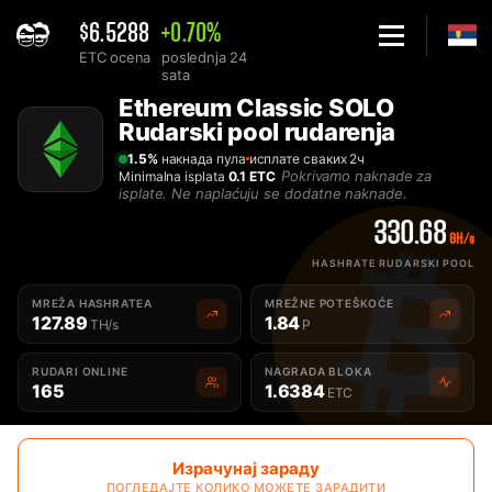
$6.5288
+0.70%
ETC ocena
poslednja 24
sata
Home
Ethereum Classic SOLO
Solo Ethereum Classic ETC rudarski pool za rudarenje - 2Miner
Rudarski pool rudarenja
1.5%
накнада пула
исплате сваких 2ч
Pokrivamo naknade za
Minimalna isplata
0.1 ETC
isplate. Ne naplaćuju se dodatne naknade.
330.68
GH/s
HASHRATE RUDARSKI POOL
MREŽA HASHRATEA
MREŽNE POTEŠKOĆE
127.89
1.84
TH/s
P
RUDARI ONLINE
NAGRADA BLOKA
165
1.6384
ETC
Израчунај зараду
ПОГЛЕДАЈТЕ КОЛИКО МОЖЕТЕ ЗАРАДИТИ