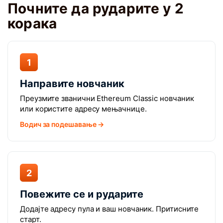
Почните да рударите у 2
корака
1
Направите новчаник
Преузмите званични Ethereum Classic новчаник
или користите адресу мењачнице.
Водич за подешавање →
2
Повежите се и рударите
Додајте адресу пула и ваш новчаник. Притисните
старт.