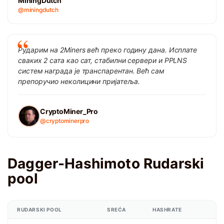
MiningDutch
@miningdutch
Рударим на 2Miners већ преко годину дана. Исплате
сваких 2 сата као сат, стабилни сервери и PPLNS
систем награда је транспарентан. Већ сам
препоручио неколицини пријатеља.
CryptoMiner_Pro
@cryptominerpro
Dagger-Hashimoto Rudarski
pool
RUDARSKI POOL
SREĆA
HASHRATE