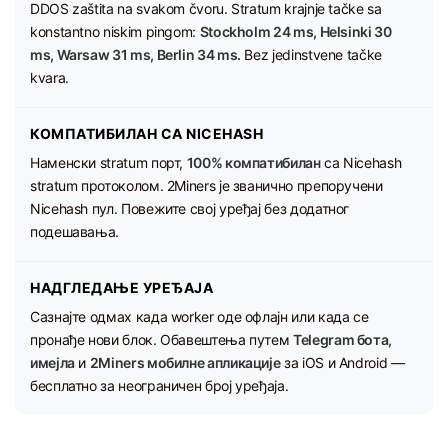
DDOS zaštita na svakom čvoru. Stratum krajnje tačke sa
konstantno niskim pingom:
Stockholm 24 ms, Helsinki 30
ms, Warsaw 31 ms, Berlin 34 ms.
Bez jedinstvene tačke
kvara.
КОМПАТИБИЛАН СА NICEHASH
Наменски stratum порт,
100% компатибилан
са Nicehash
stratum протоколом. 2Miners је званично препоручени
Nicehash пул. Повежите свој уређај без додатног
подешавања.
НАДГЛЕДАЊЕ УРЕЂАЈА
Сазнајте одмах када worker оде офлајн или када се
пронађе нови блок. Обавештења путем
Telegram бота,
имејла
и
2Miners мобилне апликације
за iOS и Android —
бесплатно за неограничен број уређаја.