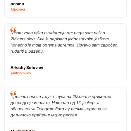
pcoma
@pcoma
Nisam znao ništa o rudarenju pre nego sam našao
2Miners blog. Sve je napisano jednostavnim jezikom.
Konačno je moja oprema spremna. Upravo sam započeo
rudariti u bazenu.
Arkadiy Soloviev
@aksoloviev
Прешао сам са другог пула на 2Miners и приметио
доследније исплате. Накнада од 1% је фер, а
обавештења Telegram бота су веома корисна за
даљинско праћење мојих ригова.