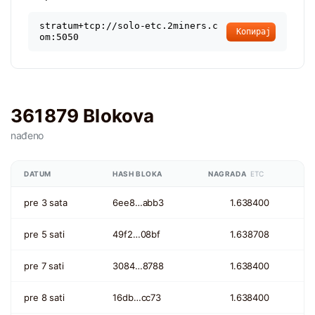
stratum+tcp://solo-etc.2miners.c
Копирај
om:5050
361879 Blokova
nađeno
DATUM
HASH BLOKA
NAGRADA
ETC
pre 3 sata
6ee8…abb3
1.638400
pre 5 sati
49f2…08bf
1.638708
pre 7 sati
3084…8788
1.638400
pre 8 sati
16db…cc73
1.638400