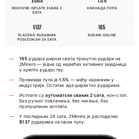
2sata
1.5%
REDOVNE ISPLATE SVAKA 2
НАКНАДА ПУЛА
SATA
$137
165
PLAĆENO RUDARIMA
RUDARI ONLINE
POSLEDNJIH 24 SATA
165
рудара широм света тренутно рудари на
2Miners — једна од највећих активних заједница
у крипто рударству.
Провизија пула је
1.5%
— међу најнижим у
индустрији. Остатак иде директно рударима.
Исплате су
аутоматске сваких 2 сата
, нон-стоп.
Без ручног повлачења, без чекања, без
пропуштених исплата.
У последњих 24 сата, 2Miners је расподелио
$137
рударима на овом пулу.