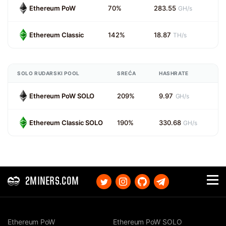
Ethereum PoW
70%
283.55
GH/s
Ethereum Classic
142%
18.87
TH/s
SOLO RUDARSKI POOL
SREĆA
HASHRATE
Ethereum PoW SOLO
209%
9.97
GH/s
Ethereum Classic SOLO
190%
330.68
GH/s
2MINERS.COM
Ethereum PoW
Ethereum PoW SOLO