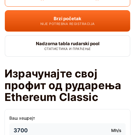
Brzi početak
NIJE POTREBNA REGISTRACIJA
Nadzorna tabla rudarski pool
СТАТИСТИКА И ПРАЋЕЊЕ
Израчунајте свој
профит од рударења
Ethereum Classic
Ваш хешрејт
Mh/s