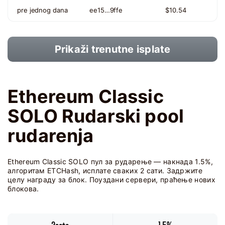
pre jednog dana
ee15…9ffe
$10.54
Prikaži trenutne isplate
Ethereum Classic
SOLO Rudarski pool
rudarenja
Ethereum Classic SOLO пул за рударење — накнада 1.5%,
алгоритам ETCHash, исплате сваких 2 сати. Задржите
целу награду за блок. Поуздани сервери, праћење нових
блокова.