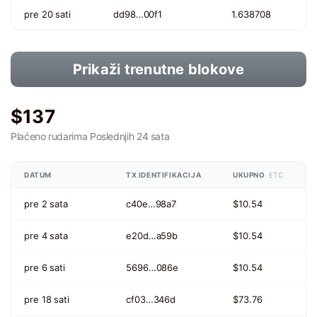
pre 20 sati
dd98…00f1
1.638708
Prikaži trenutne blokove
$137
Plaćeno rudarima
Poslednjih 24 sata
DATUM
TX IDENTIFIKACIJA
UKUPNO
ETC
pre 2 sata
c40e…98a7
$10.54
pre 4 sata
e20d…a59b
$10.54
pre 6 sati
5696…086e
$10.54
pre 18 sati
cf03…346d
$73.76