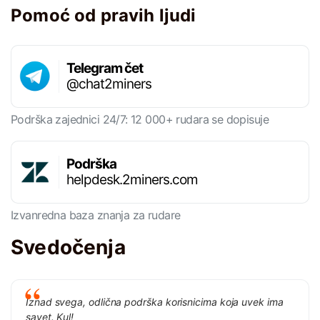
Pomoć od pravih ljudi
Telegram čet
@chat2miners
Podrška zajednici 24/7: 12 000+ rudara se dopisuje
Podrška
helpdesk.2miners.com
Izvanredna baza znanja za rudare
Svedočenja
Iznad svega, odlična podrška korisnicima koja uvek ima
savet. Kul!