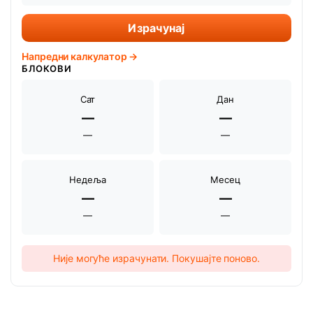
Израчунај
Напредни калкулатор →
БЛОКОВИ
Сат
Дан
—
—
—
—
Недеља
Месец
—
—
—
—
Није могуће израчунати. Покушајте поново.