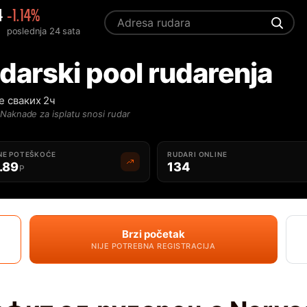
4
-1.14%
poslednja 24 sata
darski pool rudarenja
е сваких 2ч
Naknade za isplatu snosi rudar
NE POTEŠKOĆE
RUDARI ONLINE
.89
134
P
Brzi početak
NIJE POTREBNA REGISTRACIJA