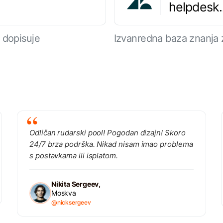
helpdesk
 dopisuje
Izvanredna baza znanja 
Odličan rudarski pool! Pogodan dizajn! Skoro
24/7 brza podrška. Nikad nisam imao problema
s postavkama ili isplatom.
Nikita Sergeev,
Moskva
@nicksergeev