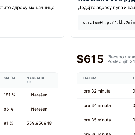
стите адресу мењачнице.
Додајте адресу пула и ва
stratum+tcp://ckb.2mi
$615
Plaćeno ruda
Poslednjih 24
SREĆA
NAGRADA
DATUM
T
CKB
pre 32 minuta
181 %
Nerešen
pre 34 minuta
86 %
Nerešen
pre 35 minuta
81 %
559.950948
pre 36 minuta