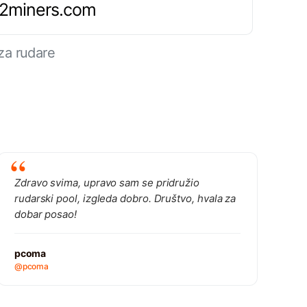
.2miners.com
za rudare
Zdravo svima, upravo sam se pridružio
rudarski pool, izgleda dobro. Društvo, hvala za
dobar posao!
pcoma
@pcoma