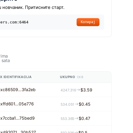
ш новчаник. Притисните старт.
ners.com:6464
Копирај
rima
 sata
X IDENTIFIKACIJA
UKUPNO
CKB
0xc86509…3fa2eb
$3.59
4247.316
0xffd601…05e776
$0.45
534.051
0x7ccba1…75bed9
$0.47
553.365
0xd92071…30b527
$0.5
592.936