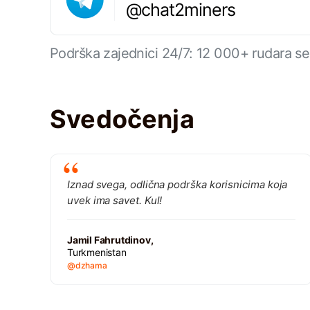
@chat2miners
Podrška zajednici 24/7: 12 000+ rudara se
Svedočenja
Iznad svega, odlična podrška korisnicima koja
uvek ima savet. Kul!
Jamil Fahrutdinov,
Turkmenistan
@dzhama