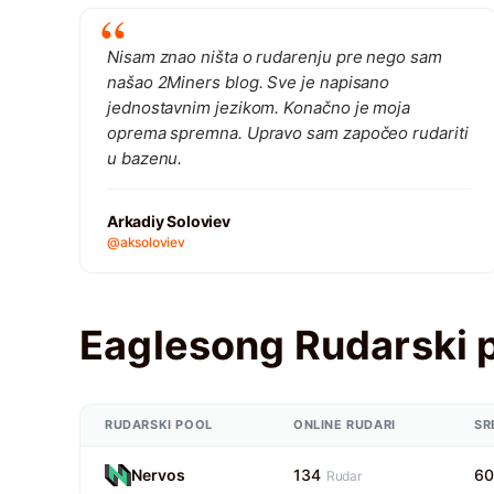
Nisam znao ništa o rudarenju pre nego sam
našao 2Miners blog. Sve je napisano
jednostavnim jezikom. Konačno je moja
oprema spremna. Upravo sam započeo rudariti
u bazenu.
Arkadiy Soloviev
@aksoloviev
Eaglesong Rudarski 
RUDARSKI POOL
ONLINE RUDARI
SR
Nervos
134
6
Rudar