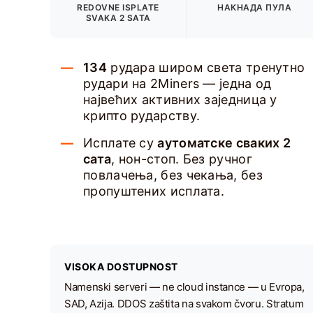
REDOVNE ISPLATE
НАКНАДА ПУЛА
SVAKA 2 SATA
134
рудара широм света тренутно
рудари на 2Miners — једна од
највећих активних заједница у
крипто рударству.
Исплате су
аутоматске сваких 2
сата
, нон-стоп. Без ручног
повлачења, без чекања, без
пропуштених исплата.
VISOKA DOSTUPNOST
Namenski serveri — ne cloud instance — u Evropa,
SAD, Azija. DDOS zaštita na svakom čvoru. Stratum