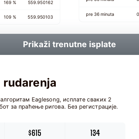
169 %
559.950162
pre 36 minuta
109 %
559.950103
Prikaži trenutne isplate
 rudarenja
 алгоритам Eaglesong, исплате сваких 2
бот за праћење ригова. Без регистрације.
$615
134