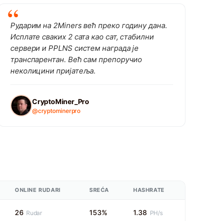
Рударим на 2Miners већ преко годину дана.
Исплате сваких 2 сата као сат, стабилни
сервери и PPLNS систем награда је
транспарентан. Већ сам препоручио
неколицини пријатеља.
CryptoMiner_Pro
@cryptominerpro
ONLINE RUDARI
SREĆA
HASHRATE
26
153%
1.38
Rudar
PH/s