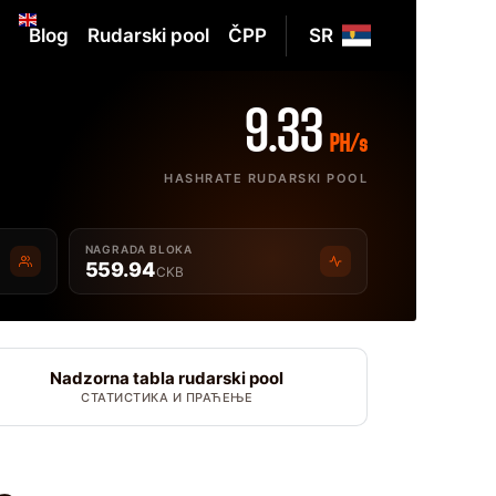
Blog
Rudarski pool
ČPP
SR
9.33
PH/s
HASHRATE RUDARSKI POOL
NAGRADA BLOKA
559.94
CKB
Nadzorna tabla rudarski pool
СТАТИСТИКА И ПРАЋЕЊЕ