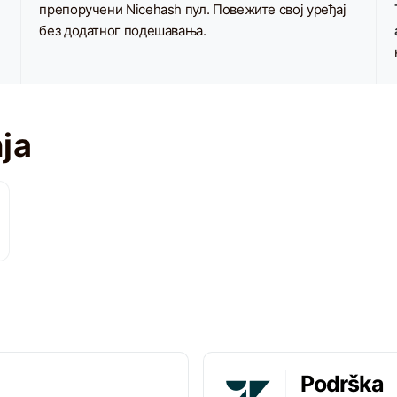
препоручени Nicehash пул. Повежите свој уређај
без додатног подешавања.
ja
i
Podrška