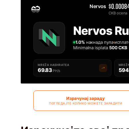
Nervos 
$0.0008
CKB ocena
Home
2MINERS.COM
Nervos Ru
Najbolji Nervos CKB rudarski pool za rudarenje - 2Miners
1.0%
накнада пула
исплат
Minimalna isplata
500 CKB
MREŽA HASHRATEA
MREŽ
69.83
594
PH/s
Израчунај зараду
ПОГЛЕДАЈТЕ КОЛИКО МОЖЕТЕ ЗАРАДИТИ