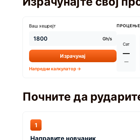
Израчунајте свој п
Ваш хешрејт
ПРОЦЕЊЕ
Gh/s
Сат
—
Израчунај
—
Напредни калкулатор →
Почните да рударите
1
Направите новчаник