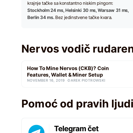
krajnje tačke sa konstantno niskim pingom:
Stockholm 24 ms, Helsinki 30 ms, Warsaw 31 ms,
Berlin 34 ms.
Bez jedinstvene tačke kvara.
Nervos vodič rudaren
How To Mine Nervos (CKB)? Coin
Features, Wallet & Miner Setup
NOVEMBER 16, 2019
DAREK PIOTROWSKI
Pomoć od pravih ljud
Telegram čet