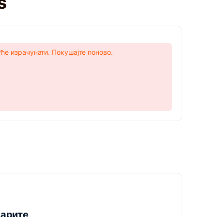
s
уће израчунати. Покушајте поново.
дарите