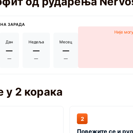
рофит од рударења Nervo
НА ЗАРАДА
Није мог
Дан
Недеља
Месец
—
—
—
—
—
—
 у 2 корака
2
Повежите се и ру