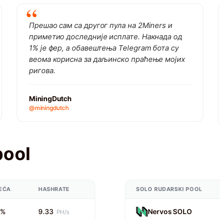
Прешао сам са другог пула на 2Miners и
приметио доследније исплате. Накнада од
1% је фер, а обавештења Telegram бота су
веома корисна за даљинско праћење мојих
ригова.
MiningDutch
@miningdutch
pool
EĆA
HASHRATE
SOLO RUDARSKI POOL
0%
9.33
Nervos SOLO
PH/s