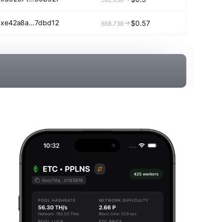
0xe42a8a…7dbd12
$0.57
668.738