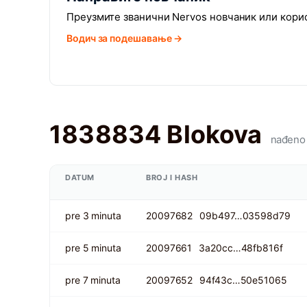
Преузмите званични Nervos новчаник или кори
Водич за подешавање →
1838834 Blokova
nađeno
DATUM
BROJ I HASH
pre 3 minuta
20097682
09b497…03598d79
pre 5 minuta
20097661
3a20cc…48fb816f
pre 7 minuta
20097652
94f43c…50e51065