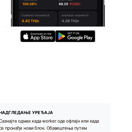
НАДГЛЕДАЊЕ УРЕЂАЈА
Сазнајте одмах када worker оде офлајн или када
се пронађе нови блок. Обавештења путем