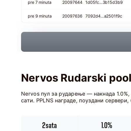
pre 7 minuta
20097644
1d05fc…3b15d3b9
pre 9 minuta
20097636
7092d4…a2501f9c
Nervos Rudarski pool
Nervos пул за рударење — накнада 1.0%,
сати. PPLNS награде, поуздани сервери, 
2sata
1.0%