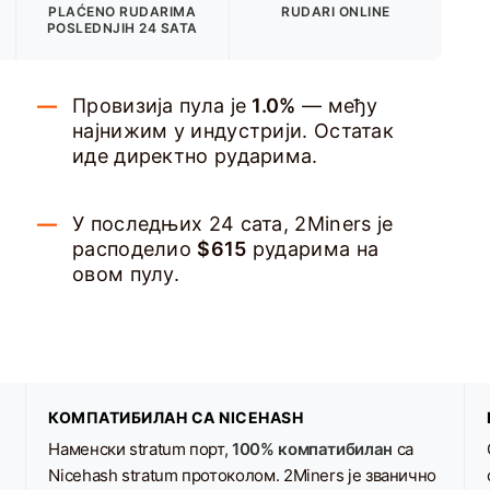
PLAĆENO RUDARIMA
RUDARI ONLINE
POSLEDNJIH 24 SATA
Провизија пула је
1.0%
— међу
најнижим у индустрији. Остатак
иде директно рударима.
У последњих 24 сата, 2Miners је
расподелио
$615
рударима на
овом пулу.
КОМПАТИБИЛАН СА NICEHASH
Наменски stratum порт,
100% компатибилан
са
Nicehash stratum протоколом. 2Miners је званично