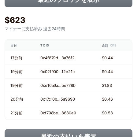
$623
マイナーに支払済み
過去24時間
日付
TX ID
合計
CKB
17分前
0x4f879d…3a76f2
$0.44
19分前
0x02f900…12e21c
$0.44
19分前
0xe16a6a…be778b
$1.83
20分前
0x17c10b…5a9690
$0.46
21分前
0xf798be…8680e9
$0.58
最近の支払いを表示