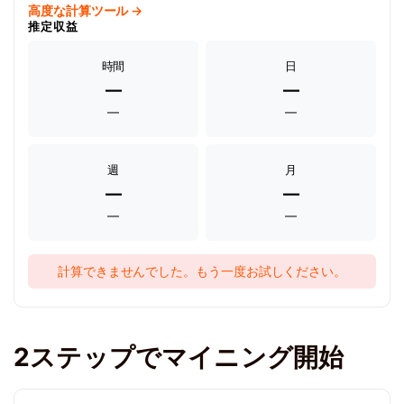
高度な計算ツール →
推定収益
時間
日
—
—
—
—
週
月
—
—
—
—
計算できませんでした。もう一度お試しください。
2ステップでマイニング開始