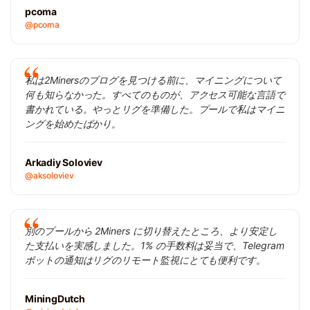
pcoma
@pcoma
私は2Minersのブログを見つける前に、マイニングについて
何も知らなかった。すべてのものが、アクセス可能な言語で
書かれている。やっとリグを準備した。プールで私はマイニ
ングを始めたばかり。
Arkadiy Soloviev
@aksoloviev
別のプールから 2Miners に切り替えたところ、より安定し
た支払いを実感しました。1% の手数料は妥当で、Telegram
ボットの通知はリグのリモート監視にとても便利です。
MiningDutch