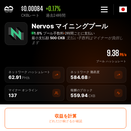
$0.00084
+0.17%
CKBレート
過去24時間
Home
Nervos マイニングプール
最高の Nervos CKB マイニングプール - 2Miners
1.0%
プール手数料
2時間ごとに支払い
支払い手数料はマイナーが負担し
最小支払額
500 CKB
ます
9.38
PH/s
プール ハッシュレート
ネットワーク ハッシュレート
ネットワーク 難易度
62.91
584.68
PH/s
P
マイナー オンライン
報酬のブロック
137
559.94
CKB
収益を計算
どれだけ稼げるか確認