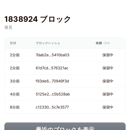
1838924 ブロック
発見
日付
ブロックハッシュ
報酬
CKB
2分前
7dab2e…5410ba03
保留中
2分前
61d7cd…576321ac
保留中
3分前
f93de6…70949f3d
保留中
4分前
5125e2…c5b528ab
保留中
8分前
c12330…5c7e3577
保留中
最近のブロックを表示