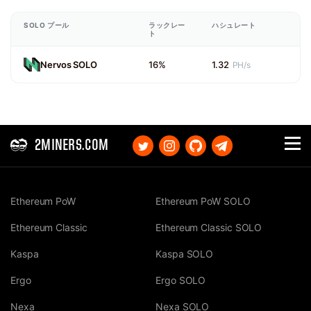
SOLO プール
ラックレー
ハシュレート
ト
Nervos SOLO
16%
1.32
PH/s
2MINERS.COM
Ethereum PoW
Ethereum PoW SOLO
Ethereum Classic
Ethereum Classic SOLO
Kaspa
Kaspa SOLO
Ergo
Ergo SOLO
Nexa
Nexa SOLO