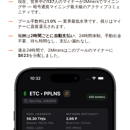
現在、世界中の
137
人のマイナーが2Minersでマイニン
グ中 — 暗号通貨マイニング最大級のアクティブコミュ
ニティです。
プール手数料は
1.0%
— 業界最低水準です。残りはマイ
ナーに直接還元されます。
報酬は
2時間ごとに自動支払い
、24時間体制。手動出金
不要、待ち時間なし、支払い漏れなし。
過去24時間で、2Minersはこのプールのマイナーに
$623
を分配しました。