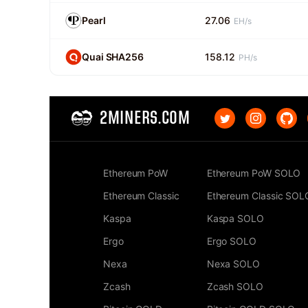
Pearl
27.06
EH/s
Quai SHA256
158.12
PH/s
2MINERS.COM
Ethereum PoW
Ethereum PoW SOLO
Ethereum Classic
Ethereum Classic SOL
Kaspa
Kaspa SOLO
Ergo
Ergo SOLO
Nexa
Nexa SOLO
Zcash
Zcash SOLO