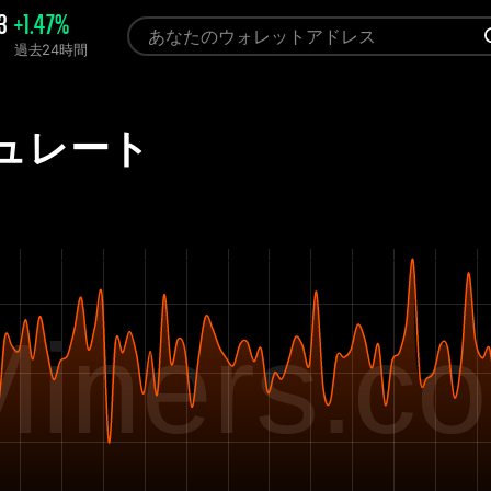
3
+1.47%
過去24時間
シュレート
iners.c