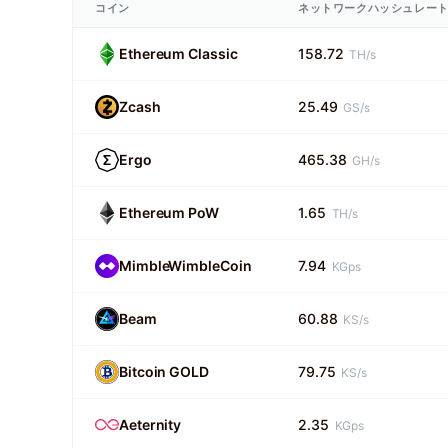
コイン
ネットワークハッシュレー
Ethereum Classic
158.72
TH/s
Zcash
25.49
GS/s
Ergo
465.38
GH/s
Ethereum PoW
1.65
TH/s
MimbleWimbleCoin
7.94
KGps
Beam
60.88
KS/s
Bitcoin GOLD
79.75
KS/s
Aeternity
2.35
KGps