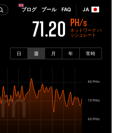
ブログ
プール
FAQ
JA
PH/s
71.20
ネットワーク ハ
ッシュレート
日
週
月
年
常時
80 PH/s
om
70 PH/s
60 PH/s