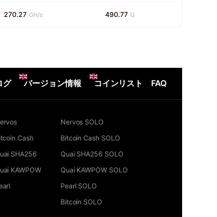
270.27
490.77
GH/s
G
ログ
バージョン情報
コインリスト
FAQ
ervos
Nervos SOLO
itcoin Cash
Bitcoin Cash SOLO
uai SHA256
Quai SHA256 SOLO
uai KAWPOW
Quai KAWPOW SOLO
earl
Pearl SOLO
Bitcoin SOLO