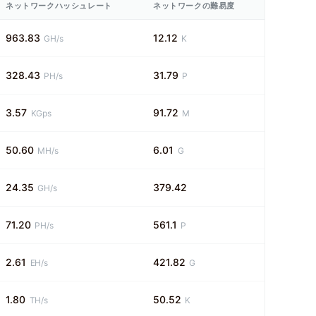
ネットワークハッシュレート
ネットワークの難易度
963.83
12.12
GH/s
K
328.43
31.79
PH/s
P
3.57
91.72
KGps
M
50.60
6.01
MH/s
G
24.35
379.42
GH/s
71.20
561.1
PH/s
P
2.61
421.82
EH/s
G
1.80
50.52
TH/s
K