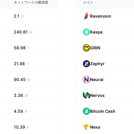
ト
ネットワークの難易度
コイン
2.1
Ravencoin
P
240.81
Kaspa
M
58.98
GRIN
T
21.48
Zephyr
T
90.45
Neurai
M
3.36
Nervos
M
4.59
Bitcoin Cash
K
10.39
Nexa
K