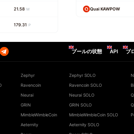
21.58
Quai KAWPOW
M
179.31
P
プールの状態
API
ブ
Zephyr
Zephyr SOLO
N
O
Ravencoin
Ravencoin SOLO
B
Neurai
Neurai SOLO
Q
GRIN
GRIN SOLO
Q
MimbleWimbleCoin
MimbleWimbleCoin SOLO
P
Aeternity
Aeternity SOLO