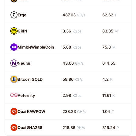
Ergo
487.03
62.62
GH/s
T
GRIN
3.36
83.35
KGps
M
MimbleWimbleCoin
5.88
75.8
KGps
M
Neurai
43.06
614.55
GH/s
Bitcoin GOLD
59.86
4.2
KS/s
K
Aeternity
2.98
11.61
KGps
K
Quai KAWPOW
238.23
1.04
GH/s
T
Quai SHA256
216.86
316.24
PH/s
P