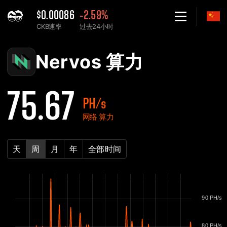
$0.00086
-2.59%
CKB速率
过去24小时
Home
Nervos CKB 网络算力表 - 2Miners
Nervos 算力
75.67
PH/s
网络 算力
天
周
月
年
全部时间
90 PH/s
80 PH/s