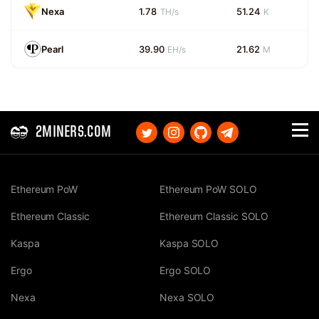
Nexa
1.78
51.24
TH/s
K
Pearl
39.90
21.62
EH/s
M
2MINERS.COM
Ethereum PoW
Ethereum PoW SOLO
Ethereum Classic
Ethereum Classic SOLO
Kaspa
Kaspa SOLO
Ergo
Ergo SOLO
Nexa
Nexa SOLO