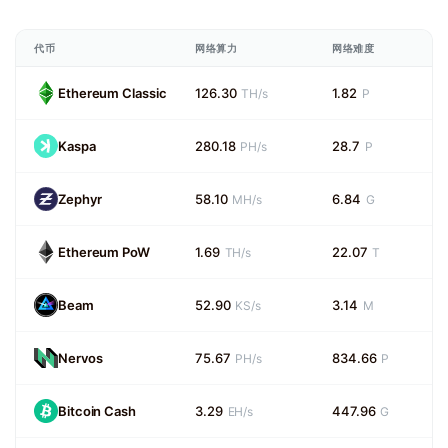
代币
网络算力
网络难度
Ethereum Classic
126.30
1.82
TH/s
P
Kaspa
280.18
28.7
PH/s
P
Zephyr
58.10
6.84
MH/s
G
Ethereum PoW
1.69
22.07
TH/s
T
Beam
52.90
3.14
KS/s
M
Nervos
75.67
834.66
PH/s
P
Bitcoin Cash
3.29
447.96
EH/s
G