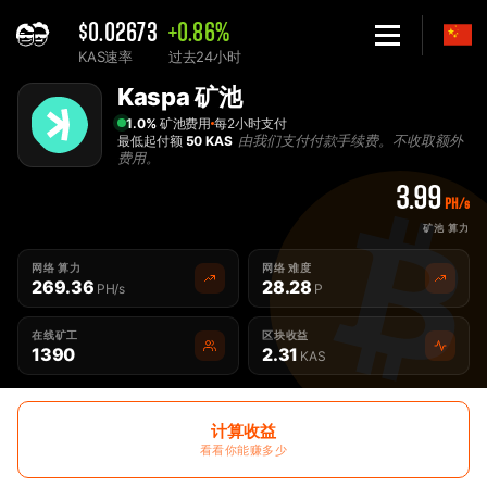
$0.02673
+0.86%
KAS速率
过去24小时
Home
Kaspa 矿池
最佳Kaspa KAS 矿池 - 2Miners
1.0%
矿池费用
每2小时支付
由我们支付付款手续费。不收取额外
最低起付额
50 KAS
费用。
3.99
PH/s
矿池 算力
网络 算力
网络 难度
269.36
28.28
PH/s
P
在线矿工
区块收益
1390
2.31
KAS
计算收益
看看你能赚多少