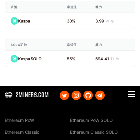
矿池
幸运值
算力
Kaspa
30%
3.99
PH/s
SOLO矿池
幸运值
算力
Kaspa SOLO
55%
694.41
TH/s
2MINERS.COM
Ethereum PoW
Ethereum PoW SOLO
Ethereum Classic
Ethereum Classic SOLO