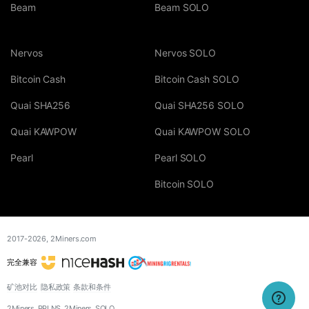
Beam
Beam SOLO
Nervos
Nervos SOLO
Bitcoin Cash
Bitcoin Cash SOLO
Quai SHA256
Quai SHA256 SOLO
Quai KAWPOW
Quai KAWPOW SOLO
Pearl
Pearl SOLO
Bitcoin SOLO
2017-2026,
2Miners.com
完全兼容
矿池对比
隐私政策
条款和条件
2Miners_PPLNS, 2Miners_SOLO