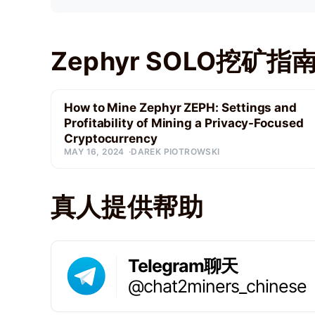
Zephyr SOLO挖矿指
How to Mine Zephyr ZEPH: Settings and
Profitability of Mining a Privacy-Focused
Cryptocurrency
MAY 16, 2024
DAREK PIOTROWSKI
真人提供帮助
Telegram聊天
@chat2miners_chinese