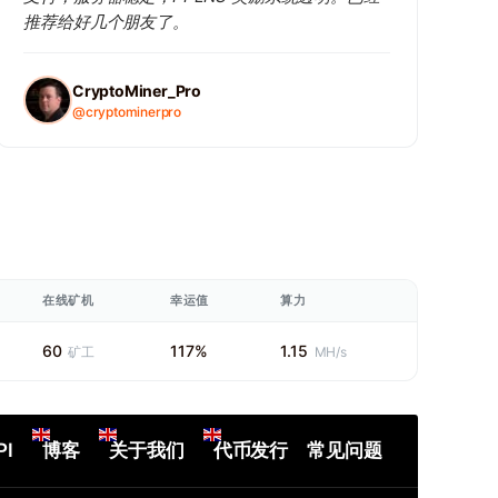
推荐给好几个朋友了。
CryptoMiner_Pro
@cryptominerpro
在线矿机
幸运值
算力
60
117%
1.15
矿工
MH/s
PI
博客
关于我们
代币发行
常见问题