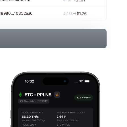
4.181
88980…10352ea0
$1.76
4.055