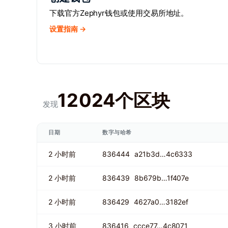
下载官方Zephyr钱包或使用交易所地址。
设置指南 →
12024个区块
发现
日期
数字与哈希
2 小时前
836444
a21b3d…4c6333
2 小时前
836439
8b679b…1f407e
2 小时前
836429
4627a0…3182ef
3 小时前
836416
ccce77…4c8071