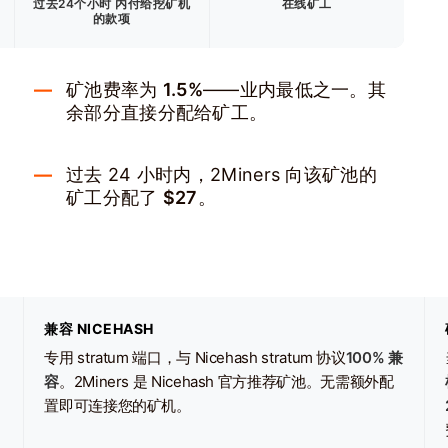
过去24个小时
内付给挖矿机
在线矿工
的款项
矿池费率为
1.5%
——业内最低之一。其
余部分直接分配给矿工。
过去 24 小时内，2Miners 向该矿池的
矿工分配了
$27
。
兼容 NICEHASH
专用 stratum 端口，与 Nicehash stratum 协议
100% 兼
容
。2Miners 是 Nicehash 官方推荐矿池。无需额外配
置即可连接您的矿机。