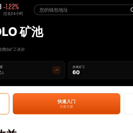
8
-1.22%
过去24小时
OLO 矿池
续费由矿工承担
难度
在线矿工
2
60
G
快速入门
无需注册