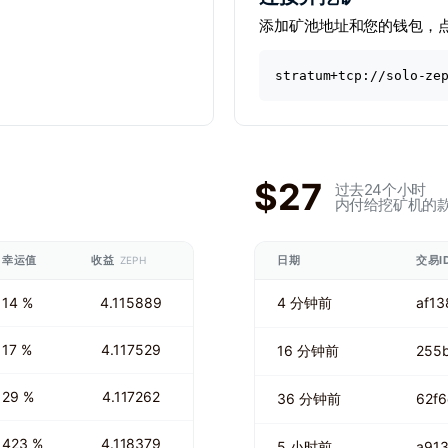
添加矿池地址和您的钱包，
stratum+tcp://solo-ze
$27
过去24个小时
内付给挖矿机的
幸运值
收益
日期
交易I
ZEPH
14 %
4.115889
4 分钟前
af13
17 %
4.117529
16 分钟前
255
29 %
4.117262
36 分钟前
62f
423 %
4.118379
5 小时前
a91