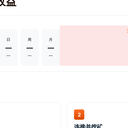
矿收益
日
周
月
—
—
—
—
—
—
2
连接并挖矿