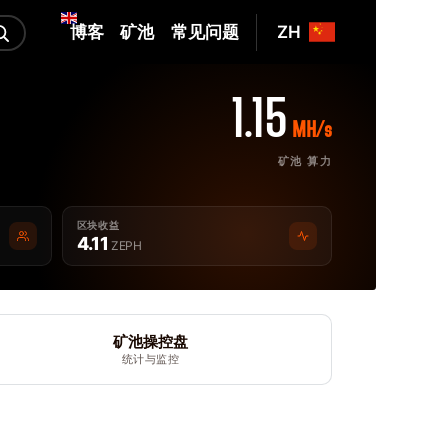
博客
矿池
常见问题
ZH
1.15
MH/s
矿池 算力
区块收益
4.11
ZEPH
矿池操控盘
统计与监控