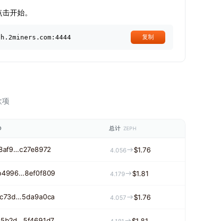
点击开始。
ph.2miners.com:4444
复制
款项
D
总计
ZEPH
8af9…c27e8972
$1.76
4.056
b4996…8ef0f809
$1.81
4.179
6c73d…5da9a0ca
$1.76
4.057
35b2d…5f4691d7
$1.81