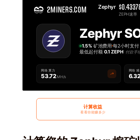
Zephyr 
$0.4337
2MINERS.COM
ZEPH速率
Home
Zephyr S
Solo Zephyr ZEPH 矿池 - 2Miners
1.5%
矿池费用
每2小时支付
最低起付额
0.1 ZEPH
付款手
网络 算力
网络 
53.72
6.3
MH/s
计算收益
看看你能赚多少