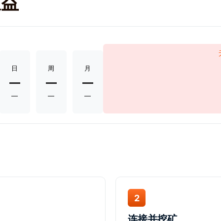
收益
日
周
月
—
—
—
—
—
—
2
连接并挖矿