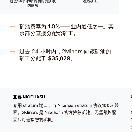
过去24个小时
内付给挖矿机
在线矿工
的款项
矿池费率为
1.0%
——业内最低之一。其
余部分直接分配给矿工。
过去 24 小时内，2Miners 向该矿池的
矿工分配了
$35,029
。
兼容 NICEHASH
专用 stratum 端口，与 Nicehash stratum 协议
100% 兼
容
。2Miners 是 Nicehash 官方推荐矿池。无需额外配
置即可连接您的矿机。