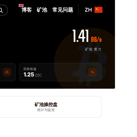
博客
矿池
常见问题
ZH
1.41
GS/s
矿池 算力
区块收益
1.25
ZEC
矿池操控盘
统计与监控