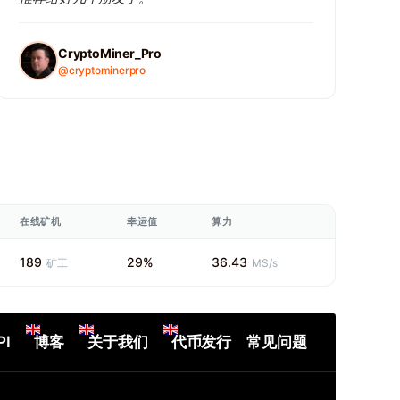
CryptoMiner_Pro
@cryptominerpro
在线矿机
幸运值
算力
189
29%
36.43
矿工
MS/s
PI
博客
关于我们
代币发行
常见问题