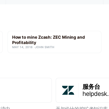
How to mine Zcash: ZEC Mining and
Profitability
MAY 14, 2018
JOHN SMITH
服务台
helpdesk