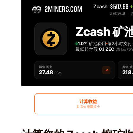
Zcash 
$507.93
+
2MINERS.COM
ZEC速率
Home
Zcash 矿
最佳Zcash ZEC 矿池 - 2Miners
1.0%
矿池费用
每2小时支付
最低起付额
0.1 ZEC
由我们支
网络 算力
网络 
27.48
218
GS/s
计算收益
看看你能赚多少