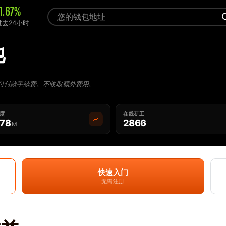
1.67%
过去24小时
池
付付款手续费。不收取额外费用。
难度
在线矿工
.78
2866
M
快速入门
无需注册