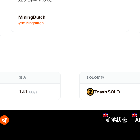
MiningDutch
@miningdutch
算力
SOLO矿池
1.41
Zcash SOLO
GS/s
矿池状态
A