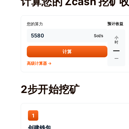
计算您的 Zcash 挖矿
您的算力
预计收益
Sol/s
小
时
—
计算
—
高级计算器 →
2步开始挖矿
1
创建钱包