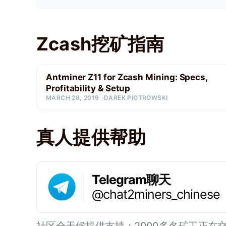
Zcash挖矿指南
Antminer Z11 for Zcash Mining: Specs,
Profitability & Setup
MARCH 28, 2019
DAREK PIOTROWSKI
真人提供帮助
Telegram聊天
@chat2miners_chinese