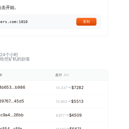
点击开始。
ners.com:1010
复制
24个小时
付给挖矿机的款项
D
总计
ZEC
4b653…b986
$7282
14.337
89767…45d5
$5513
10.853
cc9a4…26bb
$4509
8.877
fc554…c5fe
$5671