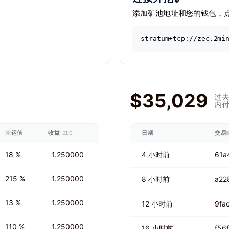
添加矿池地址和您的钱包，
stratum+tcp://zec.2mi
$35,029
过去
内
幸运值
收益
日期
交易I
ZEC
18 %
1.250000
4 小时前
61a
215 %
1.250000
8 小时前
a22
13 %
1.250000
12 小时前
9fa
110 %
1.250000
16 小时前
f56