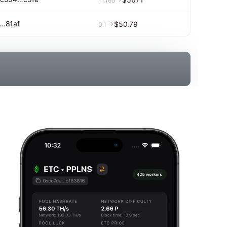
11.165
f…81af
$50.79
0.1