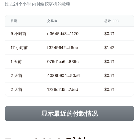
过去24个小时
内付给挖矿机的款项
日期
交易ID
总计
ERG
9 小时前
e3645dd8…1120
$0.71
17 小时前
f3249642…f6ee
$1.42
1 天前
076d1ea6…839c
$0.71
2 天前
4088b904…50a6
$0.71
2 天前
1726c2d5…7ded
$0.71
显示最近的付款情况