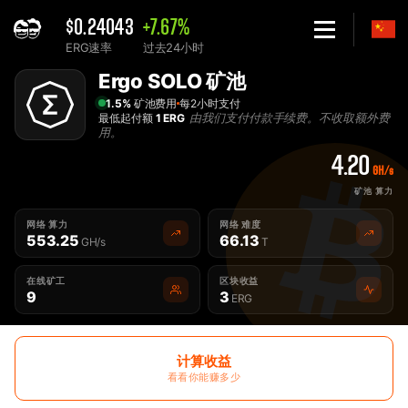
$0.24043
+7.67%
ERG速率
过去24小时
Home
Ergo SOLO 矿池
Solo Ergo ERG 矿池 - 2Miners
1.5%
矿池费用
每2小时支付
由我们支付付款手续费。不收取额外费
最低起付额
1 ERG
用。
4.20
GH/s
矿池 算力
网络 算力
网络 难度
553.25
66.13
GH/s
T
在线矿工
区块收益
9
3
ERG
计算收益
看看你能赚多少