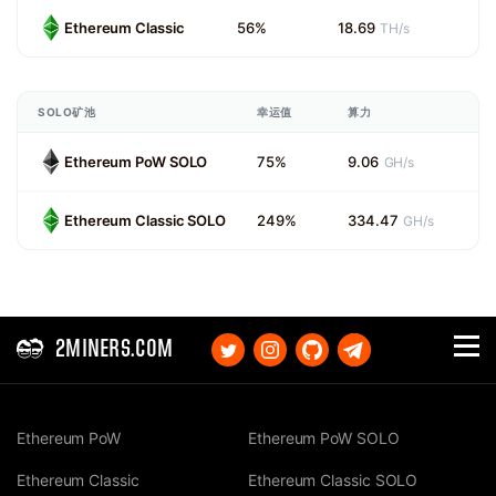
Ethereum Classic
56%
18.69
TH/s
SOLO矿池
幸运值
算力
Ethereum PoW SOLO
75%
9.06
GH/s
Ethereum Classic SOLO
249%
334.47
GH/s
2MINERS.COM
Ethereum PoW
Ethereum PoW SOLO
Ethereum Classic
Ethereum Classic SOLO