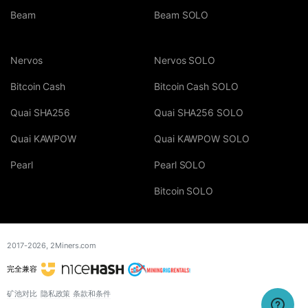
Beam
Beam SOLO
Nervos
Nervos SOLO
Bitcoin Cash
Bitcoin Cash SOLO
Quai SHA256
Quai SHA256 SOLO
Quai KAWPOW
Quai KAWPOW SOLO
Pearl
Pearl SOLO
Bitcoin SOLO
2017-2026,
2Miners.com
完全兼容
矿池对比
隐私政策
条款和条件