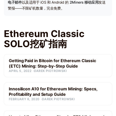
电子邮件
以及适用于 iOS 和 Android 的
2Miners 移动应用
发送
警报——不限矿机数量，完全免费。
Ethereum Classic
SOLO挖矿指南
Getting Paid in Bitcoin for Ethereum Classic
(ETC) Mining: Step-by-Step Guide
APRIL 5, 2022
DAREK PIOTROWSKI
Innosilicon A10 for Ethereum Mining: Specs,
Profitability and Setup Guide
FEBRUARY 6, 2020
DAREK PIOTROWSKI