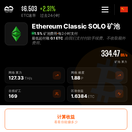
$6.503
+2.31%
ETC速率
过去24小时
Home
Ethereum Classic SOLO 矿池
Solo Ethereum Classic ETC 矿池 - 2Miners
1.5%
矿池费用
每2小时支付
由我们支付付款手续费。不收取额外
最低起付额
0.1 ETC
费用。
334.47
GH/s
矿池 算力
网络 算力
网络 难度
127.33
1.88
TH/s
P
在线矿工
区块收益
169
1.6384
ETC
计算收益
看看你能赚多少