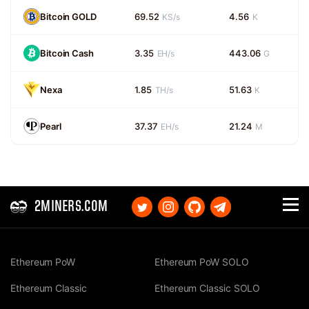
Bitcoin GOLD
69.52
4.56
KS/s
K
Bitcoin Cash
3.35
443.06
EH/s
G
Nexa
1.85
51.63
TH/s
K
Pearl
37.37
21.24
EH/s
M
2MINERS.COM
Ethereum PoW
Ethereum PoW SOLO
Ethereum Classic
Ethereum Classic SOLO