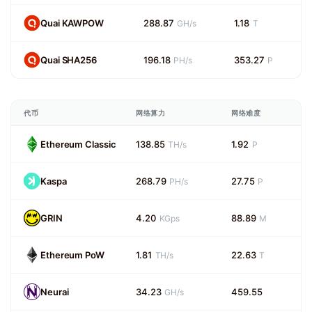
Quai KAWPOW
288.87
1.18
GH/s
T
Quai SHA256
196.18
353.27
PH/s
P
代币
网络算力
网络难度
Ethereum Classic
138.85
1.92
TH/s
P
Kaspa
268.79
27.75
PH/s
P
GRIN
4.20
88.89
KGps
M
Ethereum PoW
1.81
22.63
TH/s
T
Neurai
34.23
459.55
GH/s