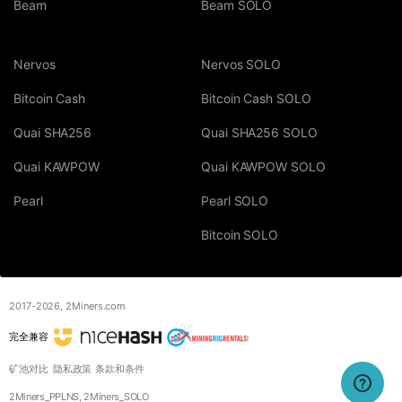
Beam
Beam SOLO
Nervos
Nervos SOLO
Bitcoin Cash
Bitcoin Cash SOLO
Quai SHA256
Quai SHA256 SOLO
Quai KAWPOW
Quai KAWPOW SOLO
Pearl
Pearl SOLO
Bitcoin SOLO
2017-2026,
2Miners.com
完全兼容
矿池对比
隐私政策
条款和条件
2Miners_PPLNS, 2Miners_SOLO