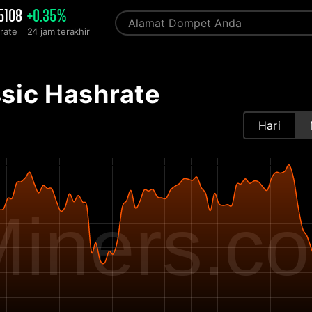
5108
+0.35%
rate
24 jam terakhir
sic Hashrate
Hari
iners.c