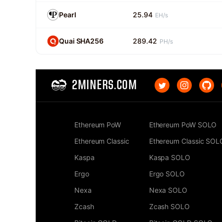
Pearl
25.94
EH/s
Quai SHA256
289.42
PH/s
2MINERS.COM
Ethereum PoW
Ethereum PoW SOLO
Ethereum Classic
Ethereum Classic SOL
Kaspa
Kaspa SOLO
Ergo
Ergo SOLO
Nexa
Nexa SOLO
Zcash
Zcash SOLO