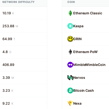
NETWORK DIFFICULTY
COIN
10.19
Ethereum Classic
K
253.88
Kaspa
M
64.99
GRIN
T
4.8
Ethereum PoW
G
406.89
MimbleWimbleCoin
3.39
Nervos
M
3.23
Bitcoin Cash
K
9.22
Nexa
K