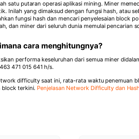
elah satu putaran operasi aplikasi mining. Miner meme
tik. Inilah yang dimaksud dengan fungsi hash, atau se
hkan fungsi hash dan mencari penyelesaian block p
h, dan miner dari seluruh dunia memulai pencarian so
aimana cara menghitungnya?
sikan performa keseluruhan dari semua miner didalam 
463 471 015 641 h/s.
rk difficulty saat ini, rata-rata waktu penemuan bl
block terkini.
Penjelasan Network Difficulty dan Has