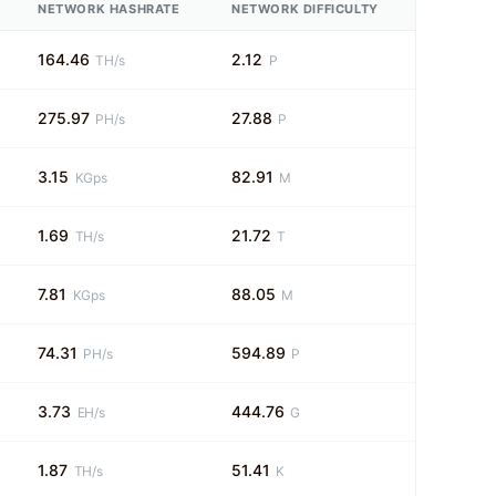
NETWORK HASHRATE
NETWORK DIFFICULTY
164.46
2.12
TH/s
P
275.97
27.88
PH/s
P
3.15
82.91
KGps
M
1.69
21.72
TH/s
T
7.81
88.05
KGps
M
74.31
594.89
PH/s
P
3.73
444.76
EH/s
G
1.87
51.41
TH/s
K