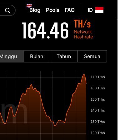
Blog
Pools
FAQ
ID
TH/s
164.46
Network
Hashrate
Minggu
Bulan
Tahun
Semua
170 TH/s
160 TH/s
om
150 TH/s
140 TH/s
130 TH/s
120 TH/s