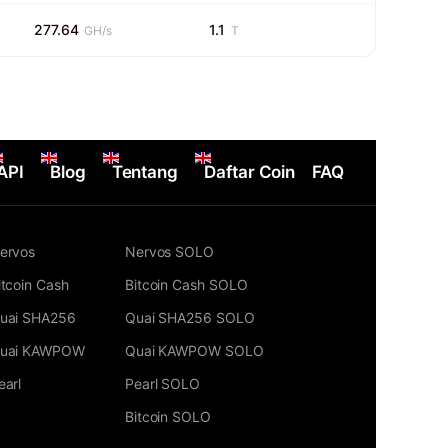
277.64
1.1
GH/s
T
API
Blog
Tentang
Daftar Coin
FAQ
ervos
Nervos SOLO
itcoin Cash
Bitcoin Cash SOLO
uai SHA256
Quai SHA256 SOLO
uai KAWPOW
Quai KAWPOW SOLO
earl
Pearl SOLO
Bitcoin SOLO