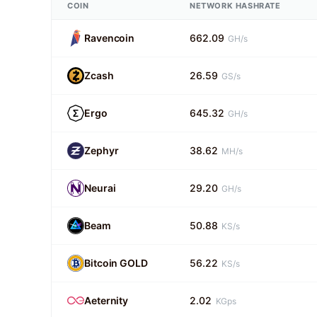
COIN
NETWORK HASHRATE
Ravencoin
662.09
GH/s
Zcash
26.59
GS/s
Ergo
645.32
GH/s
Zephyr
38.62
MH/s
Neurai
29.20
GH/s
Beam
50.88
KS/s
Bitcoin GOLD
56.22
KS/s
Aeternity
2.02
KGps