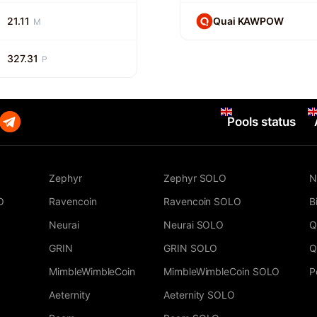
21.11
Quai KAWPOW
M
327.31
P
Pools status
Zephyr
Zephyr SOLO
N
O
Ravencoin
Ravencoin SOLO
B
Neurai
Neurai SOLO
Q
GRIN
GRIN SOLO
Q
MimbleWimbleCoin
MimbleWimbleCoin SOLO
P
Aeternity
Aeternity SOLO