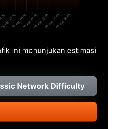
12.00
06 Agu 18.00
07 Agu 00.00
07 Agu 06.00
07 Agu 12.00
07 Agu 18.00
08 Agu 00.00
afik ini menunjukan estimasi
ssic
Network Difficulty