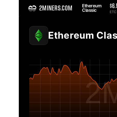
Ethereum 
$6.
2MINERS.COM
Classic 
ETC 
Home
Ethereum Classic ETC Grafik Network Hashrate - 2Miners
Ethereum Clas
2M