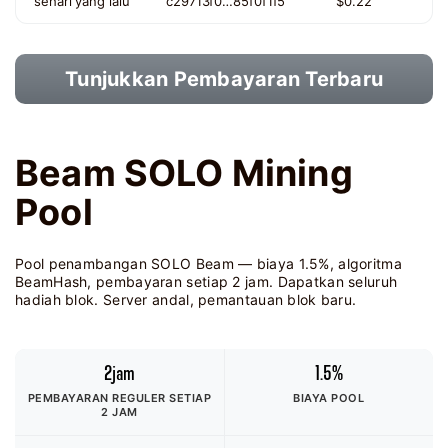
sehari yang lalu
c29713f0…85f0f1f5
$0.22
Tunjukkan Pembayaran Terbaru
Beam SOLO Mining
Pool
Pool penambangan SOLO Beam — biaya 1.5%, algoritma
BeamHash, pembayaran setiap 2 jam. Dapatkan seluruh
hadiah blok. Server andal, pemantauan blok baru.
2jam
1.5%
PEMBAYARAN REGULER SETIAP
BIAYA POOL
2 JAM