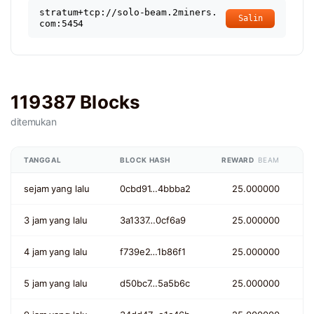
stratum+tcp://solo-beam.2miners.
Salin
com:5454
119387 Blocks
ditemukan
TANGGAL
BLOCK HASH
REWARD
BEAM
sejam yang lalu
0cbd91…4bbba2
25.000000
3 jam yang lalu
3a1337…0cf6a9
25.000000
4 jam yang lalu
f739e2…1b86f1
25.000000
5 jam yang lalu
d50bc7…5a5b6c
25.000000