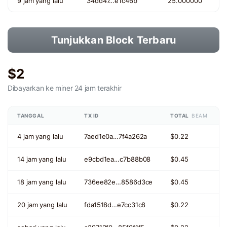
9 jam yang lalu
34dd47…e1c46b
25.000000
Tunjukkan Block Terbaru
$2
Dibayarkan ke miner
24 jam terakhir
TANGGAL
TX ID
TOTAL
BEAM
4 jam yang lalu
7aed1e0a…7f4a262a
$0.22
14 jam yang lalu
e9cbd1ea…c7b88b08
$0.45
18 jam yang lalu
736ee82e…8586d3ce
$0.45
20 jam yang lalu
fda1518d…e7cc31c8
$0.22