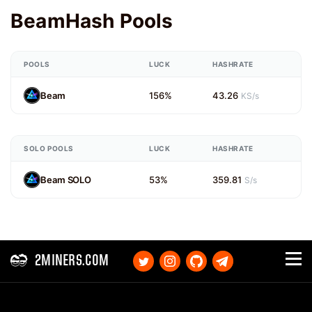
BeamHash Pools
POOLS
LUCK
HASHRATE
Beam
156%
43.26
KS/s
SOLO POOLS
LUCK
HASHRATE
Beam SOLO
53%
359.81
S/s
2MINERS.COM