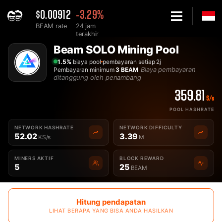
$0.00912
-3.29%
BEAM rate
24 jam
terakhir
Home
Beam SOLO Mining Pool
Indonesian Mining Pool Beam Solo - 2Miners
1.5%
biaya pool
pembayaran setiap 2j
Biaya pembayaran
Pembayaran minimum
3 BEAM
ditanggung oleh penambang
359.81
S/s
POOL HASHRATE
NETWORK HASHRATE
NETWORK DIFFICULTY
52.02
3.39
KS/s
M
MINERS AKTIF
BLOCK REWARD
5
25
BEAM
Hitung pendapatan
LIHAT BERAPA YANG BISA ANDA HASILKAN