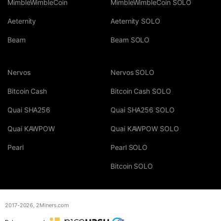
MimbleWimbleCoin
MimbleWimbleCoin SOLO
Aeternity
Aeternity SOLO
Beam
Beam SOLO
Nervos
Nervos SOLO
Bitcoin Cash
Bitcoin Cash SOLO
Quai SHA256
Quai SHA256 SOLO
Quai KAWPOW
Quai KAWPOW SOLO
Pearl
Pearl SOLO
Bitcoin SOLO
2017-2026,
2Miners.com