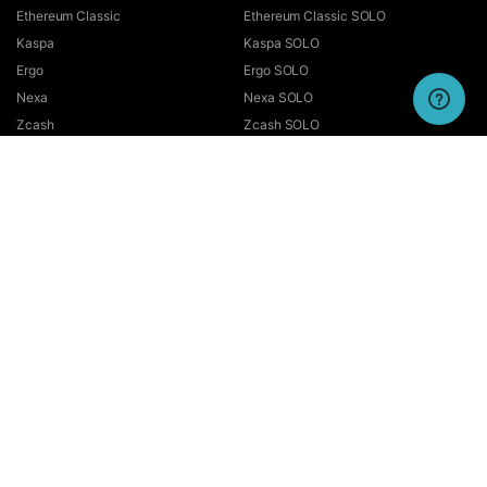
Ethereum Classic
Ethereum Classic SOLO
Kaspa
Kaspa SOLO
Ergo
Ergo SOLO
Nexa
Nexa SOLO
Zcash
Zcash SOLO
Bitcoin GOLD
Bitcoin GOLD SOLO
Zephyr
Zephyr SOLO
Ravencoin
Ravencoin SOLO
Neurai
Neurai SOLO
GRIN
GRIN SOLO
MimbleWimbleCoin
MimbleWimbleCoin SOLO
Aeternity
Aeternity SOLO
Beam
Beam SOLO
Nervos
Nervos SOLO
Bitcoin Cash
Bitcoin Cash SOLO
Quai SHA256
Quai SHA256 SOLO