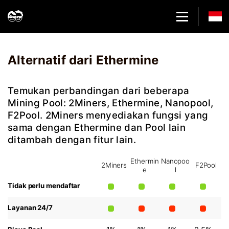
Home
Komparasi Mining Pool: 2Miners vs Ethermine vs Nanopool vs F
Alternatif dari Ethermine
Temukan perbandingan dari beberapa
Mining Pool: 2Miners, Ethermine, Nanopool,
F2Pool. 2Miners menyediakan fungsi yang
sama dengan Ethermine dan Pool lain
ditambah dengan fitur lain.
Ethermin
Nanopoo
2Miners
F2Pool
e
l
Tidak perlu mendaftar
Layanan 24/7