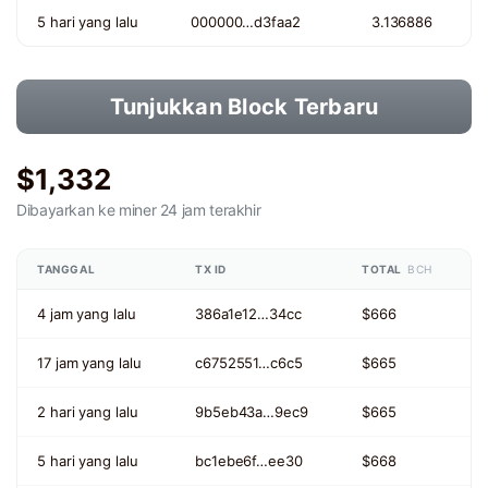
5 hari yang lalu
000000…d3faa2
3.136886
Tunjukkan Block Terbaru
$1,332
Dibayarkan ke miner
24 jam terakhir
TANGGAL
TX ID
TOTAL
BCH
4 jam yang lalu
386a1e12…34cc
$666
17 jam yang lalu
c6752551…c6c5
$665
2 hari yang lalu
9b5eb43a…9ec9
$665
5 hari yang lalu
bc1ebe6f…ee30
$668