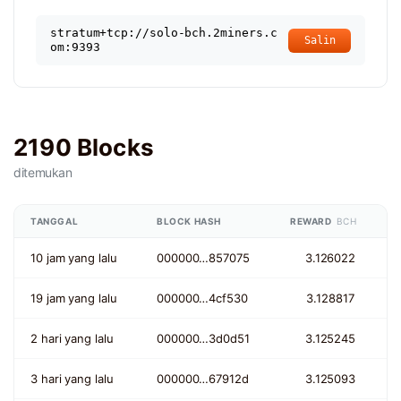
stratum+tcp://solo-bch.2miners.c
Salin
om:9393
2190 Blocks
ditemukan
TANGGAL
BLOCK HASH
REWARD
BCH
10 jam yang lalu
000000…857075
3.126022
19 jam yang lalu
000000…4cf530
3.128817
2 hari yang lalu
000000…3d0d51
3.125245
3 hari yang lalu
000000…67912d
3.125093