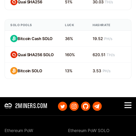
Quai SHA256
51%
30.03
TH/s
SOLO POOLS
LUCK
HASHRATE
Bitcoin Cash SOLO
36%
19.52
PH/s
Quai SHA256 SOLO
160%
620.51
TH/s
Bitcoin SOLO
13%
3.53
PH/s
2MINERS.COM
Ethereum PoW
Ethereum PoW SOLO