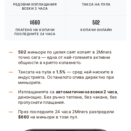
РЕДОВНИ ИЗПЛАЩАНИЯ
ТАКСА НА ПУЛА
ВСЕКИ 2 ЧАСА
$660
502
ПЛАТЕНО НА КОПАЧИ
КОПАЧИ ОНЛАЙН
ПОСЛЕДНИТЕ 24 ЧАСА
502
миньори по целия свят копаят в 2Miners
точно сега — една от най-големите активни
общности в крипто копаенето.
Таксата на пула е
1.5%
— сред най-ниските в
индустрията. Останалото отива директно при
миньорите.
Изплащанията са
автоматични на всеки 2 часа
,
денонощно. Без ръчно теглене, без чакане, без
пропуснати плащания.
През последните 24 часа 2Miners разпредели
$660
на миньори в този пул.