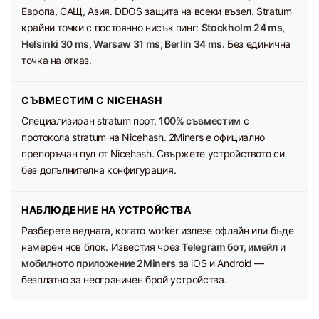
Европа, САЩ, Азия. DDOS защита на всеки възел. Stratum
крайни точки с постоянно нисък пинг:
Stockholm 24 ms,
Helsinki 30 ms, Warsaw 31 ms, Berlin 34 ms.
Без единична
точка на отказ.
СЪВМЕСТИМ С NICEHASH
Специализиран stratum порт,
100% съвместим
с
протокола stratum на Nicehash. 2Miners е официално
препоръчан пул от Nicehash. Свържете устройството си
без допълнителна конфигурация.
НАБЛЮДЕНИЕ НА УСТРОЙСТВА
Разберете веднага, когато worker излезе офлайн или бъде
намерен нов блок. Известия чрез
Telegram бот, имейл
и
мобилното приложение 2Miners
за iOS и Android —
безплатно за неограничен брой устройства.