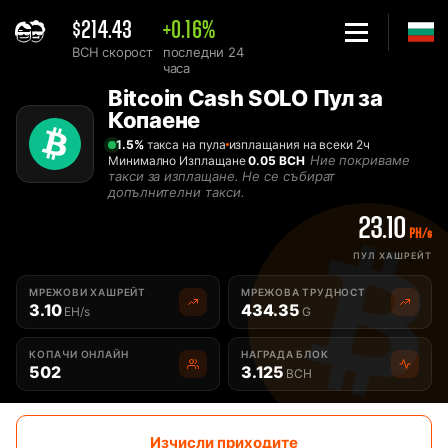
$214.43
+0.16%
BCH скорост
последни 24
часа
Home
Bitcoin Cash SOLO Пул за
Solo Bitcoin Cash BCH Пул за Копаене - 2Miners
Копаене
1.5%
такса на пула
изплащания на всеки 2ч
Ние покриваме
Минимално Изплащане
0.05 BCH
такси за изплащане. Не се събират
допълнителни такси.
23.10
PH/s
ПУЛ ХАШРЕЙТ
МРЕЖОВИ ХАШРЕЙТ
МРЕЖОВА ТРУДНОСТ
3.10
434.35
EH/s
G
КОПАЧИ ОНЛАЙН
НАГРАДА БЛОК
502
3.125
BCH
Изчисли приходите