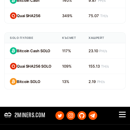
Bitcoin Cash
140%
9.87
PH/s
Quai SHA256
349%
75.07
TH/s
SOLO ПУЛОВЕ
КЪСМЕТ
ХАШРЕЙТ
Bitcoin Cash SOLO
117%
23.10
PH/s
Quai SHA256 SOLO
109%
155.13
TH/s
Bitcoin SOLO
13%
2.19
PH/s
2MINERS.COM