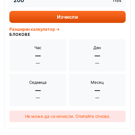
Th/s
Изчисли
Разширен калкулатор →
БЛОКОВЕ
Час
Ден
—
—
—
—
Седмица
Месец
—
—
—
—
Не може да се изчисли. Опитайте отново.