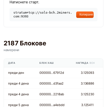
Натиснете старт.
stratum+tcp://solo-bch.2miners.
Копиране
com:9393
2187 Блокове
намерени
ДАТА
БЛОК ХАШ
НАГРАДА
BCH
преди ден
000000…67912d
3.125093
преди 4 дена
000000…d3faa2
3.136886
преди 4 дена
000000…2218ab
3.125230
преди 5 дена
000000…a4ebdd
3.125411