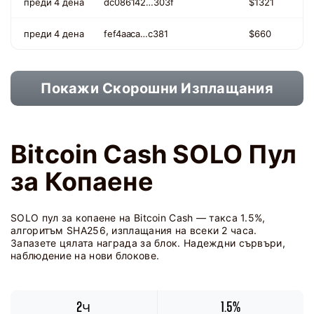
преди 4 дена
dc086142…303f
$1321
преди 4 дена
fef4aaca…c381
$660
Покажи Скорошни Изплащания
Bitcoin Cash SOLO Пул
за Копаене
SOLO пул за копаене на Bitcoin Cash — такса 1.5%,
алгоритъм SHA256, изплащания на всеки 2 часа.
Запазете цялата награда за блок. Надеждни сървъри,
наблюдение на нови блокове.
2ч
1.5%