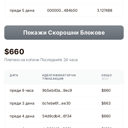
преди 5 дена
000000…484b50
3.127488
Покажи Скорошни Блокове
$660
Платено на копачи
Последните 24 часа
ДАТА
ИДЕНТИФИКАТОР НА
ОБЩО
ТРАНЗАКЦИЯ
BCH
преди 9 часа
9b5eb43a…9ec9
$660
преди 3 дена
bc1ebe6f…ee30
$663
преди 4 дена
54d9cdb4…6f34
$660