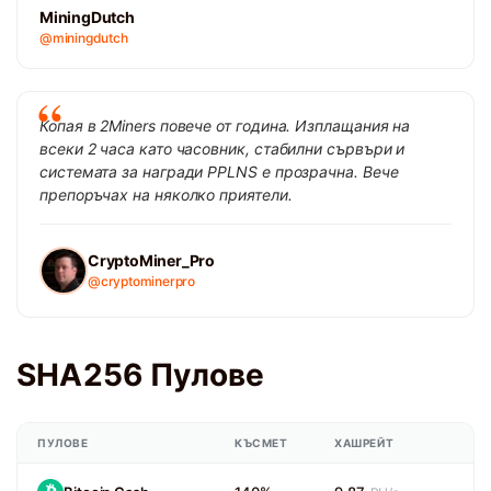
MiningDutch
@miningdutch
Копая в 2Miners повече от година. Изплащания на
всеки 2 часа като часовник, стабилни сървъри и
системата за награди PPLNS е прозрачна. Вече
препоръчах на няколко приятели.
CryptoMiner_Pro
@cryptominerpro
SHA256 Пулове
ПУЛОВЕ
КЪСМЕТ
ХАШРЕЙТ