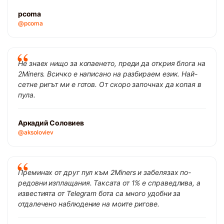
pcoma
@pcoma
Не знаех нищо за копаенето, преди да открия блога на
2Miners. Всичко е написано на разбираем език. Най-
сетне ригът ми е готов. От скоро започнах да копая в
пула.
Аркадий Соловиев
@aksoloviev
Преминах от друг пул към 2Miners и забелязах по-
редовни изплащания. Таксата от 1% е справедлива, а
известията от Telegram бота са много удобни за
отдалечено наблюдение на моите ригове.