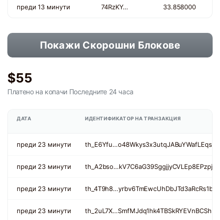
преди 13 минути
74RzKY…
33.858000
Покажи Скорошни Блокове
$55
Платено на копачи
Последните 24 часа
ДАТА
ИДЕНТИФИКАТОР НА ТРАНЗАКЦИЯ
преди 23 минути
th_E6Yfu…o48Wkys3x3utqJABuYWafLEqsyz
преди 23 минути
th_A2bso…kV7C6aG39SggjjyCVLEp8EPzpj2
преди 23 минути
th_4T9h8…yrbv6TmEwcUhDbJTd3aRcRs1b3
преди 23 минути
th_2uL7X…SmfMJdq1hk4TBSkRYEVnBCShF