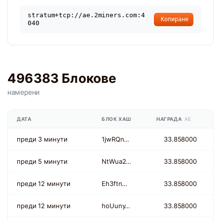
stratum+tcp://ae.2miners.com:4
Копиране
040
496383 Блокове
намерени
ДАТА
БЛОК ХАШ
НАГРАДА
AE
преди 3 минути
1jwRQn…
33.858000
преди 5 минути
NtWua2…
33.858000
преди 12 минути
Eh3ftn…
33.858000
преди 12 минути
hoUuny…
33.858000