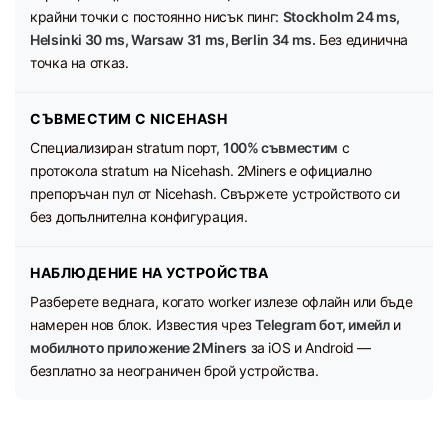
крайни точки с постоянно нисък пинг:
Stockholm 24 ms,
Helsinki 30 ms, Warsaw 31 ms, Berlin 34 ms.
Без единична
точка на отказ.
СЪВМЕСТИМ С NICEHASH
Специализиран stratum порт,
100% съвместим
с
протокола stratum на Nicehash. 2Miners е официално
препоръчан пул от Nicehash. Свържете устройството си
без допълнителна конфигурация.
НАБЛЮДЕНИЕ НА УСТРОЙСТВА
Разберете веднага, когато worker излезе офлайн или бъде
намерен нов блок. Известия чрез
Telegram бот, имейл
и
мобилното приложение 2Miners
за iOS и Android —
безплатно за неограничен брой устройства.