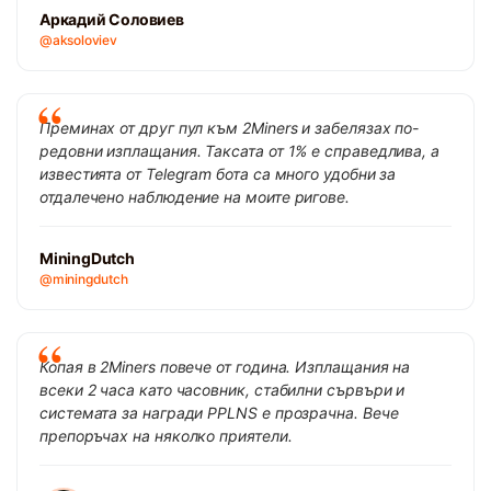
Аркадий Соловиев
@aksoloviev
Преминах от друг пул към 2Miners и забелязах по-
редовни изплащания. Таксата от 1% е справедлива, а
известията от Telegram бота са много удобни за
отдалечено наблюдение на моите ригове.
MiningDutch
@miningdutch
Копая в 2Miners повече от година. Изплащания на
всеки 2 часа като часовник, стабилни сървъри и
системата за награди PPLNS е прозрачна. Вече
препоръчах на няколко приятели.