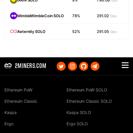
Gps
MimbleWimbleCoin SOLO
78%
291.02
Gps
Aeternity SOLO
52%
291.05
Gps
2MINERS.COM
Ethereum PoW
Ethereum PoW SOLO
Ethereum Classic
Ethereum Classic SOLO
Kaspa
Kaspa SOLO
Ergo
Ergo SOLO