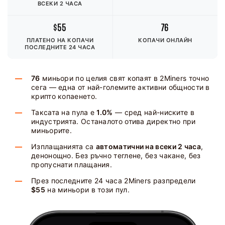
ВСЕКИ 2 ЧАСА
$55
76
ПЛАТЕНО НА КОПАЧИ
КОПАЧИ ОНЛАЙН
ПОСЛЕДНИТЕ 24 ЧАСА
76
миньори по целия свят копаят в 2Miners точно
сега — една от най-големите активни общности в
крипто копаенето.
Таксата на пула е
1.0%
— сред най-ниските в
индустрията. Останалото отива директно при
миньорите.
Изплащанията са
автоматични на всеки 2 часа
,
денонощно. Без ръчно теглене, без чакане, без
пропуснати плащания.
През последните 24 часа 2Miners разпредели
$55
на миньори в този пул.