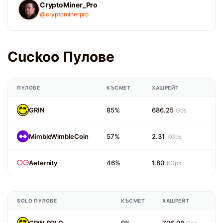
CryptoMiner_Pro
@cryptominerpro
Cuckoo Пулове
ПУЛОВЕ
КЪСМЕТ
ХАШРЕЙТ
GRIN
85%
686.25
Gps
MimbleWimbleCoin
57%
2.31
KGps
Aeternity
46%
1.80
KGps
SOLO ПУЛОВЕ
КЪСМЕТ
ХАШРЕЙТ
GRIN SOLO
9%
796.08