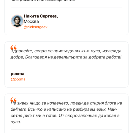
Никита Сергеев,
Москва
@nicksergeev
Здравейте, скоро се присъединих към пула, изглежда
добре, Благодаря на девелъпърите за добрата работа!
pcoma
@pcoma
Не знаех нищо за копаенето, преди да открия блога на
2Miners. Всичко е написано на разбираем език. Най-
сетне ригът ми е готов. От скоро започнах да копая в
пула.