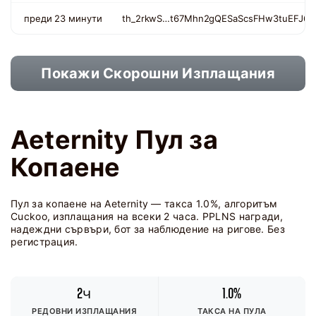
преди 23 минути
th_2rkwS…t67Mhn2gQESaScsFHw3tuEFJ6d
Покажи Скорошни Изплащания
Aeternity Пул за
Копаене
Пул за копаене на Aeternity — такса 1.0%, алгоритъм
Cuckoo, изплащания на всеки 2 часа. PPLNS награди,
надеждни сървъри, бот за наблюдение на ригове. Без
регистрация.
2ч
1.0%
РЕДОВНИ ИЗПЛАЩАНИЯ
ТАКСА НА ПУЛА