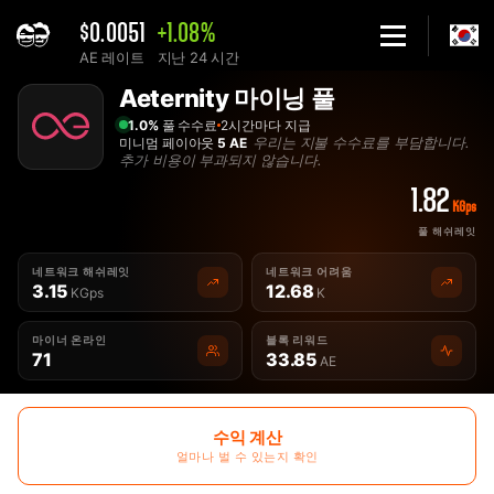
$0.0051
+1.08%
AE 레이트
지난 24 시간
Home
Aeternity 마이닝 풀
최고의 Aeternity AE 마이닝 풀 - 2Miners
1.0%
풀 수수료
2시간마다 지급
우리는 지불 수수료를 부담합니다.
미니멈 페이아웃
5 AE
추가 비용이 부과되지 않습니다.
1.82
KGps
풀 해쉬레잇
네트워크 해쉬레잇
네트워크 어려움
3.15
12.68
KGps
K
마이너 온라인
블록 리워드
71
33.85
AE
수익 계산
얼마나 벌 수 있는지 확인