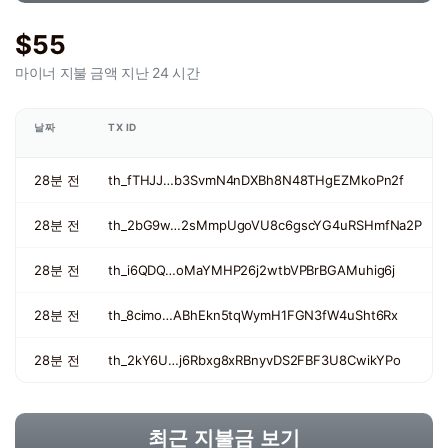
$55
마이너 지불 금액
지난 24 시간
날짜
TX ID
28분 전
th_fTHJJ…b3SvmN4nDXBh8N48THgEZMkoPn2f
28분 전
th_2bG9w…2sMmpUgoVU8c6gscYG4uRSHmfNa2P
28분 전
th_i6QDQ…oMaYMHP26j2wtbVPBrBGAMuhig6j
28분 전
th_8cimo…ABhEkn5tqWymH1FGN3fW4uSht6Rx
28분 전
th_2kY6U…j6Rbxg8xRBnyvDS2FBF3U8CwikYPo
최근 지불금 보기