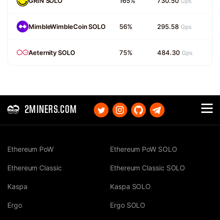
GRIN SOLO
165%
730.50
Gps
MimbleWimbleCoin SOLO
56%
295.58
Gps
Aeternity SOLO
75%
484.30
Gps
2MINERS.COM
Ethereum PoW
Ethereum PoW SOLO
Ethereum Classic
Ethereum Classic SOLO
Kaspa
Kaspa SOLO
Ergo
Ergo SOLO