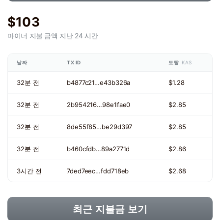
$103
마이너 지불 금액
지난 24 시간
날짜
TX ID
토탈
KAS
32분 전
b4877c21…e43b326a
$1.28
32분 전
2b954216…98e1fae0
$2.85
32분 전
8de55f85…be29d397
$2.85
32분 전
b460cfdb…89a2771d
$2.86
3시간 전
7ded7eec…fdd718eb
$2.68
최근 지불금 보기