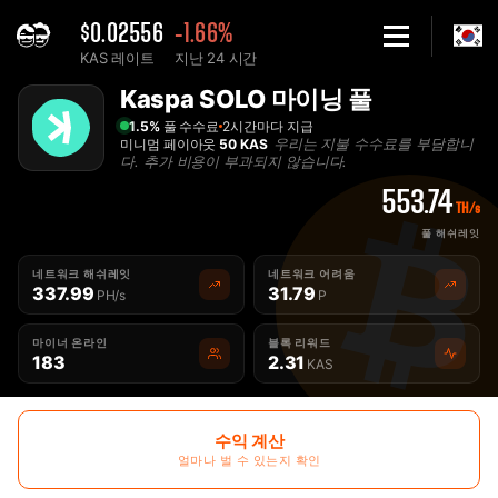
$0.02556
-1.66%
KAS 레이트
지난 24 시간
Home
Kaspa SOLO 마이닝 풀
솔로 Kaspa KAS 마이닝 풀 - 2Miners
1.5%
풀 수수료
2시간마다 지급
우리는 지불 수수료를 부담합니
미니멈 페이아웃
50 KAS
다. 추가 비용이 부과되지 않습니다.
553.74
TH/s
풀 해쉬레잇
네트워크 해쉬레잇
네트워크 어려움
337.99
31.79
PH/s
P
마이너 온라인
블록 리워드
183
2.31
KAS
수익 계산
얼마나 벌 수 있는지 확인