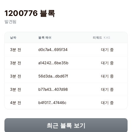
1200776 블록
발견됨
날짜
블록 해쉬
리워드
KAS
3분 전
d0c7a4…695f34
대기 중
3분 전
a14242…6be35b
대기 중
3분 전
56d3da…dbd67f
대기 중
3분 전
b77a43…407d98
대기 중
4분 전
b4f017…47446c
대기 중
최근 블록 보기