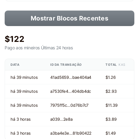
Mostrar Blocos Recentes
$122
Pago aos mineiros
Últimas 24 horas
DATA
ID DA TRANSAÇÃO
TOTAL
KAS
há 39 minutos
41ad5659…bae404a4
$1.26
há 39 minutos
a7530fe4…404db4dc
$2.93
há 39 minutos
7975ff5c…0d76b7c7
$11.39
há 3 horas
a039…2e8a
$3.89
há 3 horas
a3ba4e3e…81b90422
$1.49