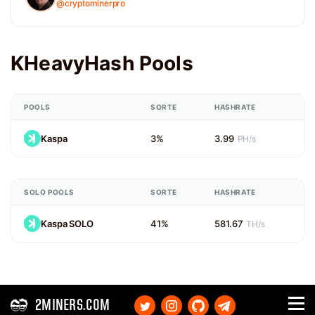
@cryptominerpro
KHeavyHash Pools
POOLS
SORTE
HASHRATE
Kaspa
3%
3.99
PH/s
SOLO POOLS
SORTE
HASHRATE
Kaspa SOLO
41%
581.67
TH/s
2MINERS.COM