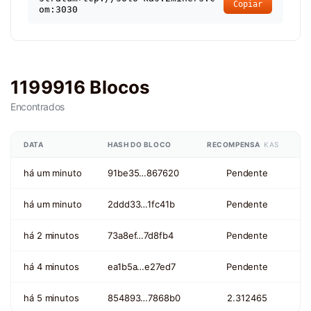
Copiar
om:3030
1199916 Blocos
Encontrados
DATA
HASH DO BLOCO
RECOMPENSA
KAS
há um minuto
91be35…867620
Pendente
há um minuto
2ddd33…1fc41b
Pendente
há 2 minutos
73a8ef…7d8fb4
Pendente
há 4 minutos
ea1b5a…e27ed7
Pendente
há 5 minutos
854893…7868b0
2.312465