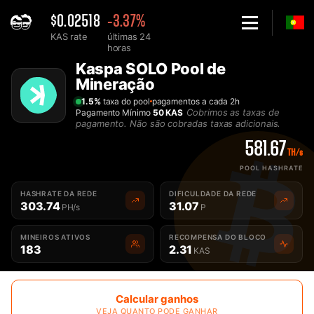
$0.02518
-3.37%
KAS rate
últimas 24
horas
Home
Kaspa SOLO Pool de
Solo Pool de Kaspa KAS - 2Miners
Mineração
1.5%
taxa do pool
pagamentos a cada 2h
Cobrimos as taxas de
Pagamento Mínimo
50 KAS
pagamento. Não são cobradas taxas adicionais.
581.67
TH/s
POOL HASHRATE
HASHRATE DA REDE
DIFICULDADE DA REDE
303.74
31.07
PH/s
P
MINEIROS ATIVOS
RECOMPENSA DO BLOCO
183
2.31
KAS
Calcular ganhos
VEJA QUANTO PODE GANHAR