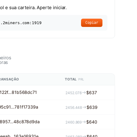
 e sua carteira. Aperte iniciar.
l.2miners.com:1919
Copiar
eiros
oras
TRANSAÇÃO
TOTAL
PRL
122f…81b568dc71
$637
2452.078
95c91…781f17339a
$639
2456.448
08957…48c878d9da
$640
2460.869
ceeab…163e16931e
$640
2463.089