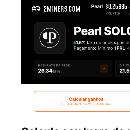
Pearl 
$0.25995
2MINERS.COM
PRL rate
Home
Pearl SOL
Solo Pool de Pearl PRL - 2Miners
1.5%
taxa do pool
pagamen
Pagamento Mínimo
1 PRL
A
HASHRATE DA REDE
DIFIC
26.34
21.5
EH/s
Calcular ganhos
VEJA QUANTO PODE GANHAR