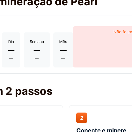
 mineração de Pearl
Não foi p
Dia
Semana
Mês
—
—
—
—
—
—
 2 passos
2
Conecte e minere