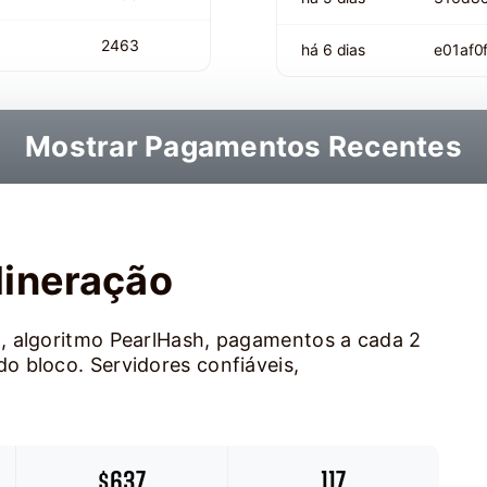
2463
há 6 dias
e01af
Mostrar Pagamentos Recentes
Mineração
, algoritmo PearlHash, pagamentos a cada 2
o bloco. Servidores confiáveis,
$637
117