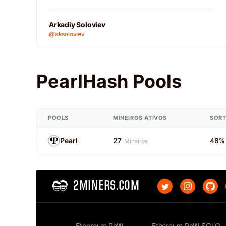
Arkadiy Soloviev
@aksoloviev
PearlHash Pools
POOLS
MINEIROS ATIVOS
SORT
Pearl
27
48%
Mineiros
2MINERS.COM
Ethereum PoW
Ethereum PoW SOLO