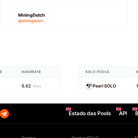
MiningDutch
@miningdutch
E
HASHRATE
SOLO POOLS
6.62
Pearl SOLO
PH/s
Estado das Pools
API
Zephyr
Zephyr SOLO
N