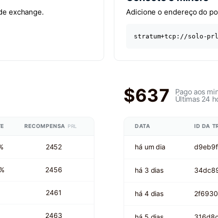
 de exchange.
Adicione o endereço do pool
stratum+tcp://solo-pr
$637
Pago aos min
Últimas 24 h
TE
RECOMPENSA
DATA
ID DA 
PRL
%
2452
há um dia
d9eb9f
 %
2456
há 3 dias
34dc8
2461
há 4 dias
2f693
2463
há 5 dias
316d8