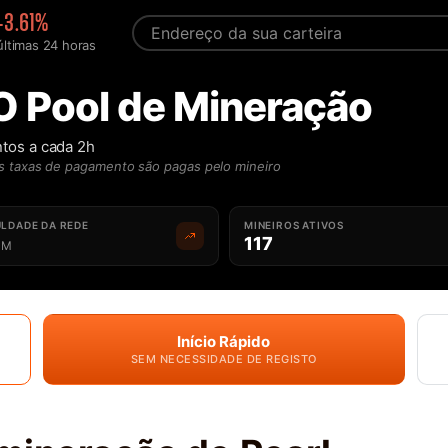
-3.61%
últimas 24 horas
O Pool de Mineração
tos a cada 2h
s taxas de pagamento são pagas pelo mineiro
ULDADE DA REDE
MINEIROS ATIVOS
117
M
Início Rápido
SEM NECESSIDADE DE REGISTO