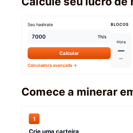
Calcule seu lucro de
Seu hashrate
BLOCOS
Th/s
Hora
—
Calcular
—
Calculadora avançada →
Comece a minerar em
1
Crie uma carteira