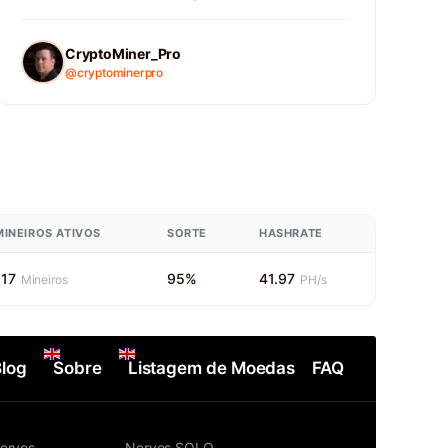
CryptoMiner_Pro
@cryptominerpro
MINEIROS ATIVOS
SORTE
HASHRATE
117
95%
41.97
Mineiros
PH/s
Blog
Sobre
Listagem de Moedas
FAQ
ervos
Nervos SOLO