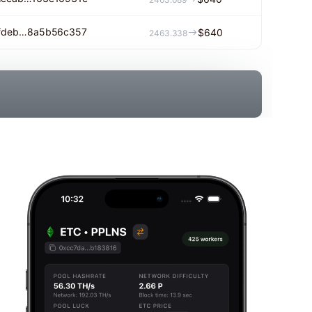
0fdeb…8a5b56c357
$640
2463.338