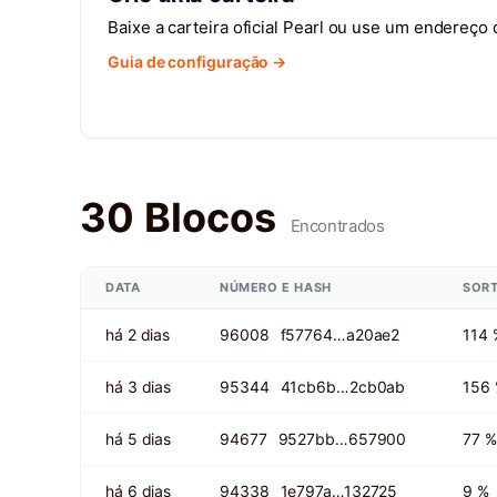
Baixe a carteira oficial Pearl ou use um endereço
Guia de configuração →
30 Blocos
Encontrados
DATA
NÚMERO E HASH
SOR
há 2 dias
96008
f57764…a20ae2
114 
há 3 dias
95344
41cb6b…2cb0ab
156
há 5 dias
94677
9527bb…657900
77 %
há 6 dias
94338
1e797a…132725
9 %