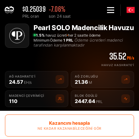
$0.25039
-7.06%
PRL oran
son 24 saat
Home
Pearl SOLO Madencilik Havuzu
Solo Pearl PRL Madencilik Havuzu - 2Miners
1.5%
havuz ücreti
her 2 saatte ödeme
Ödeme ücretleri madenci
Minimum Ödeme
1 PRL
tarafından karşılanmaktadır
35.52
PH/s
HAVUZ HASHRATE'I
AĞ HASHRATE'I
AĞ ZORLUĞU
24.57
21.36
EH/s
M
MADENCI ÇEVRIMIÇI
BLOK ÖDÜLÜ
110
2447.64
PRL
Kazancını hesapla
NE KADAR KAZANABILECEĞINI GÖR