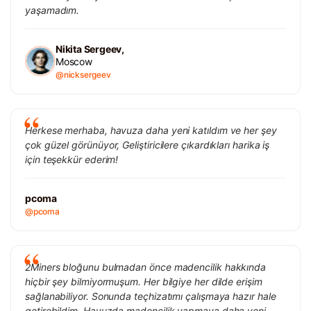
yaşamadım.
Nikita Sergeev,
Moscow
@nicksergeev
Herkese merhaba, havuza daha yeni katıldım ve her şey
çok güzel görünüyor, Geliştiricilere çıkardıkları harika iş
için teşekkür ederim!
pcoma
@pcoma
2Miners bloğunu bulmadan önce madencilik hakkında
hiçbir şey bilmiyormuşum. Her bilgiye her dilde erişim
sağlanabiliyor. Sonunda teçhizatımı çalışmaya hazır hale
getirebildim. Havuzda madencilik yapmaya daha yeni