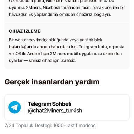
Özel stratum portu, Nicehash stratum protokolü ile
%100
uyumlu
. 2Miners, Nicehash tarafından resmi olarak önerilen bir
havuzdur. Ek yapılandırma olmadan cihazınızı bağlayın.
CIHAZ İZLEME
Bir worker çevrimdışı olduğunda veya yeni bir blok
bulunduğunda anında haberdar olun.
Telegram botu, e-posta
ve iOS ile Android için
2Miners mobil uygulaması
üzerinden
uyarılar — sınırsız cihaz için ücretsiz.
Gerçek insanlardan yardım
Telegram Sohbeti
@chat2Miners_turkish
7/24 Topluluk Desteği: 1000+ aktif madenci