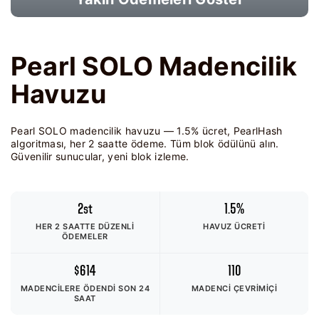
Pearl SOLO Madencilik
Havuzu
Pearl SOLO madencilik havuzu — 1.5% ücret, PearlHash
algoritması, her 2 saatte ödeme. Tüm blok ödülünü alın.
Güvenilir sunucular, yeni blok izleme.
2st
1.5%
HER 2 SAATTE DÜZENLI
HAVUZ ÜCRETI
ÖDEMELER
$614
110
MADENCILERE ÖDENDI
SON 24
MADENCI ÇEVRIMIÇI
SAAT