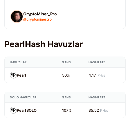
CryptoMiner_Pro
@cryptominerpro
PearlHash Havuzlar
HAVUZLAR
ŞANS
HASHRATE
Pearl
50%
4.17
PH/s
SOLO HAVUZLAR
ŞANS
HASHRATE
Pearl SOLO
107%
35.52
PH/s