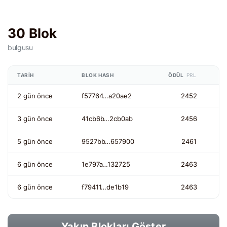
30 Blok
bulgusu
TARIH
BLOK HASH
ÖDÜL
PRL
2 gün önce
f57764…a20ae2
2452
3 gün önce
41cb6b…2cb0ab
2456
5 gün önce
9527bb…657900
2461
6 gün önce
1e797a…132725
2463
6 gün önce
f79411…de1b19
2463
Yakın Blokları Göster