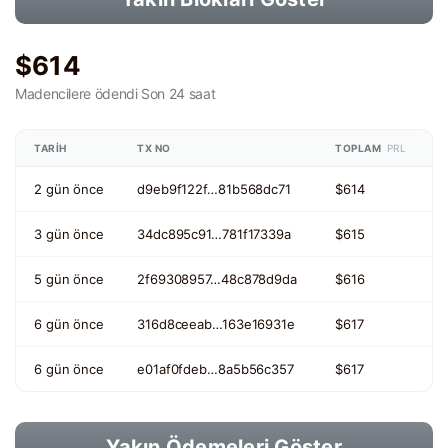
$614
Madencilere ödendi
Son 24 saat
TARIH
TX NO
TOPLAM
PRL
2 gün önce
d9eb9f122f…81b568dc71
$614
3 gün önce
34dc895c91…781f17339a
$615
5 gün önce
2f69308957…48c878d9da
$616
6 gün önce
316d8ceeab…163e16931e
$617
6 gün önce
e01af0fdeb…8a5b56c357
$617
Yakın Ödemeleri Göster