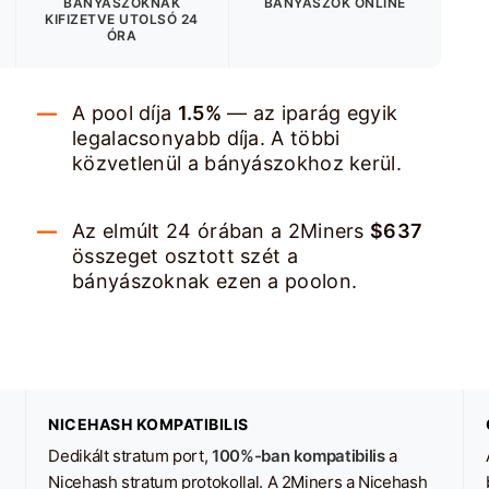
BÁNYÁSZOKNAK
BÁNYÁSZOK ONLINE
KIFIZETVE
UTOLSÓ 24
ÓRA
A pool díja
1.5%
— az iparág egyik
legalacsonyabb díja. A többi
közvetlenül a bányászokhoz kerül.
Az elmúlt 24 órában a 2Miners
$637
összeget osztott szét a
bányászoknak ezen a poolon.
NICEHASH KOMPATIBILIS
Dedikált stratum port,
100%-ban kompatibilis
a
Nicehash stratum protokollal. A 2Miners a Nicehash