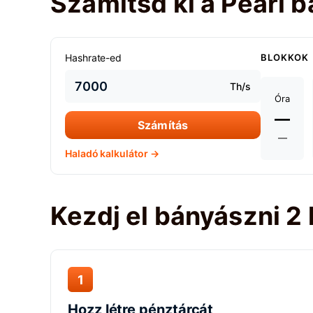
Számítsd ki a Pearl 
Hashrate-ed
BLOKKOK
Th/s
Óra
—
Számítás
—
Haladó kalkulátor →
Kezdj el bányászni 2
1
Hozz létre pénztárcát