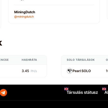
MiningDutch
@miningdutch
k
ENCSE
HASHRÁTA
SOLO TÁRSULÁSOK
O
3.45
Pearl SOLO
1
PH/s
Társulás státusz
A