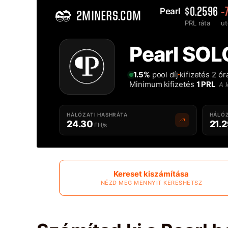
Pearl 
$0.2596
-
2MINERS.COM
PRL ráta
ut
Home
Pearl SOL
Solo Pearl PRL Bányásztársulás - 2Miners
1.5%
pool díj
kifizetés 2 ó
Minimum kifizetés
1 PRL
A k
HÁLÓZATI HASHRÁTA
HÁLÓZ
24.30
21.
EH/s
Kereset kiszámítása
NÉZD MEG MENNYIT KERESHETSZ