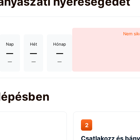
bányászati nyereségedet
Nem sike
Nap
Hét
Hónap
—
—
—
—
—
—
 lépésben
2
Csatlakozz és bán