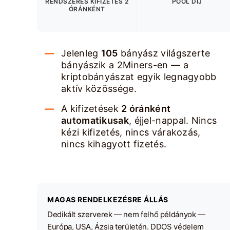
RENDSZERES KIFIZETÉS 2
POOL DÍJ
ÓRÁNKÉNT
Jelenleg
105
bányász világszerte
bányászik a 2Miners-en — a
kriptobányászat egyik legnagyobb
aktív közössége.
A kifizetések
2 óránként
automatikusak
, éjjel-nappal. Nincs
kézi kifizetés, nincs várakozás,
nincs kihagyott fizetés.
MAGAS RENDELKEZÉSRE ÁLLÁS
Dedikált szerverek — nem felhő példányok —
Európa, USA, Ázsia területén. DDOS védelem