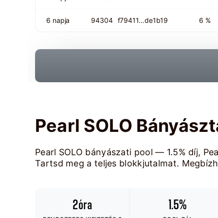
6 napja
94304
f79411…de1b19
6 %
Pearl SOLO Bányászt
Pearl SOLO bányászati pool — 1.5% díj, Pea
Tartsd meg a teljes blokkjutalmat. Megbízha
2óra
1.5%