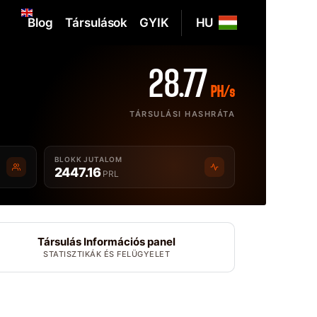
Blog
Társulások
GYIK
HU
28.77
PH/s
TÁRSULÁSI HASHRÁTA
BLOKK JUTALOM
2447.16
PRL
Társulás Információs panel
STATISZTIKÁK ÉS FELÜGYELET