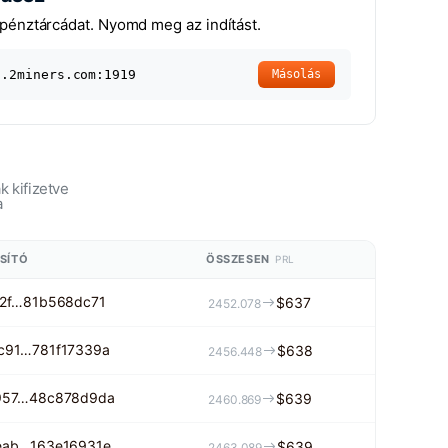
pénztárcádat. Nyomd meg az indítást.
l.2miners.com:1919
Másolás
 kifizetve
a
SÍTÓ
ÖSSZESEN
PRL
22f…81b568dc71
$637
2452.078
c91…781f17339a
$638
2456.448
957…48c878d9da
$639
2460.869
eab…163e16931e
$639
2463.089