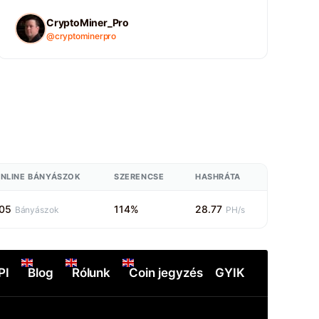
CryptoMiner_Pro
@cryptominerpro
NLINE BÁNYÁSZOK
SZERENCSE
HASHRÁTA
05
114%
28.77
Bányászok
PH/s
PI
Blog
Rólunk
Coin jegyzés
GYIK