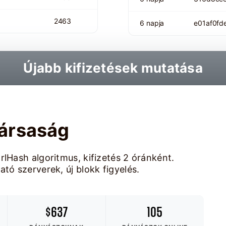
2463
6 napja
e01af0f
Újabb kifizetések mutatása
ársaság
rlHash algoritmus, kifizetés 2 óránként.
tó szerverek, új blokk figyelés.
$637
105