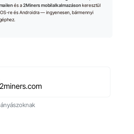
mailen
és a
2Miners mobilalkalmazáson
keresztül
iOS-re és Androidra — ingyenesen, bármennyi
géphez.
.2miners.com
 bányászoknak