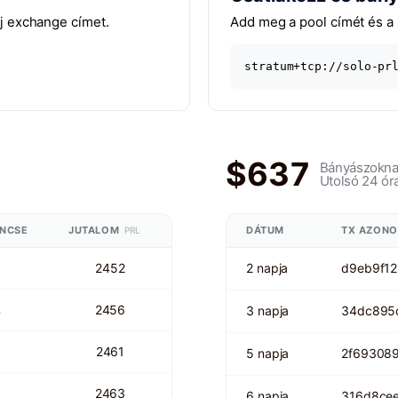
lj exchange címet.
Add meg a pool címét és a 
stratum+tcp://solo-pr
$637
Bányászoknak
Utolsó 24 ór
ENCSE
JUTALOM
DÁTUM
TX AZONO
PRL
2452
2 napja
d9eb9f1
%
2456
3 napja
34dc895
2461
5 napja
2f69308
2463
6 napja
316d8ce