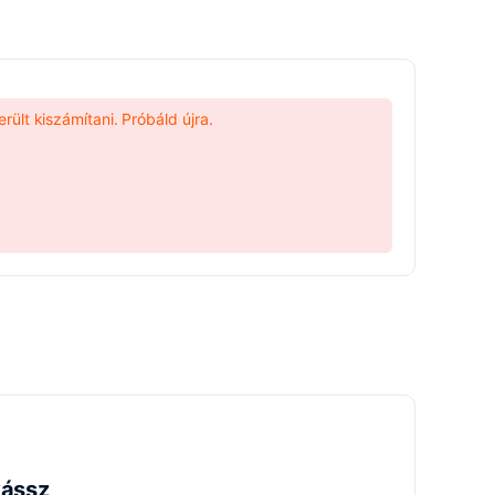
rült kiszámítani. Próbáld újra.
yássz