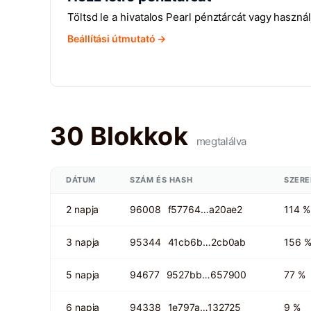
Töltsd le a hivatalos Pearl pénztárcát vagy haszná
Beállítási útmutató →
30 Blokkok
megtalálva
DÁTUM
SZÁM ÉS HASH
SZER
2 napja
96008
f57764…a20ae2
114 %
3 napja
95344
41cb6b…2cb0ab
156 
5 napja
94677
9527bb…657900
77 %
6 napja
94338
1e797a…132725
9 %