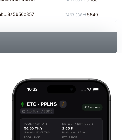
deb…8a5b56c357
$640
2463.338