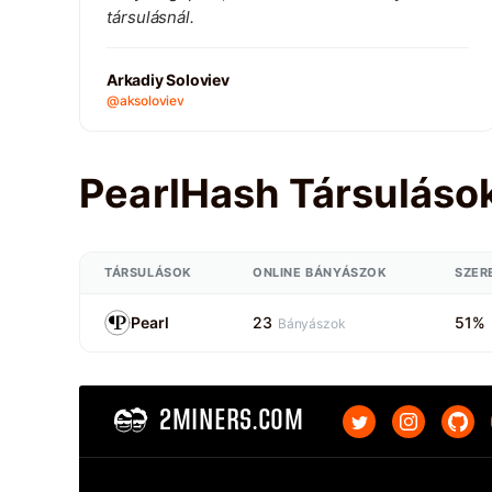
társulásnál.
Arkadiy Soloviev
@aksoloviev
PearlHash Társuláso
TÁRSULÁSOK
ONLINE BÁNYÁSZOK
SZER
Pearl
23
51%
Bányászok
2MINERS.COM