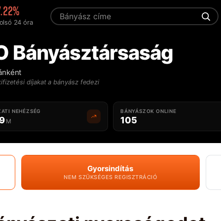
7.22%
olsó 24 óra
O Bányásztársaság
ránként
ifizetési díjakat a bányász fedezi
ATI NEHÉZSÉG
BÁNYÁSZOK ONLINE
29
105
M
Gyorsindítás
NEM SZÜKSÉGES REGISZTRÁCIÓ