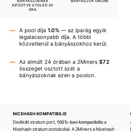
BÁNYÁSZOKNAK
BÁNYÁSZOK ONLINE
KIFIZETVE
UTOLSÓ 24
ÓRA
A pool díja
1.0%
— az iparág egyik
legalacsonyabb díja. A többi
közvetlenül a bányászokhoz kerül.
Az elmúlt 24 órában a 2Miners
$72
összeget osztott szét a
bányászoknak ezen a poolon.
NICEHASH KOMPATIBILIS
Dedikált stratum port,
100%-ban kompatibilis
a
Nicehash stratum protokollal. A 2Miners a Nicehash