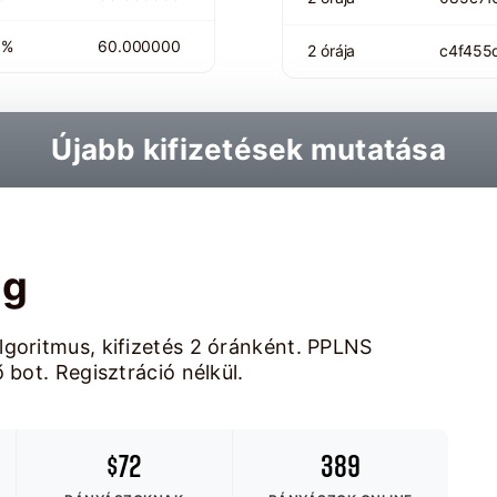
 %
60.000000
2 órája
c4f455
Újabb kifizetések mutatása
ág
lgoritmus, kifizetés 2 óránként. PPLNS
 bot. Regisztráció nélkül.
$72
389