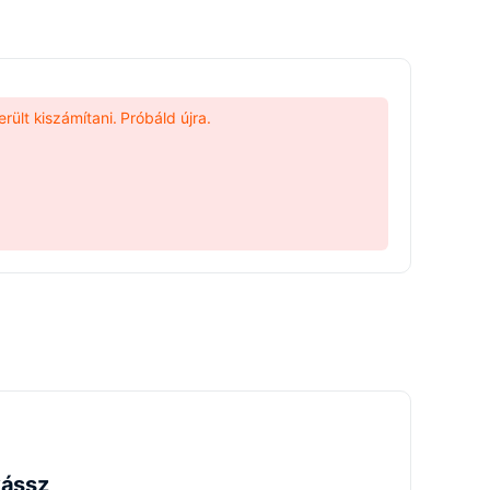
rült kiszámítani. Próbáld újra.
yássz