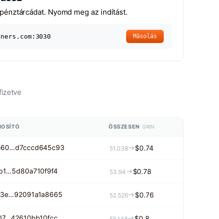
pénztárcádat. Nyomd meg az indítást.
iners.com:3030
Másolás
fizetve
NOSÍTÓ
ÖSSZESEN
GRIN
560…d7cccd645c93
$0.74
51.038
b1…5d80a710f9f4
$0.78
53.94
3e…92091a1a8665
$0.76
52.526
07…42610bb10fcc
$0.8
55.148