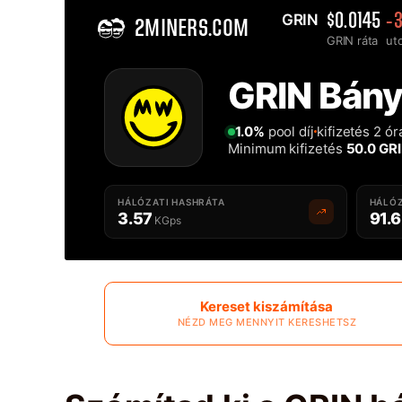
GRIN 
$0.0145
-
2MINERS.COM
GRIN ráta
ut
Home
GRIN Bány
A legjobb GRIN bányásztársaság - 2Miners
1.0%
pool díj
kifizetés 2 ó
Minimum kifizetés
50.0 GR
HÁLÓZATI HASHRÁTA
HÁLÓZ
3.57
91.6
KGps
Kereset kiszámítása
NÉZD MEG MENNYIT KERESHETSZ