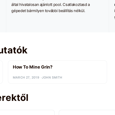
által hivatalosan ajánlott pool. Csatlakoztasd a
gépedet bármilyen további beállítás nélkül.
utatók
How To Mine Grin?
MARCH 27, 2019
JOHN SMITH
rektől