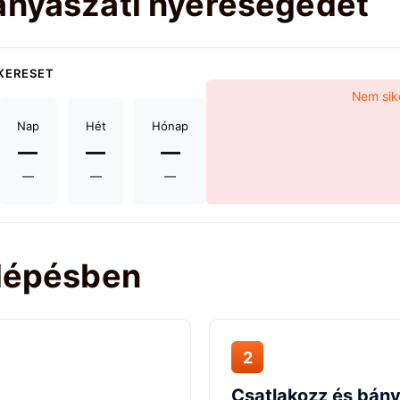
ányászati nyereségedet
KERESET
Nem sike
Nap
Hét
Hónap
—
—
—
—
—
—
 lépésben
2
Csatlakozz és bán