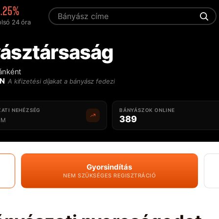
3.25%
olsó 24 óra
ásztársaság
ránként
IN
A kifizetési díjakat a bányász fedezi
ATI NEHÉZSÉG
BÁNYÁSZOK ONLINE
389
M
Gyorsindítás
NEM SZÜKSÉGES REGISZTRÁCIÓ