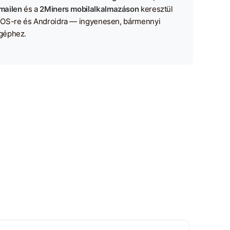
mailen
és a
2Miners mobilalkalmazáson
keresztül
iOS-re és Androidra — ingyenesen, bármennyi
géphez.