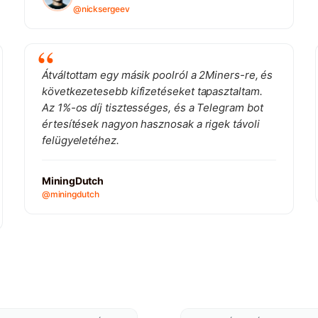
@nicksergeev
Átváltottam egy másik poolról a 2Miners-re, és
következetesebb kifizetéseket tapasztaltam.
Az 1%-os díj tisztességes, és a Telegram bot
értesítések nagyon hasznosak a rigek távoli
felügyeletéhez.
MiningDutch
@miningdutch