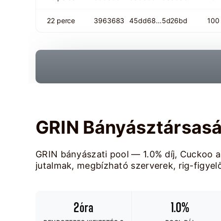
22 perce
3963683
45dd68…5d26bd
100
GRIN Bányásztársas
GRIN bányászati pool — 1.0% díj, Cuckoo a
jutalmak, megbízható szerverek, rig-figyelő
2óra
1.0%