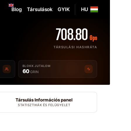
Blog
Társulások
GYIK
HU
708.80
Gps
TÁRSULÁSI HASHRÁTA
BLOKK JUTALOM
60
GRIN
Társulás Információs panel
STATISZTIKÁK ÉS FELÜGYELET