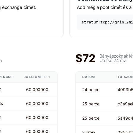
lj exchange címet.
Add meg a pool címét és a 
stratum+tcp://grin.2m
$72
Bányászoknak ki
a
Utolsó 24 óra
RENCSE
JUTALOM
DÁTUM
TX AZO
GRIN
%
60.000000
24 perce
4093b
 %
60.000000
25 perce
c3a9ae
%
60.000000
25 perce
5a49d4
%
60.000000
2 órája
085c7f