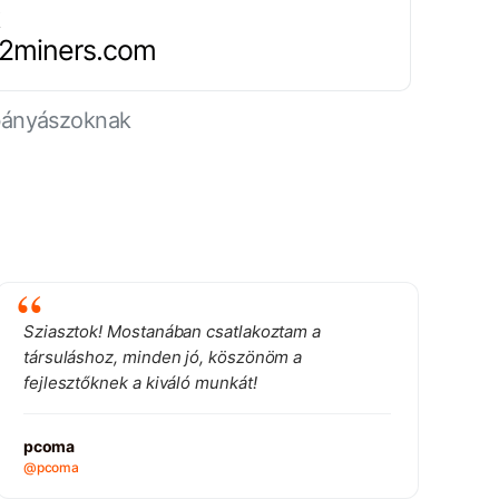
.2miners.com
 bányászoknak
Sziasztok! Mostanában csatlakoztam a
társuláshoz, minden jó, köszönöm a
fejlesztőknek a kiváló munkát!
pcoma
@pcoma