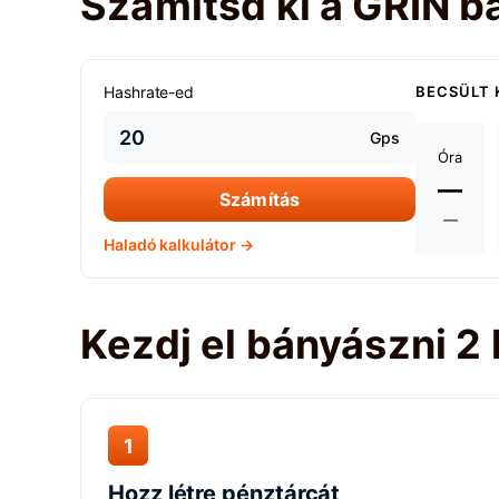
Számítsd ki a GRIN b
Hashrate-ed
BECSÜLT 
Gps
Óra
—
Számítás
—
Haladó kalkulátor →
Kezdj el bányászni 2
1
Hozz létre pénztárcát