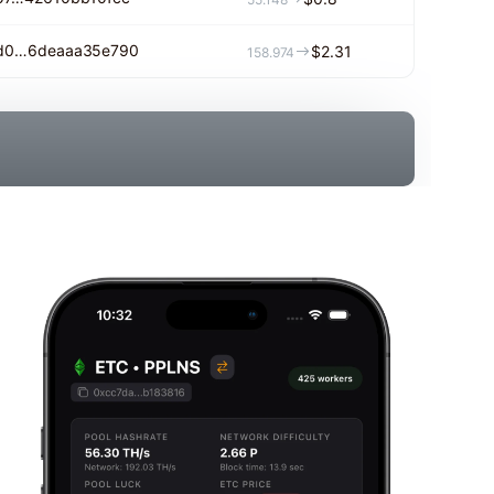
d0…6deaaa35e790
$2.31
158.974