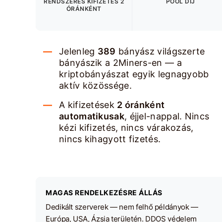
RENDSZERES KIFIZETÉS 2
POOL DÍJ
ÓRÁNKÉNT
Jelenleg
389
bányász világszerte
bányászik a 2Miners-en — a
kriptobányászat egyik legnagyobb
aktív közössége.
A kifizetések
2 óránként
automatikusak
, éjjel-nappal. Nincs
kézi kifizetés, nincs várakozás,
nincs kihagyott fizetés.
MAGAS RENDELKEZÉSRE ÁLLÁS
Dedikált szerverek — nem felhő példányok —
Európa, USA, Ázsia területén. DDOS védelem