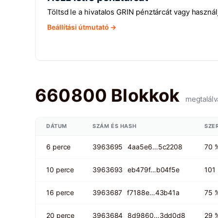
Töltsd le a hivatalos GRIN pénztárcát vagy haszná
Beállítási útmutató →
660800 Blokkok
megtalálv
DÁTUM
SZÁM ÉS HASH
SZE
6 perce
3963695
4aa5e6…5c2208
70 
10 perce
3963693
eb479f…b04f5e
101
16 perce
3963687
f7188e…43b41a
75 
20 perce
3963684
8d9860…3dd0d8
29 