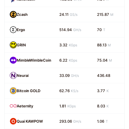
Zcash
24.11
215.87
GS/s
M
Ergo
514.94
70
GH/s
T
GRIN
3.32
88.13
KGps
M
MimbleWimbleCoin
6.22
75.04
KGps
M
Neurai
33.09
436.48
GH/s
Bitcoin GOLD
62.76
3.77
KS/s
K
Aeternity
1.81
8.03
KGps
K
Quai KAWPOW
293.06
1.06
GH/s
T