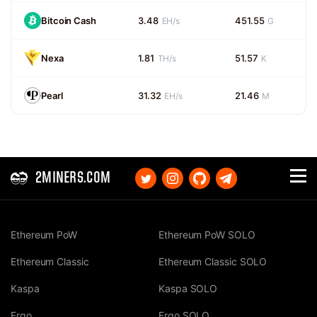
Bitcoin Cash
3.48
451.55
EH/s
G
Nexa
1.81
51.57
TH/s
K
Pearl
31.32
21.46
EH/s
M
2MINERS.COM
Ethereum PoW
Ethereum PoW SOLO
Ethereum Classic
Ethereum Classic SOLO
Kaspa
Kaspa SOLO
Ergo
Ergo SOLO