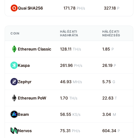
Quai SHA256
171.78
327.18
PH/s
P
HÁLÓZATI
HÁLÓZATI
COIN
HASHRÁTA
NEHÉZSÉG
Ethereum Classic
128.11
1.85
TH/s
P
Kaspa
261.96
26.19
PH/s
P
Zephyr
46.93
5.75
MH/s
G
Ethereum PoW
1.70
22.63
TH/s
T
Beam
56.55
3.04
KS/s
M
Nervos
75.31
604.34
PH/s
P