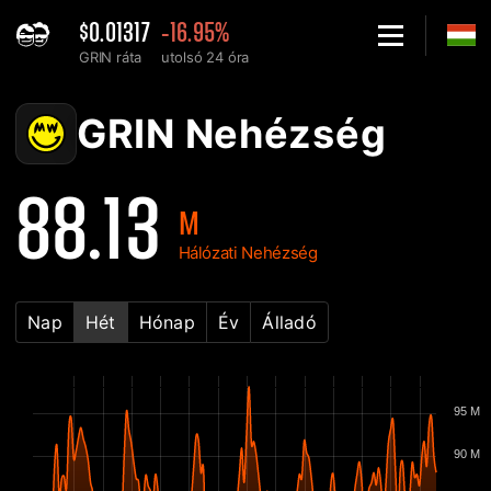
$0.01317
-16.95%
GRIN ráta
utolsó 24 óra
Home
GRIN Hálózati nehézség diagram - 2Miners
GRIN Nehézség
88.13
M
Hálózati Nehézség
Nap
Hét
Hónap
Év
Álladó
95 M
90 M