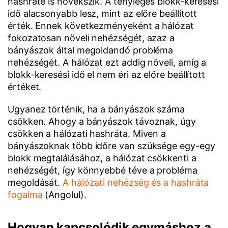
hashrate is növekszik. A tényleges blokk-keresési
idő alacsonyabb lesz, mint az előre beállított
érték. Ennek következményeként a hálózat
fokozatosan növeli nehézségét, azaz a
bányászok által megoldandó probléma
nehézségét. A hálózat ezt addig növeli, amíg a
blokk-keresési idő el nem éri az előre beállított
értéket.
Ugyanez történik, ha a bányászok száma
csökken. Ahogy a bányászok távoznak, úgy
csökken a hálózati hashráta. Miven a
bányászoknak több időre van szüksége egy-egy
blokk megtalálásához, a hálózat csökkenti a
nehézségét, így könnyebbé téve a probléma
megoldását.
A hálózati nehézség és a hashráta
fogalma
(Angolul).
Hogyan kapcsolódik egymáshoz a