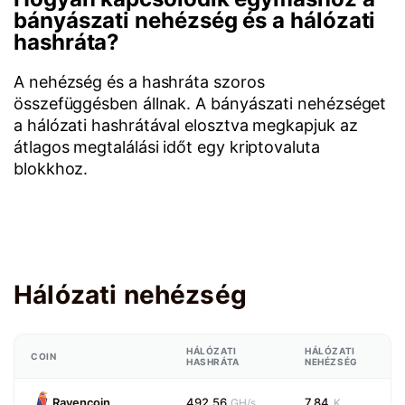
bányászati nehézség és a hálózati
hashráta?
A nehézség és a hashráta szoros
összefüggésben állnak. A bányászati nehézséget
a hálózati hashrátával elosztva megkapjuk az
átlagos megtalálási időt egy kriptovaluta
blokkhoz.
Hálózati nehézség
HÁLÓZATI
HÁLÓZATI
COIN
HASHRÁTA
NEHÉZSÉG
Ravencoin
492.56
7.84
GH/s
K