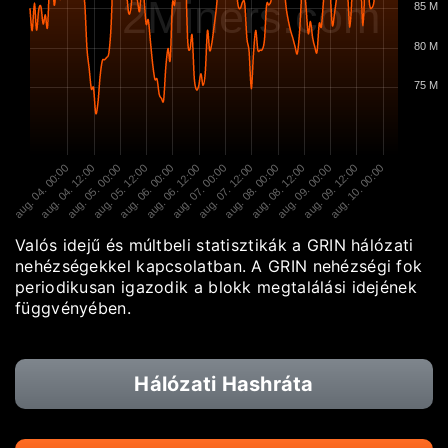
2Miners.com
85 M
80 M
75 M
aug. 04. 00:00
aug. 04. 12:00
aug. 05. 00:00
aug. 05. 12:00
aug. 06. 00:00
aug. 06. 12:00
aug. 07. 00:00
aug. 07. 12:00
aug. 08. 00:00
aug. 08. 12:00
aug. 09. 00:00
aug. 09. 12:00
aug. 10. 00:00
Valós idejű és múltbeli statisztikák a GRIN hálózati
nehézségekkel kapcsolatban. A GRIN nehézségi fok
periodikusan igazodik a blokk megtalálási idejének
függvényében.
Hálózati Hashráta