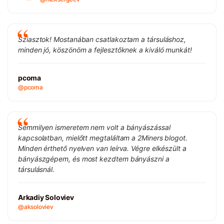
Sziasztok! Mostanában csatlakoztam a társuláshoz,
minden jó, köszönöm a fejlesztőknek a kiváló munkát!
pcoma
@pcoma
Semmilyen ismeretem nem volt a bányászással
kapcsolatban, mielőtt megtaláltam a 2Miners blogot.
Minden érthető nyelven van leírva. Végre elkészült a
bányászgépem, és most kezdtem bányászni a
társulásnál.
Arkadiy Soloviev
@aksoloviev