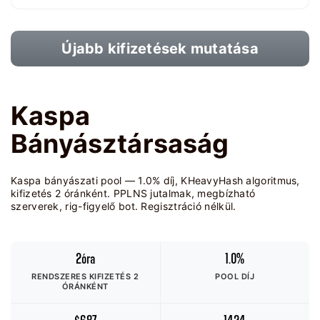
Újabb kifizetések mutatása
Kaspa
Bányásztársaság
Kaspa bányászati pool — 1.0% díj, KHeavyHash algoritmus,
kifizetés 2 óránként. PPLNS jutalmak, megbízható
szerverek, rig-figyelő bot. Regisztráció nélkül.
2óra
1.0%
RENDSZERES KIFIZETÉS 2
POOL DÍJ
ÓRÁNKÉNT