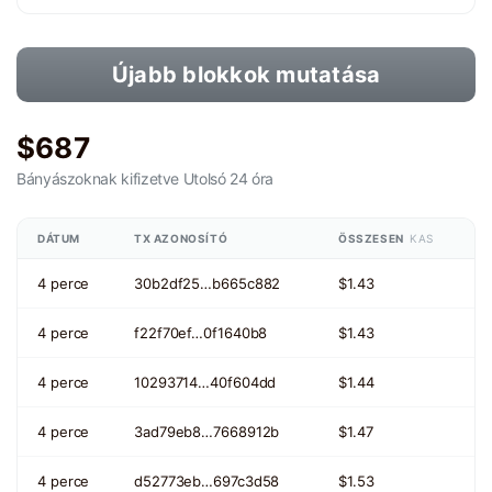
Újabb blokkok mutatása
$687
Bányászoknak kifizetve
Utolsó 24 óra
DÁTUM
TX AZONOSÍTÓ
ÖSSZESEN
KAS
4 perce
30b2df25…b665c882
$1.43
4 perce
f22f70ef…0f1640b8
$1.43
4 perce
10293714…40f604dd
$1.44
4 perce
3ad79eb8…7668912b
$1.47
4 perce
d52773eb…697c3d58
$1.53