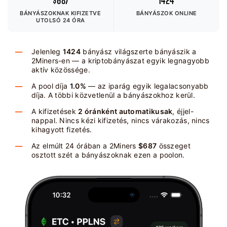
$687
1424
BÁNYÁSZOKNAK KIFIZETVE
BÁNYÁSZOK ONLINE
UTOLSÓ 24 ÓRA
Jelenleg
1424
bányász világszerte bányászik a
2Miners-en — a kriptobányászat egyik legnagyobb
aktív közössége.
A pool díja
1.0%
— az iparág egyik legalacsonyabb
díja. A többi közvetlenül a bányászokhoz kerül.
A kifizetések
2 óránként automatikusak
, éjjel-
nappal. Nincs kézi kifizetés, nincs várakozás, nincs
kihagyott fizetés.
Az elmúlt 24 órában a 2Miners
$687
összeget
osztott szét a bányászoknak ezen a poolon.