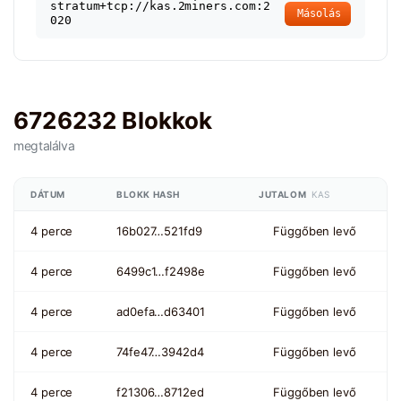
stratum+tcp://kas.2miners.com:2
Másolás
020
6726232 Blokkok
megtalálva
DÁTUM
BLOKK HASH
JUTALOM
KAS
4 perce
16b027…521fd9
Függőben levő
4 perce
6499c1…f2498e
Függőben levő
4 perce
ad0efa…d63401
Függőben levő
4 perce
74fe47…3942d4
Függőben levő
4 perce
f21306…8712ed
Függőben levő