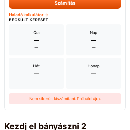
Számítás
Haladó kalkulátor →
BECSÜLT KERESET
Óra
Nap
—
—
—
—
Hét
Hónap
—
—
—
—
Nem sikerült kiszámítani. Próbáld újra.
Kezdj el bányászni 2