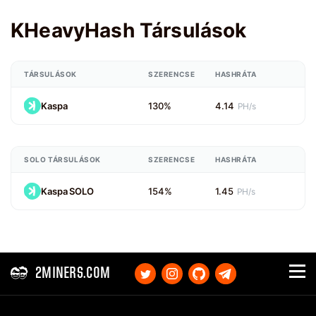
KHeavyHash Társulások
TÁRSULÁSOK
SZERENCSE
HASHRÁTA
Kaspa
130%
4.14
PH/s
SOLO TÁRSULÁSOK
SZERENCSE
HASHRÁTA
Kaspa SOLO
154%
1.45
PH/s
2MINERS.COM