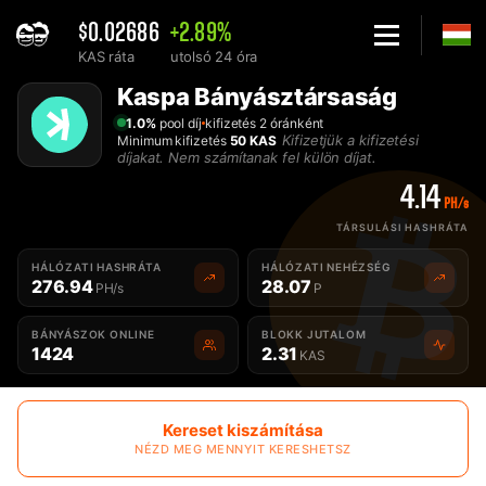
$0.02686
+2.89%
KAS ráta
utolsó 24 óra
Home
Kaspa Bányásztársaság
A legjobb Kaspa KAS bányásztársaság - 2Miners
1.0%
pool díj
kifizetés 2 óránként
Kifizetjük a kifizetési
Minimum kifizetés
50 KAS
díjakat. Nem számítanak fel külön díjat.
4.14
PH/s
TÁRSULÁSI HASHRÁTA
HÁLÓZATI HASHRÁTA
HÁLÓZATI NEHÉZSÉG
276.94
28.07
PH/s
P
BÁNYÁSZOK ONLINE
BLOKK JUTALOM
1424
2.31
KAS
Kereset kiszámítása
NÉZD MEG MENNYIT KERESHETSZ