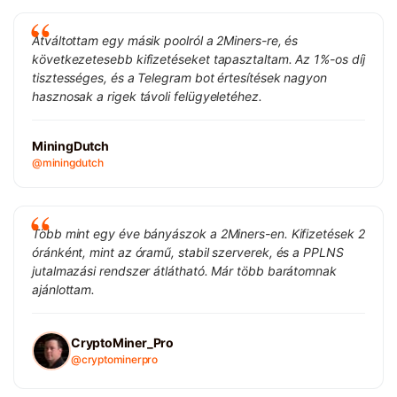
Átváltottam egy másik poolról a 2Miners-re, és
következetesebb kifizetéseket tapasztaltam. Az 1%-os díj
tisztességes, és a Telegram bot értesítések nagyon
hasznosak a rigek távoli felügyeletéhez.
MiningDutch
@miningdutch
Több mint egy éve bányászok a 2Miners-en. Kifizetések 2
óránként, mint az óramű, stabil szerverek, és a PPLNS
jutalmazási rendszer átlátható. Már több barátomnak
ajánlottam.
CryptoMiner_Pro
@cryptominerpro