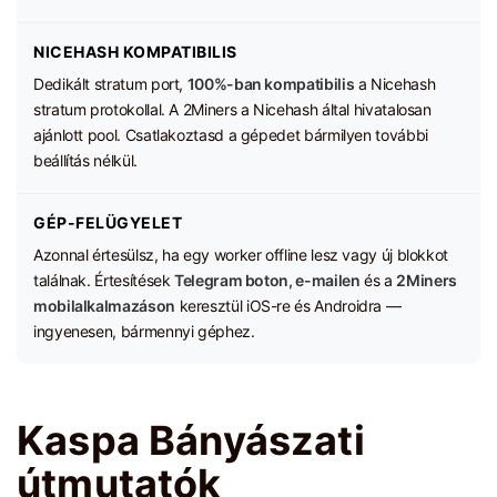
NICEHASH KOMPATIBILIS
Dedikált stratum port,
100%-ban kompatibilis
a Nicehash
stratum protokollal. A 2Miners a Nicehash által hivatalosan
ajánlott pool. Csatlakoztasd a gépedet bármilyen további
beállítás nélkül.
GÉP-FELÜGYELET
Azonnal értesülsz, ha egy worker offline lesz vagy új blokkot
találnak. Értesítések
Telegram boton, e-mailen
és a
2Miners
mobilalkalmazáson
keresztül iOS-re és Androidra —
ingyenesen, bármennyi géphez.
Kaspa Bányászati
útmutatók