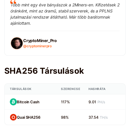
Több mint egy éve bányászok a 2Miners-en. Kifizetések 2
óránként, mint az óramű, stabil szerverek, és a PPLNS
jutalmazási rendszer átlátható. Már több barátomnak
ajánlottam.
CryptoMiner_Pro
@cryptominerpro
SHA256 Társulások
TÁRSULÁSOK
SZERENCSE
HASHRÁTA
Bitcoin Cash
117%
9.01
PH/s
Quai SHA256
98%
37.54
TH/s