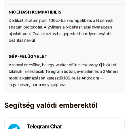
NICEHASH KOMPATIBILIS
Dedikált stratum port,
100%-ban kompatibilis
a Nicehash
stratum protokollal. A 2Miners a Nicehash által hivatalosan
ajánlott pool. Csatlakoztasd a gépedet bármilyen további
beállítás nélkül.
GÉP-FELÜGYELET
Azonnal értesülsz, ha egy worker offline lesz vagy új blokkot
találnak. Értesítések
Telegram boton, e-mailen
és a
2Miners
mobilalkalmazáson
keresztül iOS-re és Androidra —
ingyenesen, bármennyi géphez.
Segítség valódi emberektől
Telegram Chat