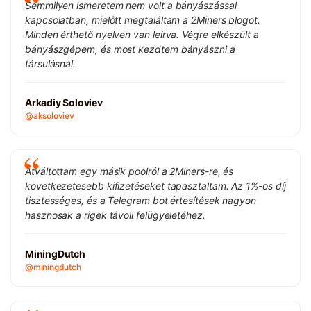
Semmilyen ismeretem nem volt a bányászással
kapcsolatban, mielőtt megtaláltam a 2Miners blogot.
Minden érthető nyelven van leírva. Végre elkészült a
bányászgépem, és most kezdtem bányászni a
társulásnál.
Arkadiy Soloviev
@aksoloviev
Átváltottam egy másik poolról a 2Miners-re, és
következetesebb kifizetéseket tapasztaltam. Az 1%-os díj
tisztességes, és a Telegram bot értesítések nagyon
hasznosak a rigek távoli felügyeletéhez.
MiningDutch
@miningdutch