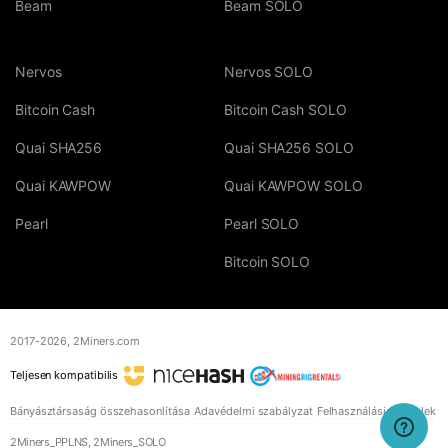
Beam
Beam SOLO
Nervos
Nervos SOLO
Bitcoin Cash
Bitcoin Cash SOLO
Quai SHA256
Quai SHA256 SOLO
Quai KAWPOW
Quai KAWPOW SOLO
Pearl
Pearl SOLO
Bitcoin SOLO
2017-2026,
2Miners.com
Teljesen kompatibilis
Bányásztársaság összehasonlítása
Adavédelmi szabályzat
Felhasználási feltételek
2Miners_PPLNS, 2Miners_SOLO