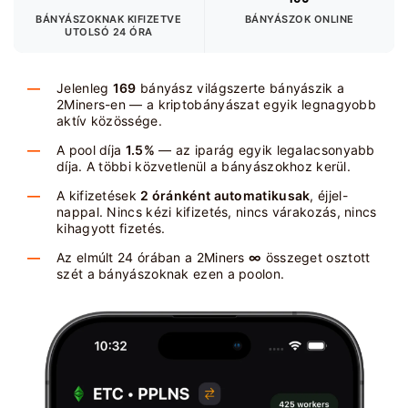
BÁNYÁSZOKNAK KIFIZETVE
BÁNYÁSZOK ONLINE
UTOLSÓ 24 ÓRA
Jelenleg
169
bányász világszerte bányászik a
2Miners-en — a kriptobányászat egyik legnagyobb
aktív közössége.
A pool díja
1.5%
— az iparág egyik legalacsonyabb
díja. A többi közvetlenül a bányászokhoz kerül.
A kifizetések
2 óránként automatikusak
, éjjel-
nappal. Nincs kézi kifizetés, nincs várakozás, nincs
kihagyott fizetés.
Az elmúlt 24 órában a 2Miners
∞
összeget osztott
szét a bányászoknak ezen a poolon.