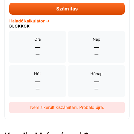
Számítás
Haladó kalkulátor →
BLOKKOK
Óra
Nap
—
—
—
—
Hét
Hónap
—
—
—
—
Nem sikerült kiszámítani. Próbáld újra.