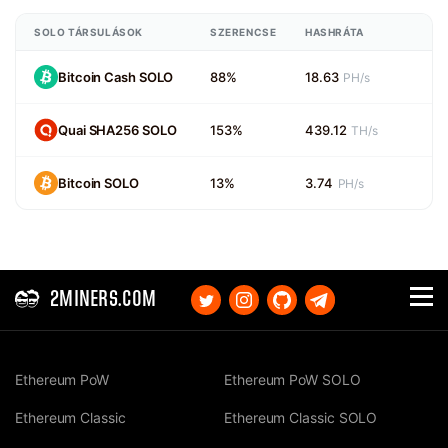
SOLO TÁRSULÁSOK
SZERENCSE
HASHRÁTA
Bitcoin Cash SOLO
88%
18.63
PH/s
Quai SHA256 SOLO
153%
439.12
TH/s
Bitcoin SOLO
13%
3.74
PH/s
2MINERS.COM
Ethereum PoW
Ethereum PoW SOLO
Ethereum Classic
Ethereum Classic SOLO