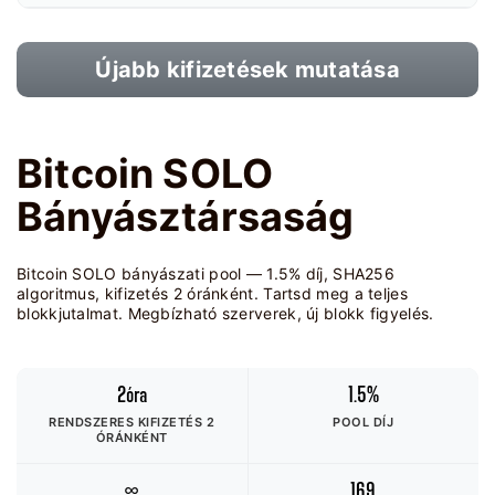
Újabb kifizetések mutatása
Bitcoin SOLO
Bányásztársaság
Bitcoin SOLO bányászati pool — 1.5% díj, SHA256
algoritmus, kifizetés 2 óránként. Tartsd meg a teljes
blokkjutalmat. Megbízható szerverek, új blokk figyelés.
2óra
1.5%
RENDSZERES KIFIZETÉS 2
POOL DÍJ
ÓRÁNKÉNT
∞
169