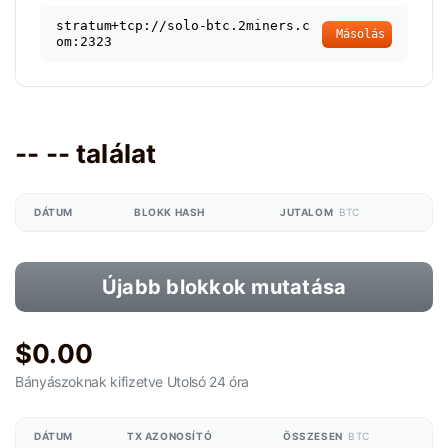
stratum+tcp://solo-btc.2miners.c
Másolás
om:2323
-- -- találat
DÁTUM
BLOKK HASH
JUTALOM
BTC
Újabb blokkok mutatása
$0.00
Bányászoknak kifizetve
Utolsó 24 óra
DÁTUM
TX AZONOSÍTÓ
ÖSSZESEN
BTC