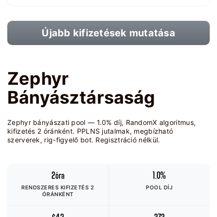
Újabb kifizetések mutatása
Zephyr
Bányásztársaság
Zephyr bányászati pool — 1.0% díj, RandomX algoritmus,
kifizetés 2 óránként. PPLNS jutalmak, megbízható
szerverek, rig-figyelő bot. Regisztráció nélkül.
2óra
1.0%
RENDSZERES KIFIZETÉS 2
POOL DÍJ
ÓRÁNKÉNT