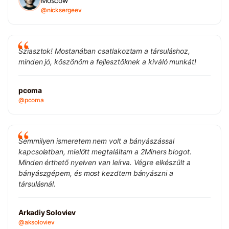
Moscow
@nicksergeev
Sziasztok! Mostanában csatlakoztam a társuláshoz,
minden jó, köszönöm a fejlesztőknek a kiváló munkát!
pcoma
@pcoma
Semmilyen ismeretem nem volt a bányászással
kapcsolatban, mielőtt megtaláltam a 2Miners blogot.
Minden érthető nyelven van leírva. Végre elkészült a
bányászgépem, és most kezdtem bányászni a
társulásnál.
Arkadiy Soloviev
@aksoloviev