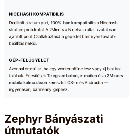
NICEHASH KOMPATIBILIS
Dedikált stratum port,
100%-ban kompatibilis
a Nicehash
stratum protokollal. A 2Miners a Nicehash által hivatalosan
ajánlott pool. Csatlakoztasd a gépedet bármilyen további
beállítás nélkül.
GÉP-FELÜGYELET
Azonnal értesülsz, ha egy worker offline lesz vagy új blokkot
találnak. Értesítések
Telegram boton, e-mailen
és a
2Miners
mobilalkalmazáson
keresztül iOS-re és Androidra —
ingyenesen, bármennyi géphez.
Zephyr Bányászati
útmutatók