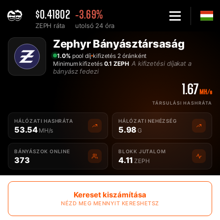
$0.41802
-3.69%
ZEPH ráta
utolsó 24 óra
Home
Zephyr Bányásztársaság
A legjobb Zephyr ZEPH bányásztársaság - 2Miners
1.0%
pool díj
kifizetés 2 óránként
A kifizetési díjakat a
Minimum kifizetés
0.1 ZEPH
bányász fedezi
1.67
MH/s
TÁRSULÁSI HASHRÁTA
HÁLÓZATI HASHRÁTA
HÁLÓZATI NEHÉZSÉG
53.54
5.98
MH/s
G
BÁNYÁSZOK ONLINE
BLOKK JUTALOM
373
4.11
ZEPH
Kereset kiszámítása
NÉZD MEG MENNYIT KERESHETSZ