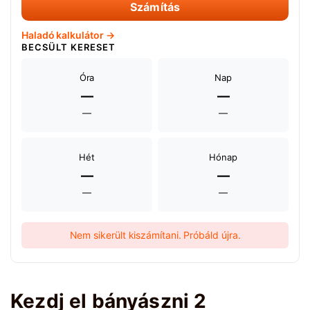
Számítás
Haladó kalkulátor →
BECSÜLT KERESET
Óra
Nap
—
—
—
—
Hét
Hónap
—
—
—
—
Nem sikerült kiszámítani. Próbáld újra.
Kezdj el bányászni 2