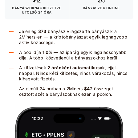
$42
373
BÁNYÁSZOKNAK KIFIZETVE
BÁNYÁSZOK ONLINE
UTOLSÓ 24 ÓRA
Jelenleg
373
bányász világszerte bányászik a
2Miners-en — a kriptobányászat egyik legnagyobb
aktív közössége.
A pool díja
1.0%
— az iparág egyik legalacsonyabb
díja. A többi közvetlenül a bányászokhoz kerül.
A kifizetések
2 óránként automatikusak
, éjjel-
nappal. Nincs kézi kifizetés, nincs várakozás, nincs
kihagyott fizetés.
Az elmúlt 24 órában a 2Miners
$42
összeget
osztott szét a bányászoknak ezen a poolon.