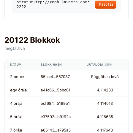
stratum+tcp://zeph.2miners.com:
Másolás
2222
20122 Blokkok
megtalálva
DÁTUM
BLOKK HASH
JUTALOM
ZEPH
2 perce
85caef…557087
Függőben levő
egy órája
e41c66…5bbc61
4.114233
4 órája
ecf684…5189b1
4.114613
5 órája
c37592…b9192a
4.116635
7 órája
e85143…a795a3
4.117643