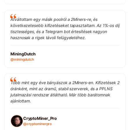
Átváltottam egy másik poolról a 2Miners-re, és
következetesebb kifizetéseket tapasztaltam. Az 1%-os díj
tisztességes, és a Telegram bot értesítések nagyon
hasznosak a rigek távoli felügyeletéhez.
MiningDutch
@miningdutch
Több mint egy éve bányászok a 2Miners-en. Kifizetések 2
óránként, mint az óramű, stabil szerverek, és a PPLNS
jutalmazási rendszer átlátható. Már több barátomnak
ajánlottam.
CryptoMiner_Pro
@cryptominerpro