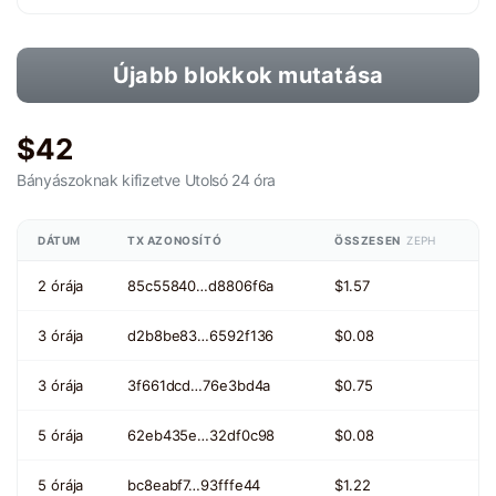
Újabb blokkok mutatása
$42
Bányászoknak kifizetve
Utolsó 24 óra
DÁTUM
TX AZONOSÍTÓ
ÖSSZESEN
ZEPH
2 órája
85c55840…d8806f6a
$1.57
3 órája
d2b8be83…6592f136
$0.08
3 órája
3f661dcd…76e3bd4a
$0.75
5 órája
62eb435e…32df0c98
$0.08
5 órája
bc8eabf7…93fffe44
$1.22