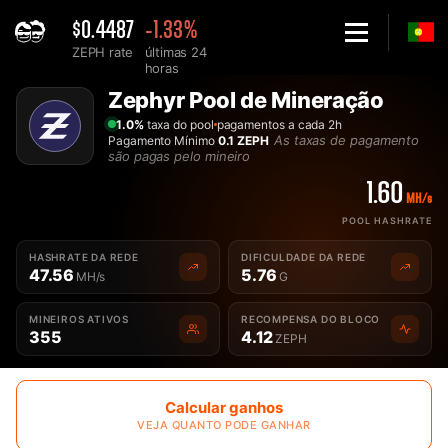
$0.4487
-1.33%
ZEPH rate
últimas 24
horas
Home
Zephyr Pool de Mineração
A Melhor Pool de Mineração de Zephyr ZEPH - 2Miners
1.0%
taxa do pool
pagamentos a cada 2h
As taxas de pagamento
Pagamento Mínimo
0.1 ZEPH
são pagas pelo mineiro
1.60
MH/s
POOL HASHRATE
HASHRATE DA REDE
DIFICULDADE DA REDE
47.56
5.76
MH/s
G
MINEIROS ATIVOS
RECOMPENSA DO BLOCO
355
4.12
ZEPH
Calcular ganhos
VEJA QUANTO PODE GANHAR