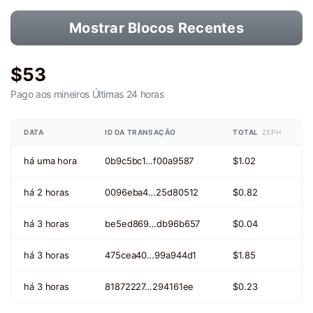
Mostrar Blocos Recentes
$53
Pago aos mineiros
Últimas 24 horas
DATA
ID DA TRANSAÇÃO
TOTAL
ZEPH
há uma hora
0b9c5bc1…f00a9587
$1.02
há 2 horas
0096eba4…25d80512
$0.82
há 3 horas
be5ed869…db96b657
$0.04
há 3 horas
475cea40…99a944d1
$1.85
há 3 horas
81872227…294161ee
$0.23