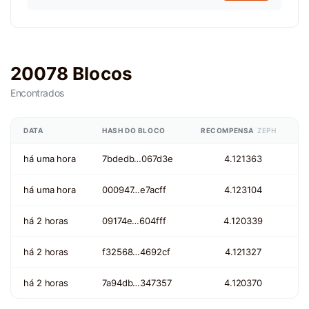
20078 Blocos
Encontrados
DATA
HASH DO BLOCO
RECOMPENSA
ZEPH
há uma hora
7bdedb…067d3e
4.121363
há uma hora
000947…e7acff
4.123104
há 2 horas
09174e…604fff
4.120339
há 2 horas
f32568…4692cf
4.121327
há 2 horas
7a94db…347357
4.120370