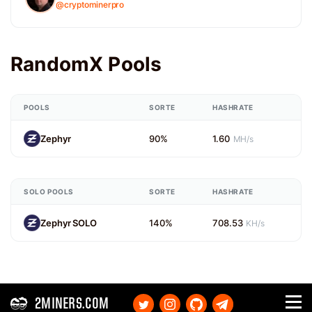
@cryptominerpro
RandomX Pools
POOLS
SORTE
HASHRATE
Zephyr
90%
1.60
MH/s
SOLO POOLS
SORTE
HASHRATE
Zephyr SOLO
140%
708.53
KH/s
2MINERS.COM