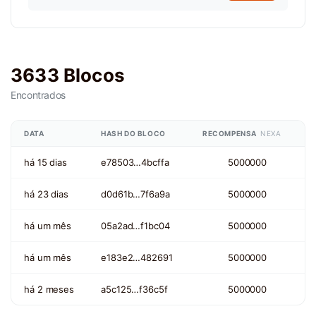
3633 Blocos
Encontrados
DATA
HASH DO BLOCO
RECOMPENSA
NEXA
há 15 dias
e78503…4bcffa
5000000
há 23 dias
d0d61b…7f6a9a
5000000
há um mês
05a2ad…f1bc04
5000000
há um mês
e183e2…482691
5000000
há 2 meses
a5c125…f36c5f
5000000