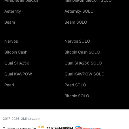
MimbleWimbleCoin
MimbleWimbleCoin SOLO
Aeternity
Aeternity SOLO
Beam
Beam SOLO
Nervos
Nervos SOLO
Bitcoin Cash
Bitcoin Cash SOLO
Quai SHA256
Quai SHA256 SOLO
Quai KAWPOW
Quai KAWPOW SOLO
Pearl
Pearl SOLO
Bitcoin SOLO
2017-2026,
2Miners.com
Totalmente compatível