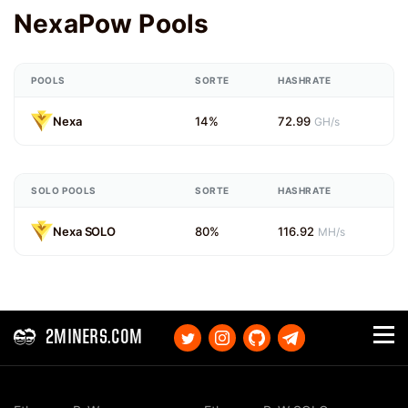
NexaPow Pools
POOLS
SORTE
HASHRATE
Nexa
14%
72.99
GH/s
SOLO POOLS
SORTE
HASHRATE
Nexa SOLO
80%
116.92
MH/s
2MINERS.COM