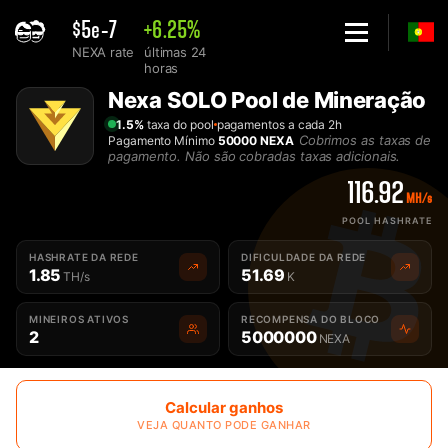
$5e-7
+6.25%
NEXA rate
últimas 24
horas
Home
Nexa SOLO Pool de Mineração
Solo Pool de Nexa - 2Miners
1.5%
taxa do pool
pagamentos a cada 2h
Cobrimos as taxas de
Pagamento Mínimo
50000 NEXA
pagamento. Não são cobradas taxas adicionais.
116.92
MH/s
POOL HASHRATE
HASHRATE DA REDE
DIFICULDADE DA REDE
1.85
51.69
TH/s
K
MINEIROS ATIVOS
RECOMPENSA DO BLOCO
2
5000000
NEXA
Calcular ganhos
VEJA QUANTO PODE GANHAR