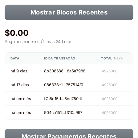
Mostrar Blocos Recentes
$0.00
Pago aos mineiros
Últimas 24 horas
DATA
ID DA TRANSAÇÃO
TOTAL
NEXA
há 9 dias
8b308688…8a5a7986
4925000
há 17 dias
086328e1…757514f0
4925000
há um mês
f7a5e15d…6ec750a1
4925000
há um mês
904ce151…f310a997
4925000
Mostrar Pagamentos Recentes