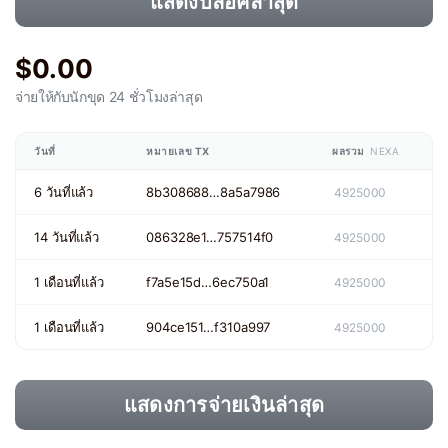
แสดงบล็อคล่าสุด
$0.00
จ่ายให้กับนักขุด
24 ชั่วโมงล่าสุด
วันที่
หมายเลข TX
ผลรวม
NEXA
6 วันที่แล้ว
8b308688…8a5a7986
4925000
14 วันที่แล้ว
086328e1…757514f0
4925000
1 เดือนที่แล้ว
f7a5e15d…6ec750a1
4925000
1 เดือนที่แล้ว
904ce151…f310a997
4925000
แสดงการจ่ายเงินล่าสุด