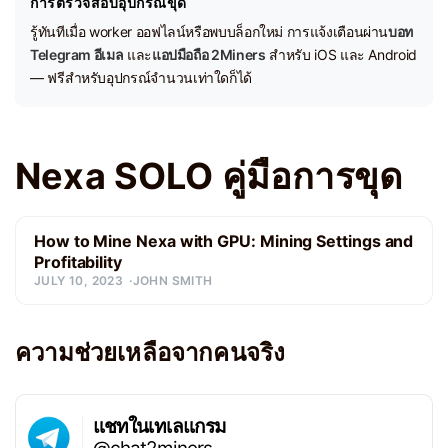
การตรวจสอบอุปกรณ์ขุด
รู้ทันทีเมื่อ worker ออฟไลน์หรือพบบล็อกใหม่ การแจ้งเตือนผ่าน
บอท
Telegram อีเมล
และ
แอปมือถือ 2Miners
สำหรับ iOS และ Android
— ฟรีสำหรับอุปกรณ์จำนวนเท่าใดก็ได้
Nexa SOLO คู่มือการขุด
How to Mine Nexa with GPU: Mining Settings and
Profitability
JULY 10, 2023
JOHN SMITH
ความช่วยเหลือจากคนจริง
แชทในเทเลแกรม