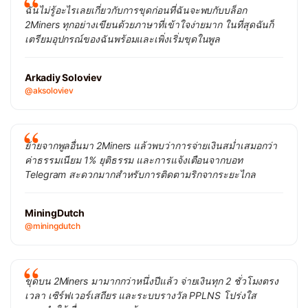
ฉันไม่รู้อะไรเลยเกี่ยวกับการขุดก่อนที่ฉันจะพบกับบล็อก
2Miners ทุกอย่างเขียนด้วยภาษาที่เข้าใจง่ายมาก ในที่สุดฉันก็
เตรียมอุปกรณ์ของฉันพร้อมและเพิ่งเริ่มขุดในพูล
Arkadiy Soloviev
@aksoloviev
ย้ายจากพูลอื่นมา 2Miners แล้วพบว่าการจ่ายเงินสม่ำเสมอกว่า
ค่าธรรมเนียม 1% ยุติธรรม และการแจ้งเตือนจากบอท
Telegram สะดวกมากสำหรับการติดตามริกจากระยะไกล
MiningDutch
@miningdutch
ขุดบน 2Miners มามากกว่าหนึ่งปีแล้ว จ่ายเงินทุก 2 ชั่วโมงตรง
เวลา เซิร์ฟเวอร์เสถียร และระบบรางวัล PPLNS โปร่งใส