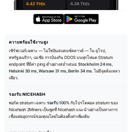
ความพร้อมใช้งานสูง
เซิร์ฟเวอร์เฉพาะ — ไม่ใช่อินสแตนซ์คลาวด์ — ใน ยุโรป,
สหรัฐอเมริกา, เอเชีย การป้องกัน DDOS บนทุกโหนด Stratum
endpoint ที่มีค่า ping ต่ำอย่างสม่ำเสมอ:
Stockholm 24 ms,
Helsinki 30 ms, Warsaw 31 ms, Berlin 34 ms.
ไม่มีจุดล้มเหลว
เดียว.
รองรับ NICEHASH
พอร์ต stratum เฉพาะ
รองรับ 100%
กับโปรโตคอล stratum ของ
Nicehash 2Miners เป็นพูลที่ Nicehash แนะนำอย่างเป็นทางการ
เชื่อมต่ออุปกรณ์ของคุณโดยไม่ต้องตั้งค่าเพิ่มเติม