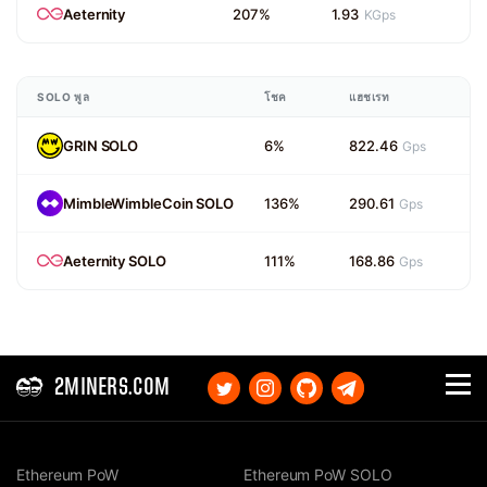
Aeternity
207%
1.93
KGps
SOLO พูล
โชค
แฮชเรท
GRIN SOLO
6%
822.46
Gps
MimbleWimbleCoin SOLO
136%
290.61
Gps
Aeternity SOLO
111%
168.86
Gps
2MINERS.COM
Ethereum PoW
Ethereum PoW SOLO