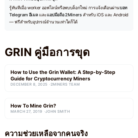
รู้ทันทีเมื่อ worker ออฟไลน์หรือพบบล็อกใหม่ การแจ้งเตือนผ่าน
บอท
Telegram อีเมล
และ
แอปมือถือ 2Miners
สำหรับ iOS และ Android
— ฟรีสำหรับอุปกรณ์จำนวนเท่าใดก็ได้
GRIN คู่มือการขุด
How to Use the Grin Wallet: A Step-by-Step
Guide for Cryptocurrency Miners
DECEMBER 8, 2025
2MINERS TEAM
How To Mine Grin?
MARCH 27, 2019
JOHN SMITH
ความช่วยเหลือจากคนจริง