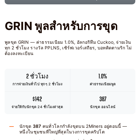
GRIN พูลสำหรับการขุด
พูลขุด GRIN — ค่าธรรมเนียม 1.0%, อัลกอริทึม Cuckoo, จ่ายเงิน
ทุก 2 ชั่วโมง รางวัล PPLNS, เซิร์ฟเวอร์เสถียร, บอทติดตามริก ไม่
ต้องลงทะเบียน
2 ชั่วโมง
1.0%
การจ่ายเงินทั่วไป ทุกๆ 2 ชั่วโมง
ค่าธรรมเนียมพูล
$142
387
จ่ายให้กับนักขุด
24 ชั่วโมงล่าสุด
นักขุด ออนไลน์
นักขุด
387
คนทั่วโลกกำลังขุดบน 2Miners อยู่ตอนนี้ —
หนึ่งในชุมชนที่ใหญ่ที่สุดในวงการขุดคริปโต