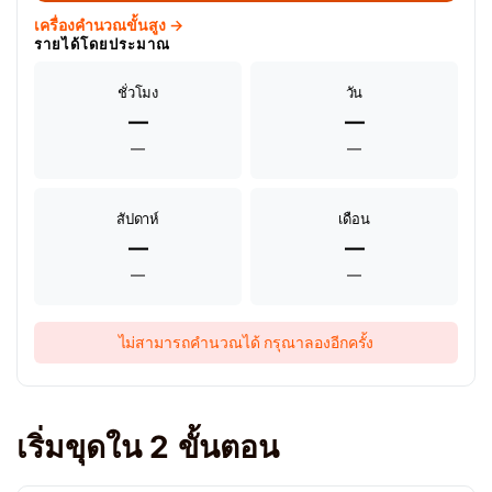
เครื่องคำนวณขั้นสูง →
รายได้โดยประมาณ
ชั่วโมง
วัน
—
—
—
—
สัปดาห์
เดือน
—
—
—
—
ไม่สามารถคำนวณได้ กรุณาลองอีกครั้ง
เริ่มขุดใน 2 ขั้นตอน