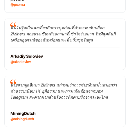
@pcoma
ฉันไม่รู้อะไรเลยเกี่ยวกับการขุดก่อนที่ฉันจะพบกับบล็อก
2Miners ทุกอย่างเขียนด้วยภาษาที่เข้าใจง่ายมาก ในที่สุดฉันก็
เตรียมอุปกรณ์ของฉันพร้อมและเพิ่งเริ่มขุดในพูล
Arkadiy Soloviev
@aksoloviev
ย้ายจากพูลอื่นมา 2Miners แล้วพบว่าการจ่ายเงินสม่ำเสมอกว่า
ค่าธรรมเนียม 1% ยุติธรรม และการแจ้งเตือนจากบอท
Telegram สะดวกมากสำหรับการติดตามริกจากระยะไกล
MiningDutch
@miningdutch