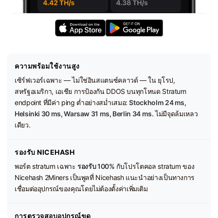
ความพร้อมใช้งานสูง
เซิร์ฟเวอร์เฉพาะ — ไม่ใช่อินสแตนซ์คลาวด์ — ใน ยุโรป,
สหรัฐอเมริกา, เอเชีย การป้องกัน DDOS บนทุกโหนด Stratum
endpoint ที่มีค่า ping ต่ำอย่างสม่ำเสมอ:
Stockholm 24 ms,
Helsinki 30 ms, Warsaw 31 ms, Berlin 34 ms.
ไม่มีจุดล้มเหลว
เดียว.
รองรับ NICEHASH
พอร์ต stratum เฉพาะ
รองรับ 100%
กับโปรโตคอล stratum ของ
Nicehash 2Miners เป็นพูลที่ Nicehash แนะนำอย่างเป็นทางการ
เชื่อมต่ออุปกรณ์ของคุณโดยไม่ต้องตั้งค่าเพิ่มเติม
การตรวจสอบอุปกรณ์ขุด