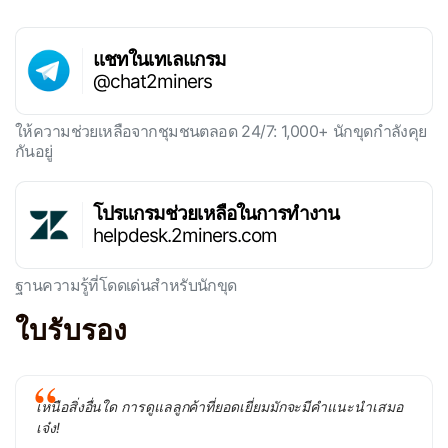
แชทในเทเลแกรม
@chat2miners
ให้ความช่วยเหลือจากชุมชนตลอด 24/7: 1,000+ นักขุดกำลังคุย
กันอยู่
โปรแกรมช่วยเหลือในการทำงาน
helpdesk.2miners.com
ฐานความรู้ที่โดดเด่นสำหรับนักขุด
ใบรับรอง
เหนือสิ่งอื่นใด การดูแลลูกค้าที่ยอดเยี่ยมมักจะมีคำแนะนำเสมอ
เจ๋ง!