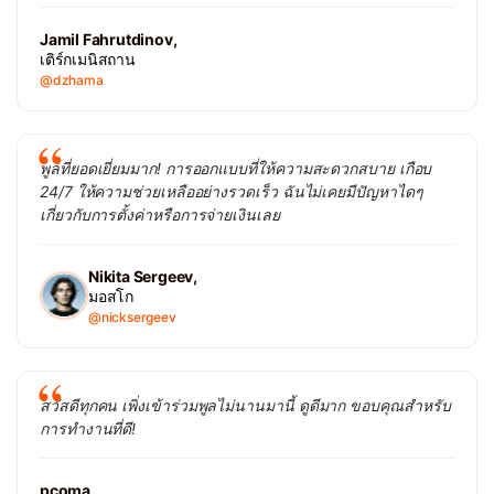
Jamil Fahrutdinov,
เติร์กเมนิสถาน
@dzhama
พูลที่ยอดเยี่ยมมาก! การออกแบบที่ให้ความสะดวกสบาย เกือบ
24/7 ให้ความช่วยเหลืออย่างรวดเร็ว ฉันไม่เคยมีปัญหาไดๆ
เกี่ยวกับการตั้งค่าหรือการจ่ายเงินเลย
Nikita Sergeev,
มอสโก
@nicksergeev
สวัสดีทุกคน เพิ่งเข้าร่วมพูลไม่นานมานี้ ดูดีมาก ขอบคุณสำหรับ
การทำงานที่ดี!
pcoma