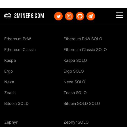
2MINERS.COM
Ethereum PoW
Ethereum PoW SOLO
Ethereum Classic
Ethereum Classic SOLO
Kaspa
Kaspa SOLO
Ergo
Ergo SOLO
Nexa
Nexa SOLO
Zcash
Zcash SOLO
Bitcoin GOLD
Bitcoin GOLD SOLO
Zephyr
Zephyr SOLO