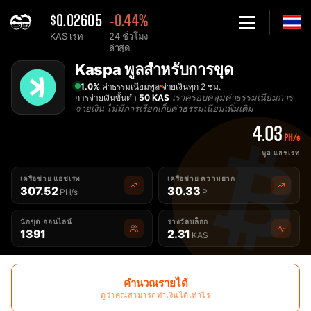
$0.02605
-0.44%
KAS เรท
24 ชั่วโมง
ล่าสุด
Home
Kaspa พูลสำหรับการขุด
ดีที่สุด Kaspa KAS พูลสำหรับการขุด - 2Miners
1.0%
ค่าธรรมเนียมพูล
จ่ายเงินทุก 2 ชม.
เราครอบคลุมค่าธรรมเนียมการ
การจ่ายเงินขั้นต่ำ
50 KAS
จ่ายเงิน ไม่มีการเรียกเก็บค่าธรรมเนียมเพิ่มเติม
4.03
PH/s
พูล แฮชเรท
เครือข่าย แฮชเรท
เครือข่าย ความยาก
307.52
30.33
PH/s
P
นักขุด ออนไลน์
รางวัลบล็อก
1391
2.31
KAS
คำนวณรายได้
ดูว่าคุณสามารถทำเงินได้เท่าไร