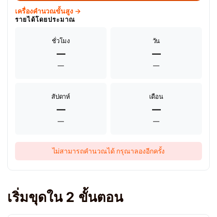
เครื่องคำนวณขั้นสูง →
รายได้โดยประมาณ
ชั่วโมง
วัน
—
—
—
—
สัปดาห์
เดือน
—
—
—
—
ไม่สามารถคำนวณได้ กรุณาลองอีกครั้ง
เริ่มขุดใน 2 ขั้นตอน