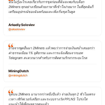
ฉันไม่รู้อะไรเลยเกี่ยวกับการขุดก่อนที่ฉันจะพบกับบล็อก
2Miners ทุกอย่างเขียนด้วยภาษาที่เข้าใจง่ายมาก ในที่สุดฉันก็
เตรียมอุปกรณ์ของฉันพร้อมและเพิ่งเริ่มขุดในพูล
Arkadiy Soloviev
@aksoloviev
ย้ายจากพูลอื่นมา 2Miners แล้วพบว่าการจ่ายเงินสม่ำเสมอกว่า
ค่าธรรมเนียม 1% ยุติธรรม และการแจ้งเตือนจากบอท
Telegram สะดวกมากสำหรับการติดตามริกจากระยะไกล
MiningDutch
@miningdutch
ขุดบน 2Miners มามากกว่าหนึ่งปีแล้ว จ่ายเงินทุก 2 ชั่วโมงตรง
เวลา เซิร์ฟเวอร์เสถียร และระบบรางวัล PPLNS โปร่งใส
แนะนำให้เพื่อนหลายคนแล้ว