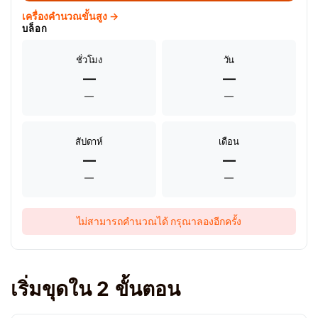
เครื่องคำนวณขั้นสูง →
บล็อก
ชั่วโมง
วัน
—
—
—
—
สัปดาห์
เดือน
—
—
—
—
ไม่สามารถคำนวณได้ กรุณาลองอีกครั้ง
เริ่มขุดใน 2 ขั้นตอน