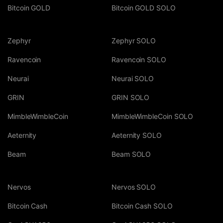
Bitcoin GOLD
Bitcoin GOLD SOLO
Zephyr
Zephyr SOLO
Ravencoin
Ravencoin SOLO
Neurai
Neurai SOLO
GRIN
GRIN SOLO
MimbleWimbleCoin
MimbleWimbleCoin SOLO
Aeternity
Aeternity SOLO
Beam
Beam SOLO
Nervos
Nervos SOLO
Bitcoin Cash
Bitcoin Cash SOLO