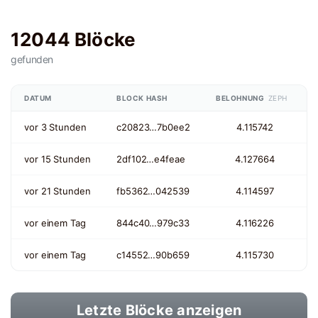
12044 Blöcke
gefunden
DATUM
BLOCK HASH
BELOHNUNG
ZEPH
vor 3 Stunden
c20823…7b0ee2
4.115742
vor 15 Stunden
2df102…e4feae
4.127664
vor 21 Stunden
fb5362…042539
4.114597
vor einem Tag
844c40…979c33
4.116226
vor einem Tag
c14552…90b659
4.115730
Letzte Blöcke anzeigen