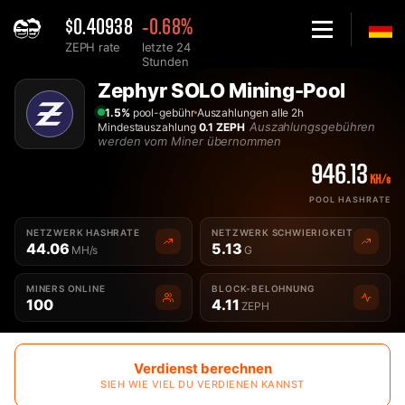
$0.40938
-0.68%
ZEPH rate
letzte 24
Stunden
Home
Zephyr SOLO Mining-Pool
Solo Zephyr ZEPH Mining-Pool - 2Miners
1.5%
pool-gebühr
Auszahlungen alle 2h
Auszahlungsgebühren
Mindestauszahlung
0.1 ZEPH
werden vom Miner übernommen
946.13
KH/s
POOL HASHRATE
NETZWERK HASHRATE
NETZWERK SCHWIERIGKEIT
44.06
5.13
MH/s
G
MINERS ONLINE
BLOCK-BELOHNUNG
100
4.11
ZEPH
Verdienst berechnen
SIEH WIE VIEL DU VERDIENEN KANNST