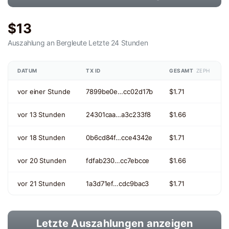
$13
Auszahlung an Bergleute
Letzte 24 Stunden
DATUM
TX ID
GESAMT
ZEPH
vor einer Stunde
7899be0e…cc02d17b
$1.71
vor 13 Stunden
24301caa…a3c233f8
$1.66
vor 18 Stunden
0b6cd84f…cce4342e
$1.71
vor 20 Stunden
fdfab230…cc7ebcce
$1.66
vor 21 Stunden
1a3d71ef…cdc9bac3
$1.71
Letzte Auszahlungen anzeigen