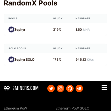
RandomX Pools
POOLS
GLÜCK
HASHRATE
Zephyr
319%
1.60
MH/s
SOLO POOLS
GLÜCK
HASHRATE
Zephyr SOLO
173%
946.13
KH/s
2MINERS.COM
Ethereum PoW
Ethereum PoW SOLO