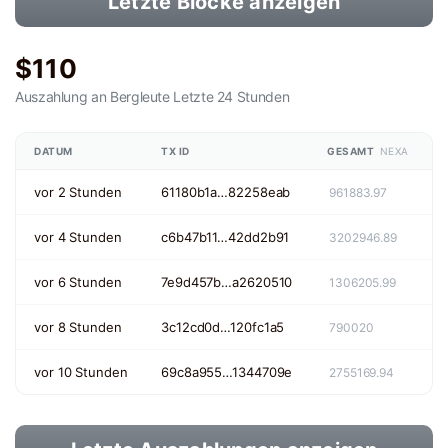
Letzte Blöcke anzeigen
$110
Auszahlung an Bergleute
Letzte 24 Stunden
DATUM
TX ID
GESAMT
NEXA
vor 2 Stunden
61180b1a…82258eab
961883.97
vor 4 Stunden
c6b47b11…42dd2b91
3202946.89
vor 6 Stunden
7e9d457b…a2620510
1306205.99
vor 8 Stunden
3c12cd0d…120fc1a5
790020
vor 10 Stunden
69c8a955…1344709e
2755169.94