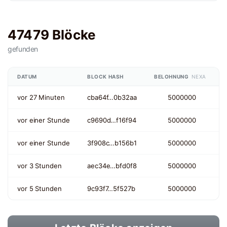
47479 Blöcke
gefunden
DATUM
BLOCK HASH
BELOHNUNG
NEXA
vor 27 Minuten
cba64f…0b32aa
5000000
vor einer Stunde
c9690d…f16f94
5000000
vor einer Stunde
3f908c…b156b1
5000000
vor 3 Stunden
aec34e…bfd0f8
5000000
vor 5 Stunden
9c93f7…5f527b
5000000