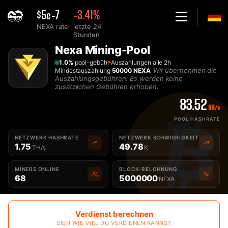
$5e-7
-3.41%
NEXA rate
letzte 24
Stunden
Home
Nexa Mining-Pool
Bester Nexa Mining Pool - 2Miners
1.0%
pool-gebühr
Auszahlungen alle 2h
Wir übernehmen die
Mindestauszahlung
50000 NEXA
Auszahlungsgebühren. Es werden keine
zusätzlichen Gebühren erhoben.
83.52
GH/s
POOL HASHRATE
NETZWERK HASHRATE
NETZWERK SCHWIERIGKEIT
1.75
49.78
TH/s
K
MINERS ONLINE
BLOCK-BELOHNUNG
68
5000000
NEXA
Verdienst berechnen
SIEH WIE VIEL DU VERDIENEN KANNST