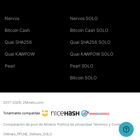
Nervos
Nervos SOLO
Bitcoin Cash
Bitcoin Cash SOLO
Quai SHA256
Quai SHA256 SOLO
Quai KAWPOW
Quai KAWPOW SOLO
Pearl
Pearl SOLO
Bitcoin SOLO
2017-2026,
2Miners.com
Totalmente compatible
Comparación de pool de Minería
Política de privacidad
Términos y Condiciones
2Miners_PPLNS, 2Miners_SOLO