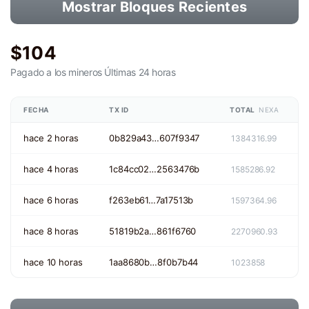
Mostrar Bloques Recientes
$104
Pagado a los mineros
Últimas 24 horas
FECHA
TX ID
TOTAL
NEXA
hace 2 horas
0b829a43…607f9347
1384316.99
hace 4 horas
1c84cc02…2563476b
1585286.92
hace 6 horas
f263eb61…7a17513b
1597364.96
hace 8 horas
51819b2a…861f6760
2270960.93
hace 10 horas
1aa8680b…8f0b7b44
1023858