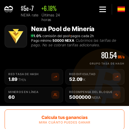
$5e-7
+6.18%
NEXA rate
Últimas 24
horas
Home
Nexa Pool de Minería
El mejor Nexa Pool de Minería - 2Miners
1.0%
comisión del pool
pagos cada 2h
Cubrimos las tarifas de
Pago mínimo
50000 NEXA
pago. No se cobran tarifas adicionales.
80.54
GH/s
GRUPO TASA DE HASH
RED TASA DE HASH
RED DIFICULTAD
1.89
52.09
TH/s
K
MINEROS EN LÍNEA
RECOMPENSA DEL BLOQUE
60
5000000
NEXA
Calcula tus ganancias
MIRA CUÁNTO PUEDES GANAR