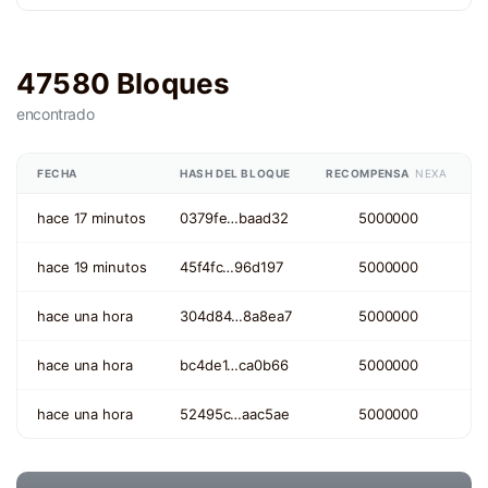
47580 Bloques
encontrado
FECHA
HASH DEL BLOQUE
RECOMPENSA
NEXA
hace 17 minutos
0379fe…baad32
5000000
hace 19 minutos
45f4fc…96d197
5000000
hace una hora
304d84…8a8ea7
5000000
hace una hora
bc4de1…ca0b66
5000000
hace una hora
52495c…aac5ae
5000000