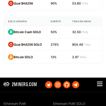
Quai SHA256
90%
53.80
TH/s
SOLO GRUPOS
SUERTE
TASA DE HASH
Bitcoin Cash SOLO
50%
32.50
PH/s
Quai SHA256 SOLO
276%
854.46
TH/s
Bitcoin SOLO
13%
2.97
PH/s
2MINERS.COM
Ethereum PoW
Ethereum PoW SOLO