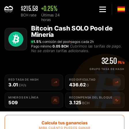
$215.58
+0.25%
BCH rate
Últimas 24
horas
Home
Bitcoin Cash SOLO Pool de
Solo Bitcoin Cash BCH Pool de Minería - 2Miners
Minería
1.5%
comisión del pool
pagos cada 2h
Cubrimos las tarifas de pago.
Pago mínimo
0.05 BCH
No se cobran tarifas adicionales.
32.50
PH/s
GRUPO TASA DE HASH
RED TASA DE HASH
RED DIFICULTAD
3.01
436.62
EH/s
G
MINEROS EN LÍNEA
RECOMPENSA DEL BLOQUE
509
3.125
BCH
Calcula tus ganancias
MIRA CUÁNTO PUEDES GANAR