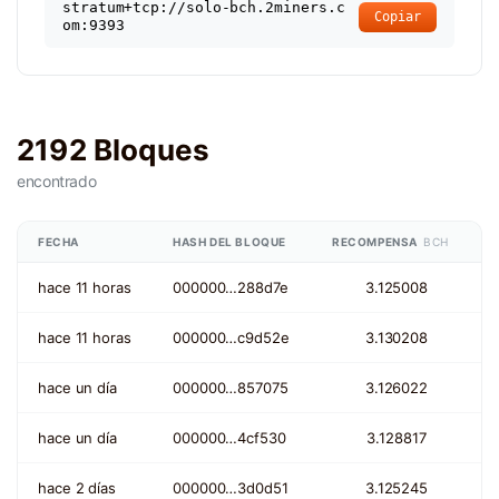
stratum+tcp://solo-bch.2miners.c
Copiar
om:9393
2192 Bloques
encontrado
FECHA
HASH DEL BLOQUE
RECOMPENSA
BCH
hace 11 horas
000000…288d7e
3.125008
hace 11 horas
000000…c9d52e
3.130208
hace un día
000000…857075
3.126022
hace un día
000000…4cf530
3.128817
hace 2 días
000000…3d0d51
3.125245