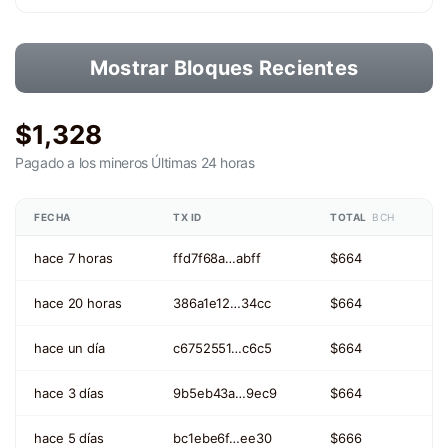
Mostrar Bloques Recientes
$1,328
Pagado a los mineros
Últimas 24 horas
FECHA
TX ID
TOTAL
BCH
hace 7 horas
ffd7f68a…abff
$664
hace 20 horas
386a1e12…34cc
$664
hace un día
c6752551…c6c5
$664
hace 3 días
9b5eb43a…9ec9
$664
hace 5 días
bc1ebe6f…ee30
$666