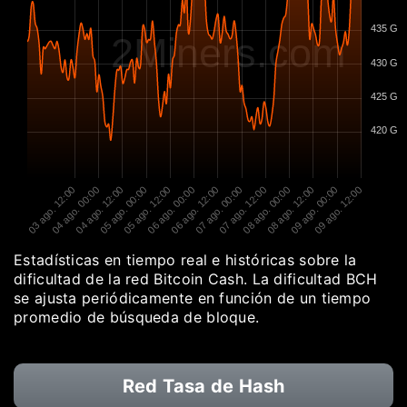
435 G
2Miners.com
430 G
425 G
420 G
03 ago. 12:00
04 ago. 00:00
04 ago. 12:00
05 ago. 00:00
05 ago. 12:00
06 ago. 00:00
06 ago. 12:00
07 ago. 00:00
07 ago. 12:00
08 ago. 00:00
08 ago. 12:00
09 ago. 00:00
09 ago. 12:00
Estadísticas en tiempo real e históricas sobre la
dificultad de la red Bitcoin Cash. La dificultad BCH
se ajusta periódicamente en función de un tiempo
promedio de búsqueda de bloque.
Red Tasa de Hash