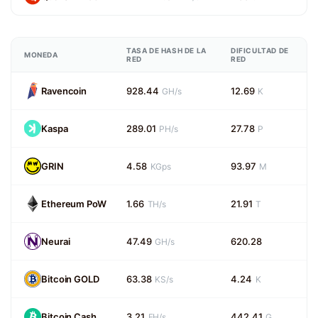
TASA DE HASH DE LA
DIFICULTAD DE
MONEDA
RED
RED
Ravencoin
928.44
12.69
GH/s
K
Kaspa
289.01
27.78
PH/s
P
GRIN
4.58
93.97
KGps
M
Ethereum PoW
1.66
21.91
TH/s
T
Neurai
47.49
620.28
GH/s
Bitcoin GOLD
63.38
4.24
KS/s
K
Bitcoin Cash
3.21
442.41
EH/s
G