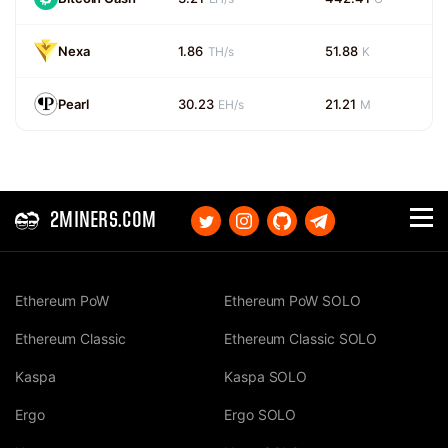
Nexa
1.86
51.88
TH/s
K
Pearl
30.23
21.21
EH/s
M
2MINERS.COM
Ethereum PoW
Ethereum PoW SOLO
Ethereum Classic
Ethereum Classic SOLO
Kaspa
Kaspa SOLO
Ergo
Ergo SOLO