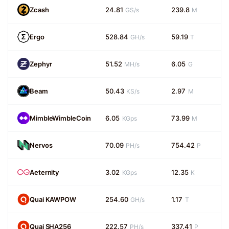
Zcash
24.81
239.8
GS/s
M
Ergo
528.84
59.19
GH/s
T
Zephyr
51.52
6.05
MH/s
G
Beam
50.43
2.97
KS/s
M
MimbleWimbleCoin
6.05
73.99
KGps
M
Nervos
70.09
754.42
PH/s
P
Aeternity
3.02
12.35
KGps
K
Quai KAWPOW
254.60
1.17
GH/s
T
Quai SHA256
222.57
337.41
PH/s
P