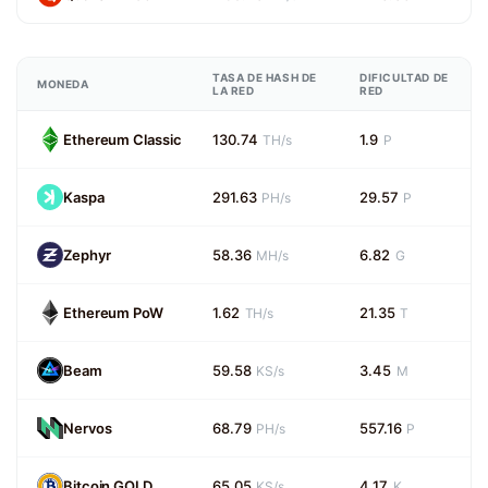
TASA DE HASH DE
DIFICULTAD DE
MONEDA
LA RED
RED
Ethereum Classic
130.74
1.9
TH/s
P
Kaspa
291.63
29.57
PH/s
P
Zephyr
58.36
6.82
MH/s
G
Ethereum PoW
1.62
21.35
TH/s
T
Beam
59.58
3.45
KS/s
M
Nervos
68.79
557.16
PH/s
P
Bitcoin GOLD
65.05
4.17
KS/s
K