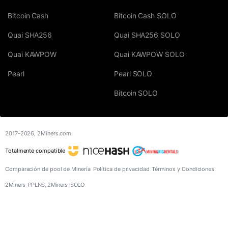
Bitcoin Cash
Bitcoin Cash SOLO
Quai SHA256
Quai SHA256 SOLO
Quai KAWPOW
Quai KAWPOW SOLO
Pearl
Pearl SOLO
Bitcoin SOLO
2017-2026,
2Miners.com
Totalmente compatible
Comparación de pool de Minería
Política de privacidad
Términos y Condiciones
2Miners_PPLNS, 2Miners_SOLO