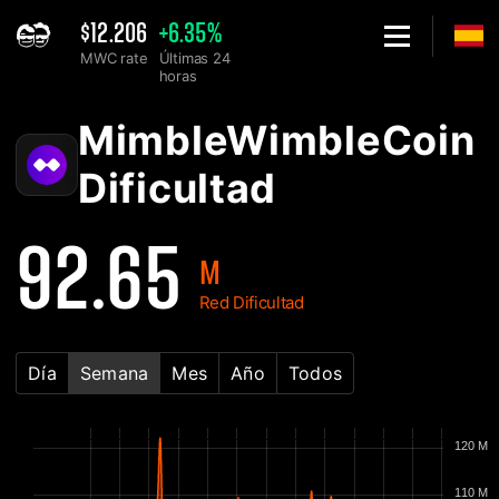
$12.206
+6.35%
MWC rate
Últimas 24
horas
Home
MimbleWimbleCoin MWC Gráfica de Dificultad de la Red - 2Mine
MimbleWimbleCoin
Dificultad
92.65
M
Red Dificultad
Día
Semana
Mes
Año
Todos
120 M
110 M