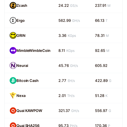
Zcash
24.22
237.91
GS/s
M
Ergo
562.99
66.13
GH/s
T
GRIN
3.36
78.31
KGps
M
MimbleWimbleCoin
8.11
92.65
KGps
M
Neurai
45.76
605.92
GH/s
Bitcoin Cash
2.77
422.89
EH/s
G
Nexa
2.01
51.28
TH/s
K
Quai KAWPOW
321.37
556.97
GH/s
G
Quai SHA256
95.73
170.36
PH/s
P