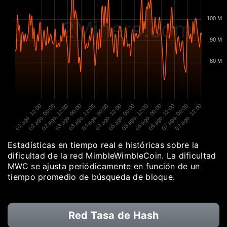
100 M
2Miners.com
90 M
80 M
01 ago. 12:00
02 ago. 00:00
02 ago. 12:00
03 ago. 00:00
03 ago. 12:00
04 ago. 00:00
04 ago. 12:00
05 ago. 00:00
05 ago. 12:00
06 ago. 00:00
06 ago. 12:00
07 ago. 00:00
07 ago. 12:00
Estadísticas en tiempo real e históricas sobre la
dificultad de la red MimbleWimbleCoin. La dificultad
MWC se ajusta periódicamente en función de un
tiempo promedio de búsqueda de bloque.
Red Tasa de Hash