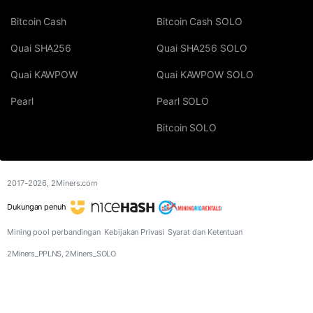
Bitcoin Cash
Bitcoin Cash SOLO
Quai SHA256
Quai SHA256 SOLO
Quai KAWPOW
Quai KAWPOW SOLO
Pearl
Pearl SOLO
Bitcoin SOLO
2017-2026,
2Miners.com
Dukungan penuh
Mining pool perbandingan
Kebijakan Privasi
Syarat dan Ketentuan
2Miners_PPLNS, 2Miners_SOLO