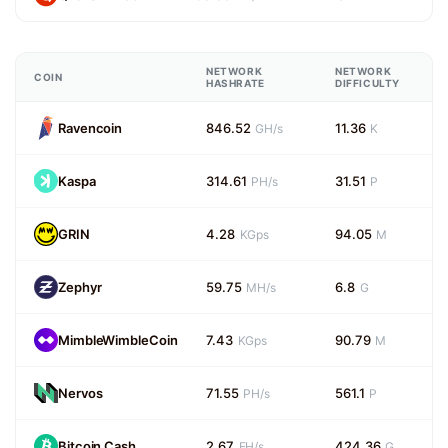
NETWORK
NETWORK
COIN
HASHRATE
DIFFICULTY
Ravencoin
846.52
11.36
GH/s
K
Kaspa
314.61
31.51
PH/s
P
GRIN
4.28
94.05
KGps
M
Zephyr
59.75
6.8
MH/s
G
MimbleWimbleCoin
7.43
90.79
KGps
M
Nervos
71.55
561.1
PH/s
P
Bitcoin Cash
2.67
424.36
EH/s
G