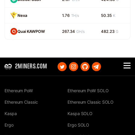
Nexa
1.76
50.35
TH/s
K
Quai KAWPOW
267.34
482.23
GH/s
G
2MINERS.COM
Ethereum PoW
Ethereum PoW SOLO
Ethereum Classic
Ethereum Classic SOLO
Kaspa
Kaspa SOLO
Ergo
Ergo SOLO