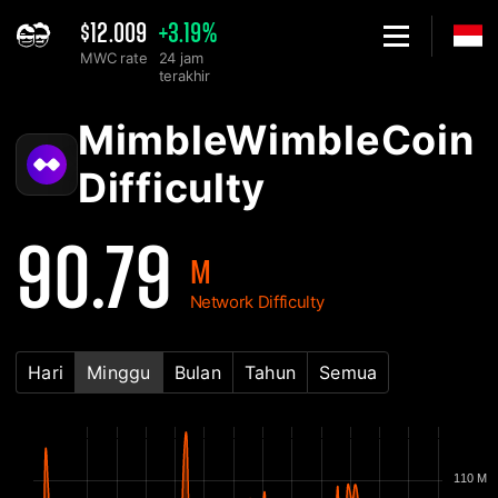
$12.009
+3.19%
MWC rate
24 jam
terakhir
Home
MimbleWimbleCoin MWC Grafik Network Difficulty - 2Miners
MimbleWimbleCoin
Difficulty
90.79
M
Network Difficulty
Hari
Minggu
Bulan
Tahun
Semua
110 M