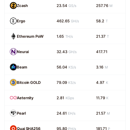
Zcash
23.54
257.76
GS/s
M
Ergo
462.65
58.2
GH/s
T
Ethereum PoW
1.65
21.37
TH/s
T
Neurai
32.43
417.71
GH/s
Beam
56.04
3.16
KS/s
M
Bitcoin GOLD
79.09
4.97
KS/s
K
Aeternity
2.81
11.79
KGps
K
Pearl
24.61
21.57
EH/s
M
Quai SHA256
95.80
181.71
PH/s
P