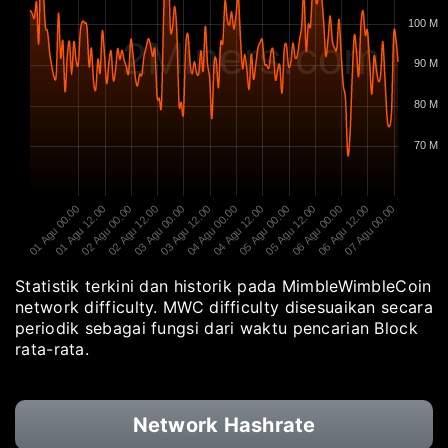
100 M
2Miners.com
90 M
80 M
70 M
01 Agu 00.00
01 Agu 12.00
02 Agu 00.00
02 Agu 12.00
03 Agu 00.00
03 Agu 12.00
04 Agu 00.00
04 Agu 12.00
05 Agu 00.00
05 Agu 12.00
06 Agu 00.00
06 Agu 12.00
07 Agu 00.00
Statistik terkini dan historik pada MimbleWimbleCoin
network difficulty. MWC difficulty disesuaikan secara
periodik sebagai fungsi dari waktu pencarian Block
rata-rata.
Network Hashrate