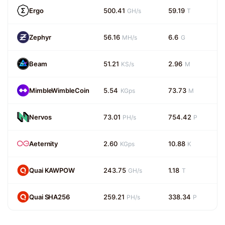
Ergo
500.41
59.19
GH/s
T
Zephyr
56.16
6.6
MH/s
G
Beam
51.21
2.96
KS/s
M
MimbleWimbleCoin
5.54
73.73
KGps
M
Nervos
73.01
754.42
PH/s
P
Aeternity
2.60
10.88
KGps
K
Quai KAWPOW
243.75
1.18
GH/s
T
Quai SHA256
259.21
338.34
PH/s
P