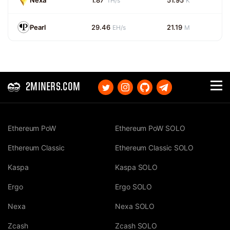
Nexa
1.87
51.95
TH/s
K
Pearl
29.46
21.19
EH/s
M
2MINERS.COM
Ethereum PoW
Ethereum PoW SOLO
Ethereum Classic
Ethereum Classic SOLO
Kaspa
Kaspa SOLO
Ergo
Ergo SOLO
Nexa
Nexa SOLO
Zcash
Zcash SOLO