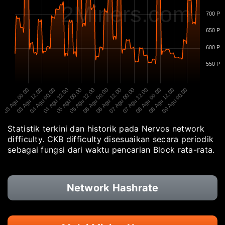
2Miners.com
700 P
650 P
600 P
550 P
03 Agu 00.00
03 Agu 12.00
04 Agu 00.00
04 Agu 12.00
05 Agu 00.00
05 Agu 12.00
06 Agu 00.00
06 Agu 12.00
07 Agu 00.00
07 Agu 12.00
08 Agu 00.00
08 Agu 12.00
09 Agu 00.00
Statistik terkini dan historik pada Nervos network
difficulty. CKB difficulty disesuaikan secara periodik
sebagai fungsi dari waktu pencarian Block rata-rata.
Network Hashrate