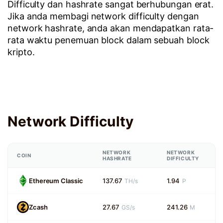
Difficulty dan hashrate sangat berhubungan erat.
Jika anda membagi network difficulty dengan
network hashrate, anda akan mendapatkan rata-
rata waktu penemuan block dalam sebuah block
kripto.
Network Difficulty
NETWORK
NETWORK
COIN
HASHRATE
DIFFICULTY
Ethereum Classic
137.67
1.94
TH/s
P
Zcash
27.67
241.26
GS/s
M