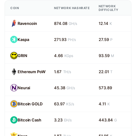
NETWORK
COIN
NETWORK HASHRATE
DIFFICULTY
Ravencoin
874.08
12.14
GH/s
K
Kaspa
271.93
27.59
PH/s
P
GRIN
4.66
93.59
KGps
M
Ethereum PoW
1.67
22.01
TH/s
T
Neurai
45.38
573.89
GH/s
Bitcoin GOLD
63.97
4.11
KS/s
K
Bitcoin Cash
3.23
443.84
EH/s
G